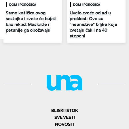
DOM I PORODICA
DOM I PORODICA
Samo kašičica ovog
Uvelo cveće odlazi u
sastojka i cveće će bujati
prošlost: Ovo su
kao nikad: Muškatle i
"neuništive" biljke koje
petunije ga obožavaju
cvetaju čak i na 40
stepeni
BLISKI ISTOK
SVE VESTI
NOVOSTI