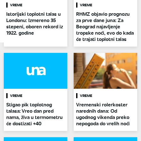
VREME
VREME
Istorijski toplotni talas u
RHMZ objavio prognozu
Londonu: Izmereno 35
za prve dane juna: Za
stepeni, oboren rekord iz
Beograd najavljenje
1922. godine
tropske noći, evo do kada
će trajati toplotni talas
VREME
VREME
Stigao pik toplotnog
Vremenski rolerkoster
talasa: Vreo dan pred
narednih dana: Od
nama, živa u termometru
ugodnog vikenda preko
će dostizati +40
nepogoda do vrelih noći