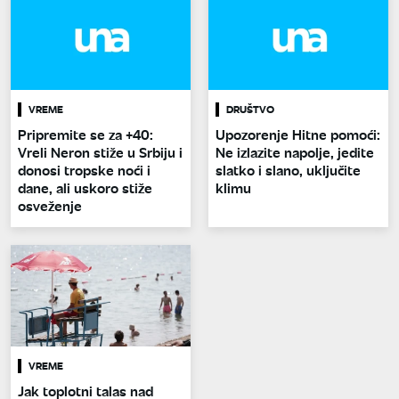
VREME
DRUŠTVO
Pripremite se za +40:
Upozorenje Hitne pomoći:
Vreli Neron stiže u Srbiju i
Ne izlazite napolje, jedite
donosi tropske noći i
slatko i slano, uključite
dane, ali uskoro stiže
klimu
osveženje
VREME
Jak toplotni talas nad