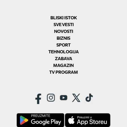
BLISKI ISTOK
SVE VESTI
NOVOSTI
BIZNIS
SPORT
TEHNOLOGIJA
ZABAVA
MAGAZIN
TV PROGRAM