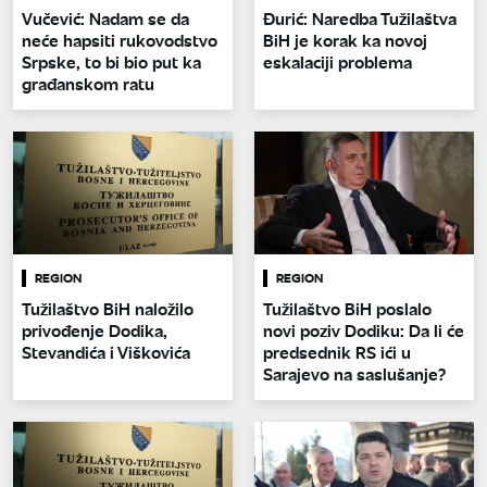
Vučević: Nadam se da
Đurić: Naredba Tužilaštva
neće hapsiti rukovodstvo
BiH je korak ka novoj
Srpske, to bi bio put ka
eskalaciji problema
građanskom ratu
REGION
REGION
Tužilaštvo BiH naložilo
Tužilaštvo BiH poslalo
privođenje Dodika,
novi poziv Dodiku: Da li će
Stevandića i Viškovića
predsednik RS ići u
Sarajevo na saslušanje?