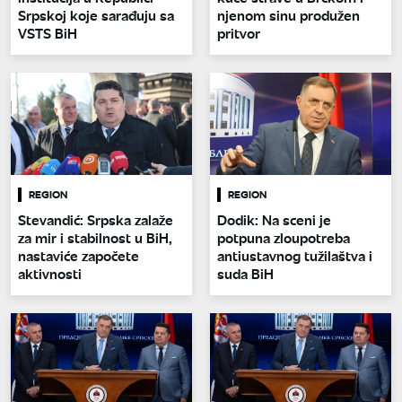
Srpskoj koje sarađuju sa
njenom sinu produžen
VSTS BiH
pritvor
REGION
REGION
Stevandić: Srpska zalaže
Dodik: Na sceni je
za mir i stabilnost u BiH,
potpuna zloupotreba
nastaviće započete
antiustavnog tužilaštva i
aktivnosti
suda BiH