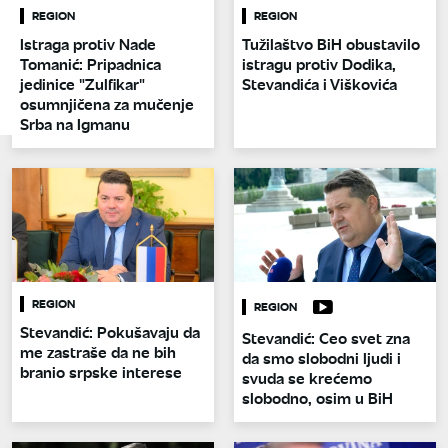
REGION
REGION
Istraga protiv Nade
Tužilaštvo BiH obustavilo
Tomanić: Pripadnica
istragu protiv Dodika,
jedinice "Zulfikar"
Stevandića i Viškovića
osumnjičena za mučenje
Srba na Igmanu
REGION
REGION
Stevandić: Pokušavaju da
Stevandić: Ceo svet zna
me zastraše da ne bih
da smo slobodni ljudi i
branio srpske interese
svuda se krećemo
slobodno, osim u BiH