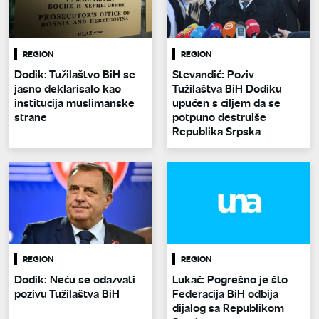
REGION
REGION
Dodik: Tužilaštvo BiH se
Stevandić: Poziv
jasno deklarisalo kao
Tužilaštva BiH Dodiku
institucija muslimanske
upućen s ciljem da se
strane
potpuno destruiše
Republika Srpska
REGION
REGION
Dodik: Neću se odazvati
Lukač: Pogrešno je što
pozivu Tužilaštva BiH
Federacija BiH odbija
dijalog sa Republikom