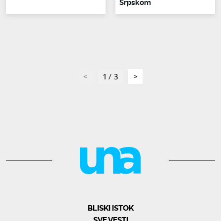
Srpskom
page
1 / 3
page
BLISKI ISTOK
SVE VESTI