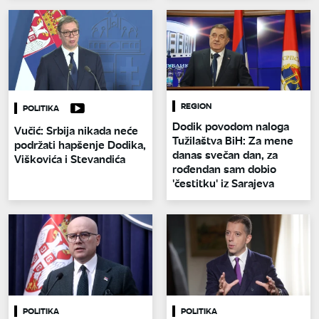
REGION
POLITIKA
Dodik povodom naloga
Vučić: Srbija nikada neće
Tužilaštva BiH: Za mene
podržati hapšenje Dodika,
danas svečan dan, za
Viškovića i Stevandića
rođendan sam dobio
'čestitku' iz Sarajeva
POLITIKA
POLITIKA