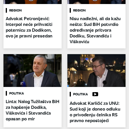
REGION
REGION
Advokat Petronijević:
Nisu nadležni, ali da kažu
Interpol neće prihvatiti
nešto: Sud BiH potvrdio
poternicu za Dodikom,
određivanje pritvora
ovo je pravni presedan
Dodiku, Stevandiću i
Viškoviću
POLITIKA
POLITIKA
Linta: Nalog Tužilaštva BiH
Advokat Karličić za UNU:
za hapšenje Dodika,
Sud koji je doneo odluku
Viškovića i Stevandića
o privođenju čelnika RS
opasan po mir
pravno nepostojeći