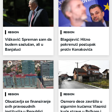
REGION
REGION
Višković: Spreman sam da
Blagojević: Hitno
budem saslušan, ali u
pokrenuti postupak
Banjaluci
protiv Konakovića
REGION
REGION
Obustavlja se finansiranje
Osmoro dece završilo u
svih pravosudnih
sigurnim kućama: Vlasnici
institucija u Republici
kuće strave u Brčkom i