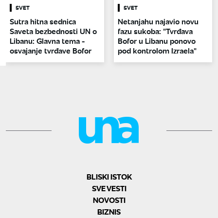
SVET
SVET
Sutra hitna sednica
Netanjahu najavio novu
Saveta bezbednosti UN o
fazu sukoba: "Tvrđava
Libanu: Glavna tema -
Bofor u Libanu ponovo
osvajanje tvrđave Bofor
pod kontrolom Izraela"
BLISKI ISTOK
SVE VESTI
NOVOSTI
BIZNIS