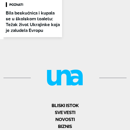
POZNATI
Bila beskućnica i kupala
se u školskom toaletu:
Težak život Ukrajinke koja
je zaludela Evropu
BLISKI ISTOK
SVE VESTI
NOVOSTI
BIZNIS