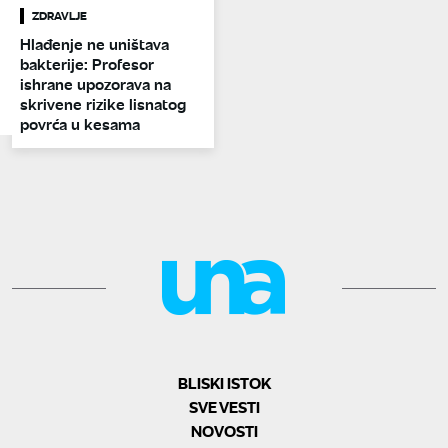
ZDRAVLJE
Hlađenje ne uništava
bakterije: Profesor
ishrane upozorava na
skrivene rizike lisnatog
povrća u kesama
BLISKI ISTOK
SVE VESTI
NOVOSTI