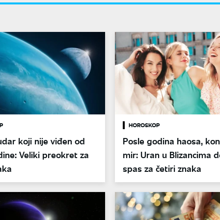
P
HOROSKOP
dar koji nije viđen od
Posle godina haosa, ko
dine: Veliki preokret za
mir: Uran u Blizancima d
naka
spas za četiri znaka