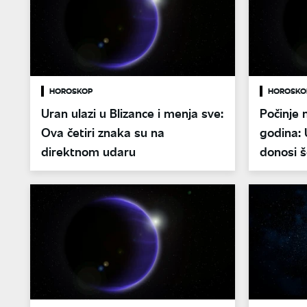
HOROSKOP
HOROSKO
Uran ulazi u Blizance i menja sve:
Počinje 
Ova četiri znaka su na
godina: 
direktnom udaru
donosi š
proverit