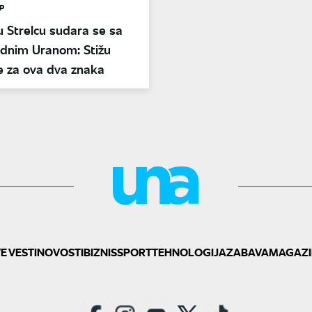
P
 Strelcu sudara se sa
adnim Uranom: Stižu
 za ova dva znaka
E VESTI
NOVOSTI
BIZNIS
SPORT
TEHNOLOGIJA
ZABAVA
MAGAZI