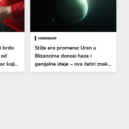
HOROSKOP
i brdo
Stiže era promena: Uran u
 od
Blizancima donosi haos i
ac koji
genijalne ideje – ova četiri znaka
su na udaru