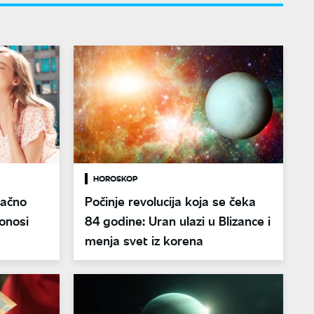
HOROSKOP
načno
Počinje revolucija koja se čeka
onosi
84 godine: Uran ulazi u Blizance i
menja svet iz korena