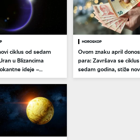
P
HOROSKOP
novi ciklus od sedam
Ovom znaku april donos
Uran u Blizancima
para: Završava se ciklus
okantne ideje –
sedam godina, stiže nov
e da li ste na udaru
ostaje