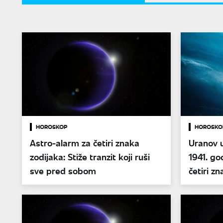
HOROSKOP
HOROSKO
Astro-alarm za četiri znaka
Uranov u
zodijaka: Stiže tranzit koji ruši
1941. go
sve pred sobom
četiri z