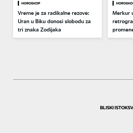
HOROSKOP
HOROSKO
Vreme je za radikalne rezove:
Merkur u
Uran u Biku donosi slobodu za
retrogr
tri znaka Zodijaka
promene
BLISKI ISTOK
SV