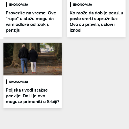
EKONOMIJA
EKONOMIJA
Proverite na vreme: Ove
Ko može da dobije penziju
"rupe" u stažu mogu da
posle smrti supružnika:
vam odlože odlazak u
Ovo su pravila, uslovi i
penziju
iznosi
EKONOMIJA
Poljska uvodi stažne
penzije: Da li je ovo
moguće primeniti u Srbiji?