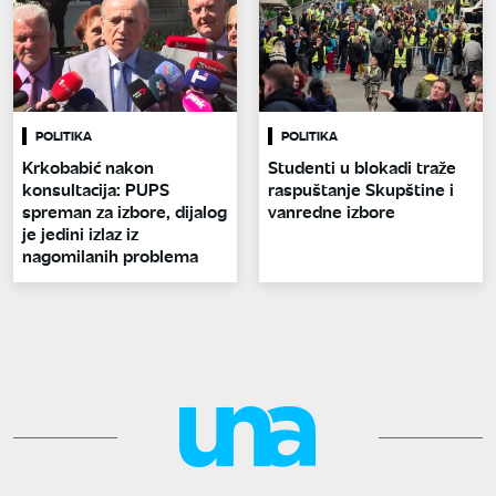
POLITIKA
POLITIKA
Krkobabić nakon
Studenti u blokadi traže
konsultacija: PUPS
raspuštanje Skupštine i
spreman za izbore, dijalog
vanredne izbore
je jedini izlaz iz
nagomilanih problema