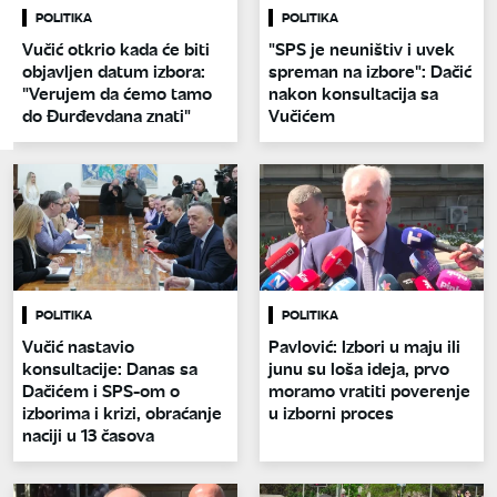
POLITIKA
POLITIKA
Vučić otkrio kada će biti
"SPS je neuništiv i uvek
objavljen datum izbora:
spreman na izbore": Dačić
"Verujem da ćemo tamo
nakon konsultacija sa
do Đurđevdana znati"
Vučićem
POLITIKA
POLITIKA
Vučić nastavio
Pavlović: Izbori u maju ili
konsultacije: Danas sa
junu su loša ideja, prvo
Dačićem i SPS-om o
moramo vratiti poverenje
izborima i krizi, obraćanje
u izborni proces
naciji u 13 časova