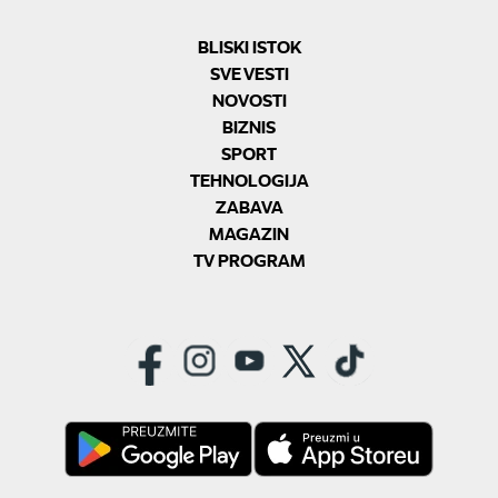
BLISKI ISTOK
SVE VESTI
NOVOSTI
BIZNIS
SPORT
TEHNOLOGIJA
ZABAVA
MAGAZIN
TV PROGRAM