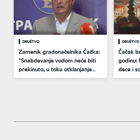
DRUŠTVO
DRUŠTVO
Zamenik gradonačelnika Čačka:
Čačak b
"Snabdevanje vodom neće biti
godinu: 
prekinuto, u toku otklanjanje
dece i s
kvara"