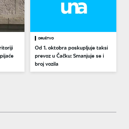
DRUŠTVO
toriji
Od 1. oktobra poskupljuje taksi
pijaće
prevoz u Čačku: Smanjuje se i
broj vozila