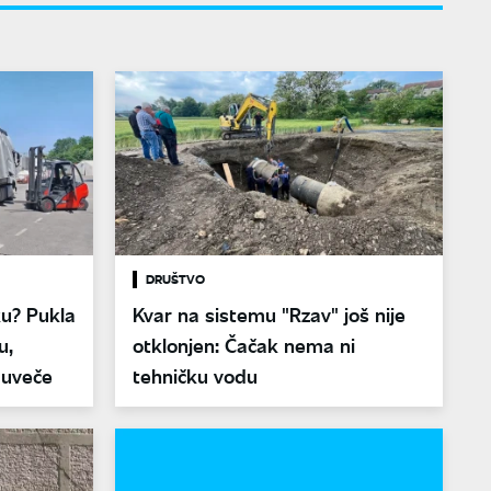
DRUŠTVO
ku? Pukla
Kvar na sistemu "Rzav" još nije
u,
otklonjen: Čačak nema ni
 uveče
tehničku vodu