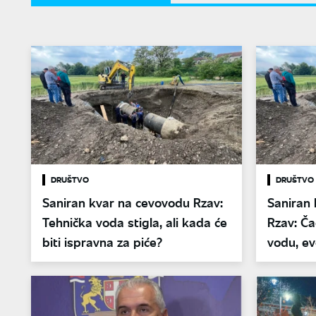
DRUŠTVO
DRUŠTVO
Saniran kvar na cevovodu Rzav:
Saniran
Tehnička voda stigla, ali kada će
Rzav: Ča
biti ispravna za piće?
vodu, ev
da li je