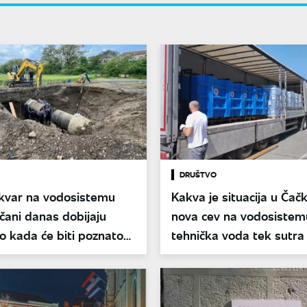
DRUŠTVO
 kvar na vodosistemu
Kakva je situacija u Čač
čani danas dobijaju
nova cev na vodosistem
o kada će biti poznato
tehnička voda tek sutra
 bezbedna za piće