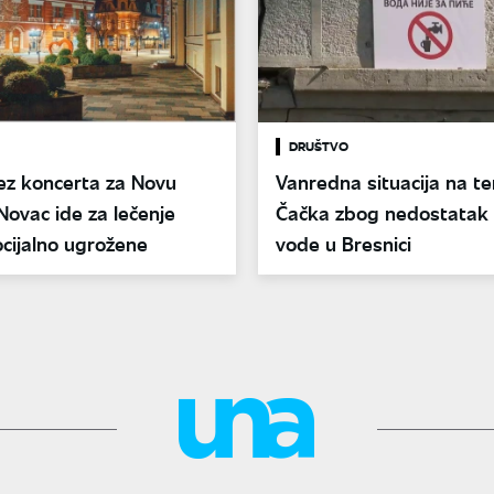
DRUŠTVO
ez koncerta za Novu
Vanredna situacija na teri
Novac ide za lečenje
Čačka zbog nedostatak 
ocijalno ugrožene
vode u Bresnici