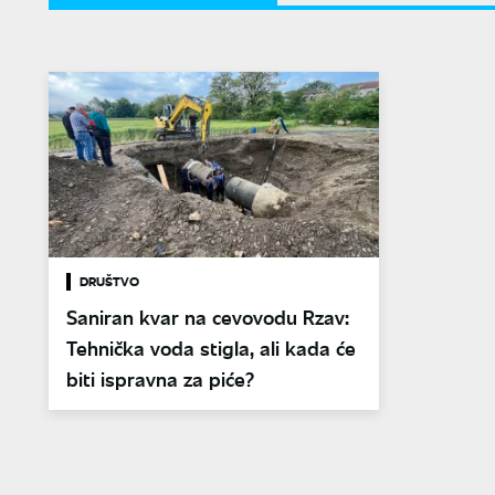
DRUŠTVO
Saniran kvar na cevovodu Rzav:
Tehnička voda stigla, ali kada će
biti ispravna za piće?