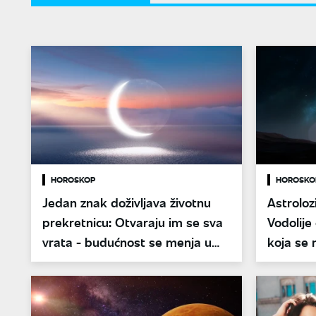
HOROSKOP
HOROSKO
Jedan znak doživljava životnu
Astrolozi
prekretnicu: Otvaraju im se sva
Vodolije
vrata - budućnost se menja u
koja se 
trenu