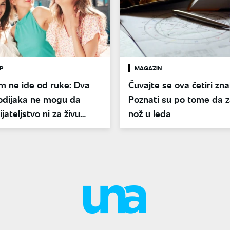
P
MAGAZIN
m ne ide od ruke: Dva
Čuvajte se ova četiri zna
odijaka ne mogu da
Poznati su po tome da z
jateljstvo ni za živu
nož u leđa