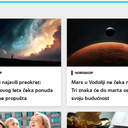
P
HOROSKOP
 najavili preokret:
Mars u Vodoliji ne čeka 
 ovog leta čeka ponuda
Tri znaka će do marta os
ne propušta
svoju budućnost