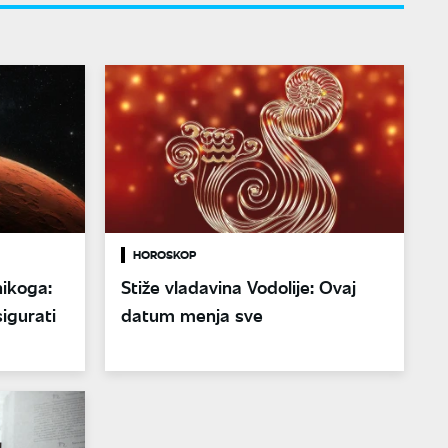
HOROSKOP
nikoga:
Stiže vladavina Vodolije: Ovaj
igurati
datum menja sve