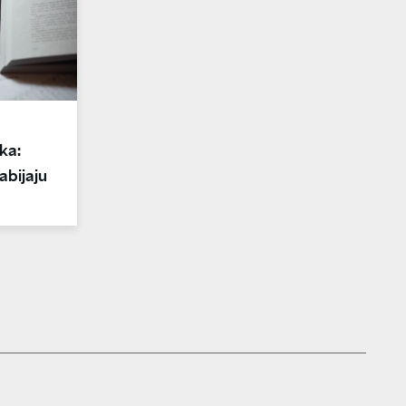
ka:
abijaju