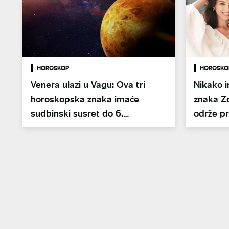
HOROSKOP
HOROSKO
Venera ulazi u Vagu: Ova tri
Nikako i
horoskopska znaka imaće
znaka Z
sudbinski susret do 6.
održe pri
novembra
glavu