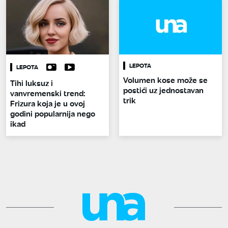
LEPOTA
LEPOTA
Volumen kose može se
Tihi luksuz i
postići uz jednostavan
vanvremenski trend:
trik
Frizura koja je u ovoj
godini popularnija nego
ikad