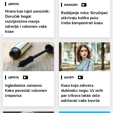
LEPOTA
MAGAZIN
Hrana kao tajni saveznik:
Razbijanje mita: Stručnjaci
Doručak bogat
otkrivaju koliko puta
nutrijentima menja
treba šamponirati kosu
zdravlje i volumen vaše
kose
LEPOTA
SAVETI
Izgledaćete zanosno:
Kosa koja zahveta
Kako povećati volumen
dubinsku negu: Uz ovih
trepavica
par trikova lakše ćete
održavati vaše kovrže