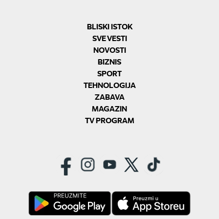
BLISKI ISTOK
SVE VESTI
NOVOSTI
BIZNIS
SPORT
TEHNOLOGIJA
ZABAVA
MAGAZIN
TV PROGRAM