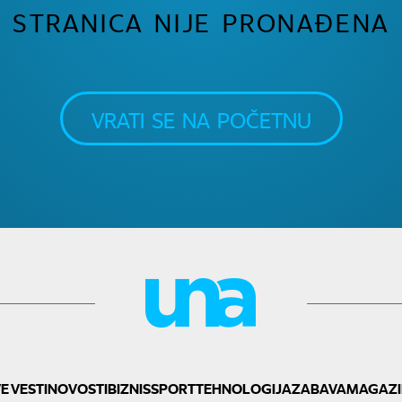
STRANICA NIJE PRONAĐENA
VRATI SE NA POČETNU
E VESTI
NOVOSTI
BIZNIS
SPORT
TEHNOLOGIJA
ZABAVA
MAGAZI