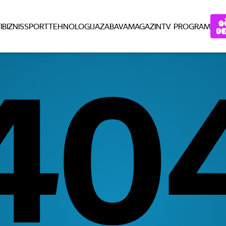
I
BIZNIS
SPORT
TEHNOLOGIJA
ZABAVA
MAGAZIN
TV PROGRAM
40