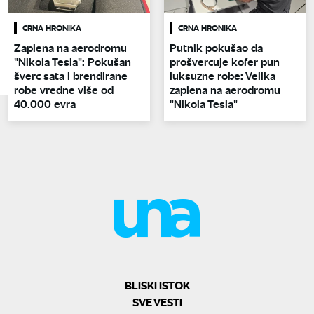
CRNA HRONIKA
CRNA HRONIKA
Zaplena na aerodromu
Putnik pokušao da
"Nikola Tesla": Pokušan
prošvercuje kofer pun
šverc sata i brendirane
luksuzne robe: Velika
robe vredne više od
zaplena na aerodromu
40.000 evra
"Nikola Tesla"
BLISKI ISTOK
SVE VESTI