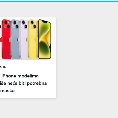
GIJA
 iPhone modelima
še neće biti potrebna
a maska