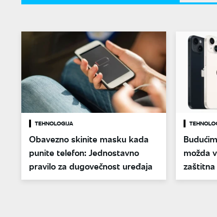
TEHNOLOGIJA
TEHNOLO
Obavezno skinite masku kada
Budućim
punite telefon: Jednostavno
možda vi
pravilo za dugovečnost uređaja
zaštitn