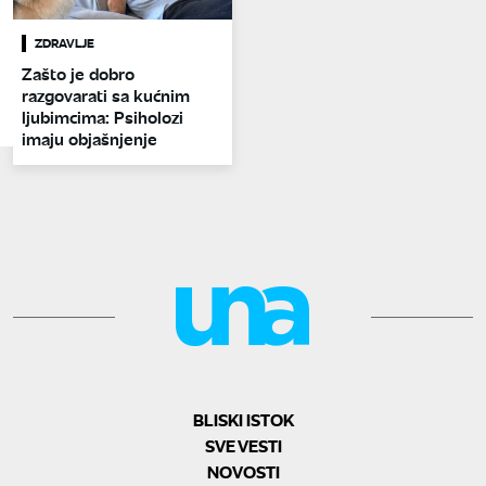
ZDRAVLJE
Zašto je dobro
razgovarati sa kućnim
ljubimcima: Psiholozi
imaju objašnjenje
BLISKI ISTOK
SVE VESTI
NOVOSTI