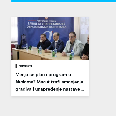
NOVOSTI
Menja se plan i program u
školama? Macut traži smanjenje
gradiva i unapređenje nastave iz
prirodnih nauka