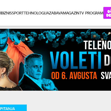
I
BIZNIS
SPORT
TEHNOLOGIJA
ZABAVA
MAGAZIN
TV PROGRAM
PITANJA