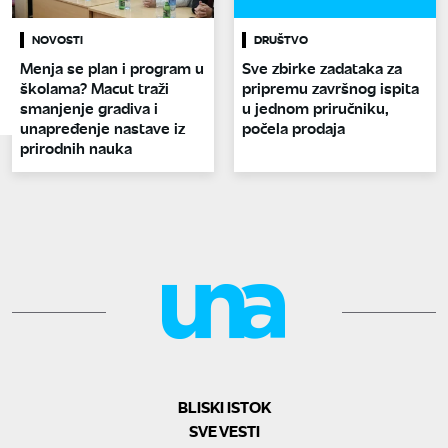
NOVOSTI
DRUŠTVO
Menja se plan i program u
Sve zbirke zadataka za
školama? Macut traži
pripremu završnog ispita
smanjenje gradiva i
u jednom priručniku,
unapređenje nastave iz
počela prodaja
prirodnih nauka
BLISKI ISTOK
SVE VESTI