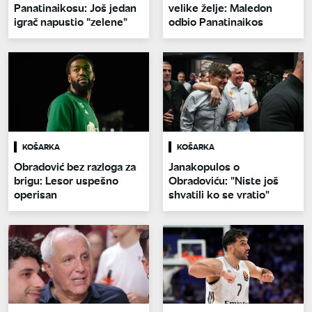
Panatinaikosu: Još jedan
velike želje: Maledon
igrač napustio "zelene"
odbio Panatinaikos
KOŠARKA
KOŠARKA
Obradović bez razloga za
Janakopulos o
brigu: Lesor uspešno
Obradoviću: "Niste još
operisan
shvatili ko se vratio"