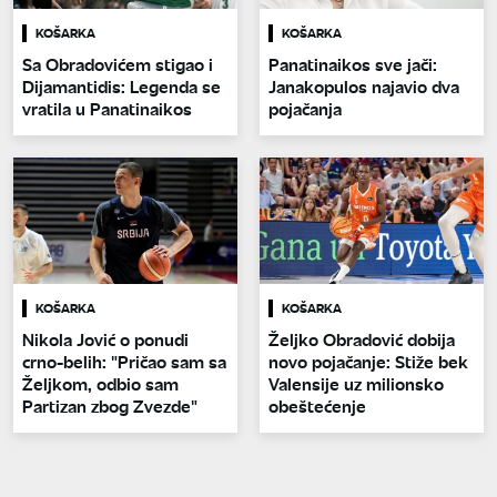
KOŠARKA
KOŠARKA
Sa Obradovićem stigao i
Panatinaikos sve jači:
Dijamantidis: Legenda se
Janakopulos najavio dva
vratila u Panatinaikos
pojačanja
KOŠARKA
KOŠARKA
Nikola Jović o ponudi
Željko Obradović dobija
crno-belih: "Pričao sam sa
novo pojačanje: Stiže bek
Željkom, odbio sam
Valensije uz milionsko
Partizan zbog Zvezde"
obeštećenje