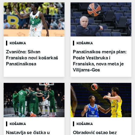
KOŠARKA
KOŠARKA
Zvanično: Silvan
Panatinaikos menja plan:
Fransisko novi košarkaš
Posle Vestbruka i
Panatinaikosa
Fransiska, nova meta je
Vilijams-Gos
KOŠARKA
KOŠARKA
Nastavlja se čistka u
Obradović ostao bez