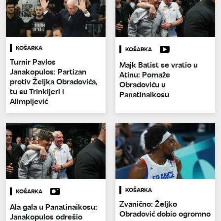
KOŠARKA
KOŠARKA
Turnir Pavlos
Majk Batist se vratio u
Janakopulos: Partizan
Atinu: Pomaže
protiv Željka Obradovića,
Obradoviću u
tu su Trinkijeri i
Panatinaikosu
Alimpijević
KOŠARKA
KOŠARKA
Zvanično: Željko
Ala gala u Panatinaikosu:
Obradović dobio ogromno
Janakopulos odrešio