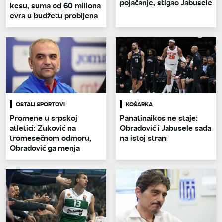
pojačanje, stigao Jabusele
kesu, suma od 60 miliona
evra u budžetu probijena
OSTALI SPORTOVI
KOŠARKA
Promene u srpskoj
Panatinaikos ne staje:
atletici: Zuković na
Obradović i Jabusele sada
tromesečnom odmoru,
na istoj strani
Obradović ga menja