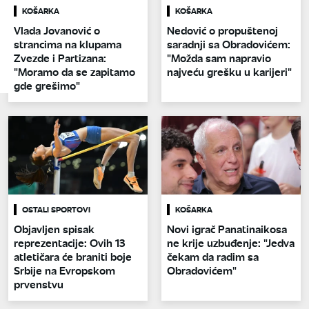
KOŠARKA
KOŠARKA
Vlada Jovanović o
Nedović o propuštenoj
strancima na klupama
saradnji sa Obradovićem:
Zvezde i Partizana:
"Možda sam napravio
"Moramo da se zapitamo
najveću grešku u karijeri"
gde grešimo"
OSTALI SPORTOVI
KOŠARKA
Objavljen spisak
Novi igrač Panatinaikosa
reprezentacije: Ovih 13
ne krije uzbuđenje: "Jedva
atletičara će braniti boje
čekam da radim sa
Srbije na Evropskom
Obradovićem"
prvenstvu