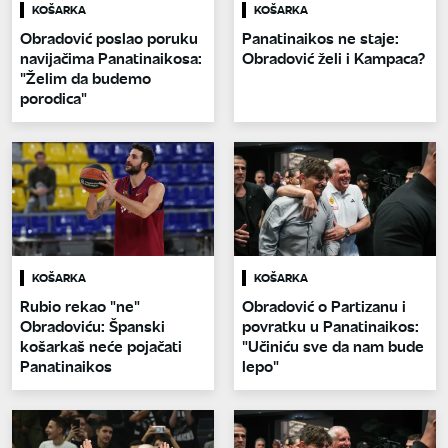
KOŠARKA
KOŠARKA
Obradović poslao poruku
Panatinaikos ne staje:
navijačima Panatinaikosa:
Obradović želi i Kampaca?
"Želim da budemo
porodica"
KOŠARKA
KOŠARKA
Rubio rekao "ne"
Obradović o Partizanu i
Obradoviću: Španski
povratku u Panatinaikos:
košarkaš neće pojačati
"Učiniću sve da nam bude
Panatinaikos
lepo"