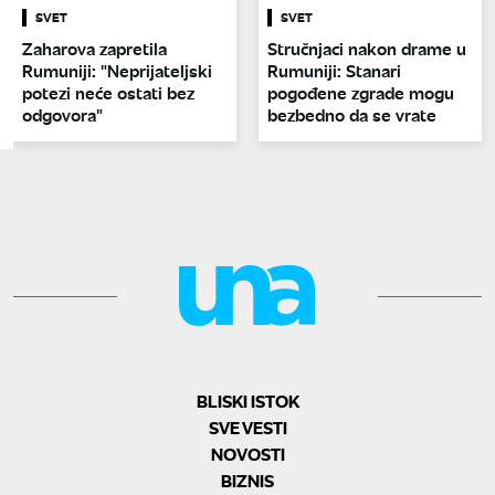
SVET
SVET
Zaharova zapretila
Stručnjaci nakon drame u
Rumuniji: "Neprijateljski
Rumuniji: Stanari
potezi neće ostati bez
pogođene zgrade mogu
odgovora"
bezbedno da se vrate
BLISKI ISTOK
SVE VESTI
NOVOSTI
BIZNIS