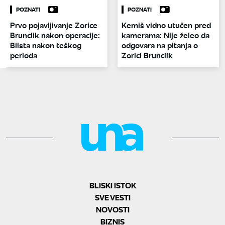
POZNATI
POZNATI
Prvo pojavljivanje Zorice
Kemiš vidno utučen pred
Brunclik nakon operacije:
kamerama: Nije želeo da
Blista nakon teškog
odgovara na pitanja o
perioda
Zorici Brunclik
BLISKI ISTOK
SVE VESTI
NOVOSTI
BIZNIS