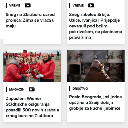
VREME
VREME
Sneg na Zlatiboru usred
Sneg zabeleo Srbiju:
proleća: Zima se vraća u
Užice, Ivanjica i Prijepolje
maju
osvanuli pod belim
pokrivačem, na planinama
prava zima
DRUŠTVO
MAGAZIN
Posle Beograda, još jedna
Zaposleni Wiener
opština u Srbiji dobija
Städtische osiguranja
groblje za kućne ljubimce
posadili 500 novih stabala
crnog bora na Zlatiboru