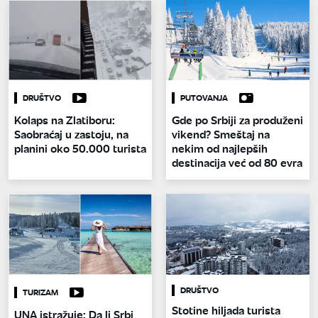
DRUŠTVO
PUTOVANJA
Kolaps na Zlatiboru:
Gde po Srbiji za produženi
Saobraćaj u zastoju, na
vikend? Smeštaj na
planini oko 50.000 turista
nekim od najlepših
destinacija već od 80 evra
DRUŠTVO
TURIZAM
Stotine hiljada turista
UNA istražuje: Da li Srbi