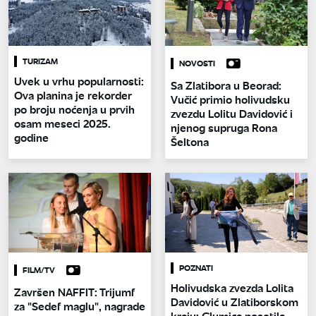
TURIZAM
NOVOSTI
Uvek u vrhu popularnosti:
Sa Zlatibora u Beorad:
Ova planina je rekorder
Vučić primio holivudsku
po broju noćenja u prvih
zvezdu Lolitu Davidović i
osam meseci 2025.
njenog supruga Rona
godine
Šeltona
POZNATI
FILM/TV
Holivudska zvezda Lolita
Završen NAFFIT: Trijumf
Davidović u Zlatiborskom
za "Sedef maglu", nagrade
kraju: Glumica posetila