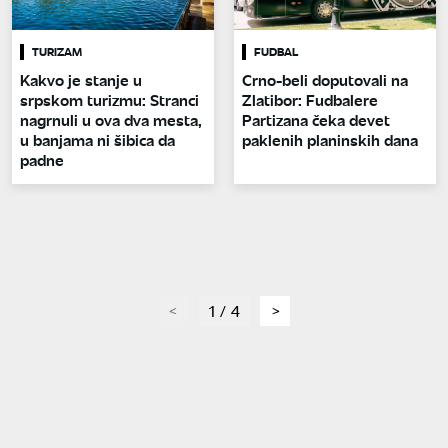
TURIZAM
FUDBAL
Kakvo je stanje u
Crno-beli doputovali na
srpskom turizmu: Stranci
Zlatibor: Fudbalere
nagrnuli u ova dva mesta,
Partizana čeka devet
u banjama ni šibica da
paklenih planinskih dana
padne
page
1 / 4
page