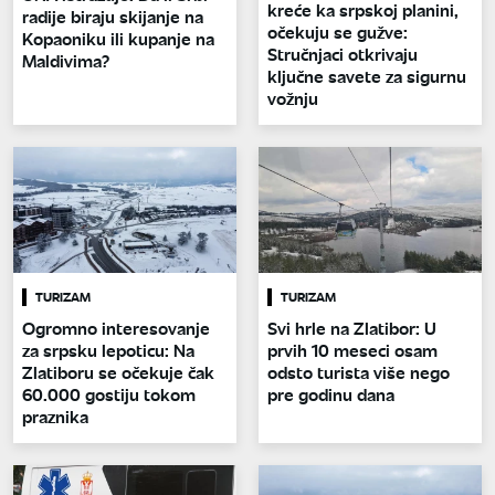
kreće ka srpskoj planini,
radije biraju skijanje na
očekuju se gužve:
Kopaoniku ili kupanje na
Stručnjaci otkrivaju
Maldivima?
ključne savete za sigurnu
vožnju
TURIZAM
TURIZAM
Ogromno interesovanje
Svi hrle na Zlatibor: U
za srpsku lepoticu: Na
prvih 10 meseci osam
Zlatiboru se očekuje čak
odsto turista više nego
60.000 gostiju tokom
pre godinu dana
praznika