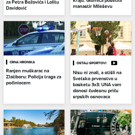
za Petra Božovića i Lolitu
manastir Mileševu
Davidović
CRNA HRONIKA
OSTALI SPORTOVI
Ranjen muškarac na
Nisu ni znali, a otišli na
Zlatiboru: Policija traga za
Svetsko prvenstvo u
počiniocem
basketu 3x3: UNA vam
donosi čudesnu priču
srpskih osnovaca