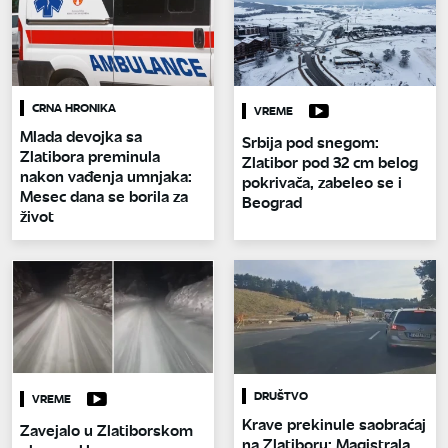
CRNA HRONIKA
VREME
Mlada devojka sa
Srbija pod snegom:
Zlatibora preminula
Zlatibor pod 32 cm belog
nakon vađenja umnjaka:
pokrivača, zabeleo se i
Mesec dana se borila za
Beograd
život
DRUŠTVO
VREME
Krave prekinule saobraćaj
Zavejalo u Zlatiborskom
na Zlatiboru: Magistrala