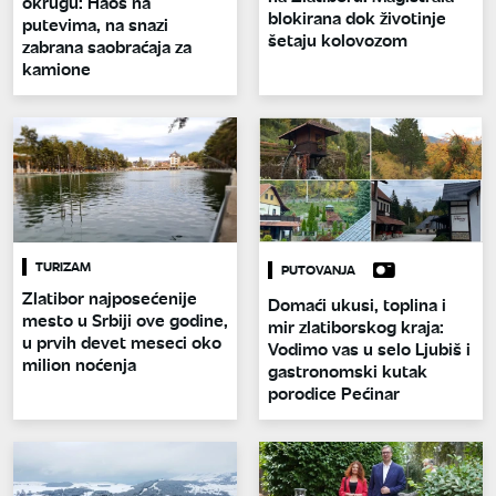
okrugu: Haos na
blokirana dok životinje
putevima, na snazi
šetaju kolovozom
zabrana saobraćaja za
kamione
TURIZAM
PUTOVANJA
Zlatibor najposećenije
Domaći ukusi, toplina i
mesto u Srbiji ove godine,
mir zlatiborskog kraja:
u prvih devet meseci oko
Vodimo vas u selo Ljubiš i
milion noćenja
gastronomski kutak
porodice Pećinar