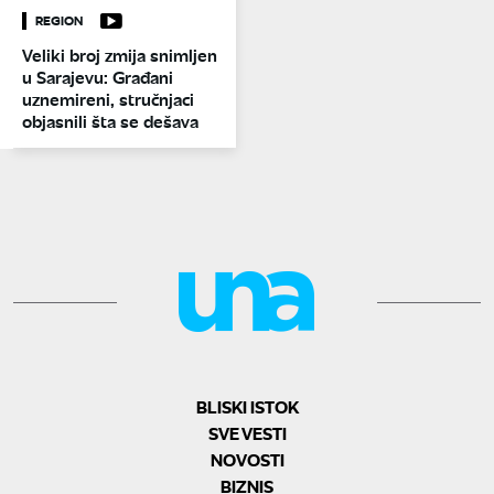
REGION
Veliki broj zmija snimljen
u Sarajevu: Građani
uznemireni, stručnjaci
objasnili šta se dešava
BLISKI ISTOK
SVE VESTI
NOVOSTI
BIZNIS