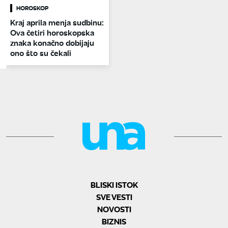
HOROSKOP
Kraj aprila menja sudbinu:
Ova četiri horoskopska
znaka konačno dobijaju
ono što su čekali
BLISKI ISTOK
SVE VESTI
NOVOSTI
BIZNIS