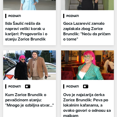
POZNATI
POZNATI
Ilda Šaulić rešila da
Goca Lazarević zamalo
napravi veliki korak u
zaplakala zbog Zorice
karijeri: Progovorila i o
Brunclik: "Neću da pričam
stanju Zorice Brunclik
o tome"
POZNATI
POZNATI
Kum Zorice Brunclik o
Ovo je najstarija ćerka
pevačicinom stanju:
Zorice Brunclik: Peva po
"Mnogo je ozbiljna stvar..."
lokalnim kafanama, a
ovako govori o odnosu sa
majkom