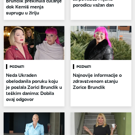
Brunclik prekinula ćutanje
porodicu važan dan
dok Kemiš menja
suprugu u žiriju
POZNATI
POZNATI
Neda Ukraden
Najnovije informacije o
obelodanila poruku koju
zdravstvenom stanju
je poslala Zorici Brunclik u
Zorice Brunclik
teškim danima: Dobila
ovaj odgovor