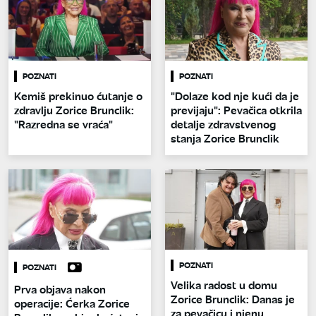
POZNATI
POZNATI
Kemiš prekinuo ćutanje o
"Dolaze kod nje kući da je
zdravlju Zorice Brunclik:
previjaju": Pevačica otkrila
"Razredna se vraća"
detalje zdravstvenog
stanja Zorice Brunclik
POZNATI
POZNATI
Velika radost u domu
Prva objava nakon
Zorice Brunclik: Danas je
operacije: Ćerka Zorice
za pevačicu i njenu