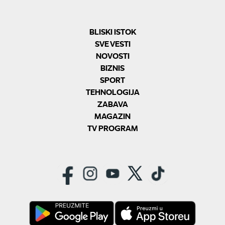
BLISKI ISTOK
SVE VESTI
NOVOSTI
BIZNIS
SPORT
TEHNOLOGIJA
ZABAVA
MAGAZIN
TV PROGRAM