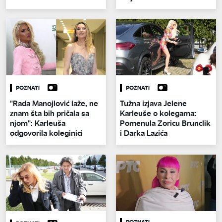
POZNATI
POZNATI
"Rada Manojlović laže, ne
Tužna izjava Jelene
znam šta bih pričala sa
Karleuše o kolegama:
njom": Karleuša
Pomenula Zoricu Brunclik
odgovorila koleginici
i Darka Lazića
POZNATI