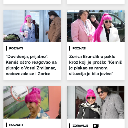
POZNATI
POZNATI
"Doviđenja, prijatno":
Zorica Brunclik o paklu
Kemiš oštro reagovao na
kroz koji je prošla: "Kemiš
pitanje o Vesni Zmijanac,
je plakao sa mnom,
nadovezala se i Zorica
situacija je bila jeziva"
POZNATI
ZDRAVLJE