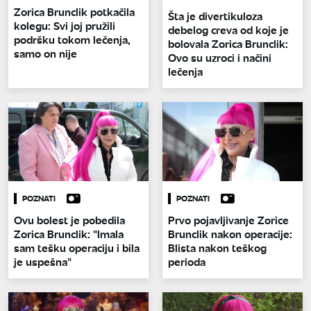
Zorica Brunclik potkačila
Šta je divertikuloza
kolegu: Svi joj pružili
debelog creva od koje je
podršku tokom lečenja,
bolovala Zorica Brunclik:
samo on nije
Ovo su uzroci i načini
lečenja
POZNATI
POZNATI
Ovu bolest je pobedila
Prvo pojavljivanje Zorice
Zorica Brunclik: "Imala
Brunclik nakon operacije:
sam tešku operaciju i bila
Blista nakon teškog
je uspešna"
perioda