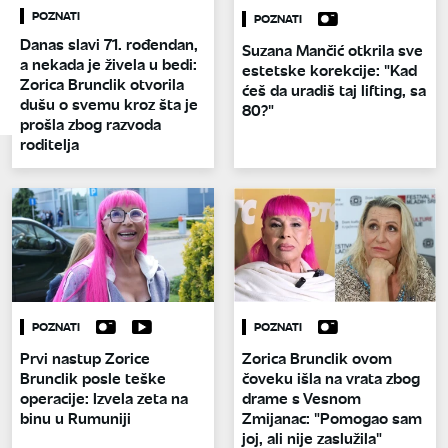
POZNATI
POZNATI
Danas slavi 71. rođendan,
Suzana Mančić otkrila sve
a nekada je živela u bedi:
estetske korekcije: "Kad
Zorica Brunclik otvorila
ćeš da uradiš taj lifting, sa
dušu o svemu kroz šta je
80?"
prošla zbog razvoda
roditelja
POZNATI
POZNATI
Prvi nastup Zorice
Zorica Brunclik ovom
Brunclik posle teške
čoveku išla na vrata zbog
operacije: Izvela zeta na
drame s Vesnom
binu u Rumuniji
Zmijanac: "Pomogao sam
joj, ali nije zaslužila"