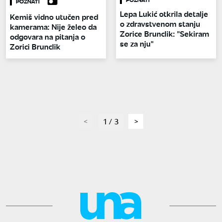
POZNATI
Lepa Lukić otkrila detalje
Kemiš vidno utučen pred
o zdravstvenom stanju
kamerama: Nije želeo da
Zorice Brunclik: "Sekiram
odgovara na pitanja o
se za nju"
Zorici Brunclik
page
1 / 3
page