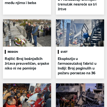
među njima i beba
trenutak nesreće sa tri
žrtve
REGION
SVET
Rajilić: Broj bošnjačkih
Eksplozija u
žrtava preuveličan, srpske
farmaceutskoj fabrici u
niko ni ne pominje
Indiji: Broj poginulih u
požaru porastao na 36