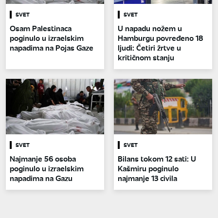
SVET
SVET
Osam Palestinaca
U napadu nožem u
poginulo u izraelskim
Hamburgu povređeno 18
napadima na Pojas Gaze
ljudi: Četiri žrtve u
kritičnom stanju
SVET
SVET
Najmanje 56 osoba
Bilans tokom 12 sati: U
poginulo u izraelskim
Kašmiru poginulo
napadima na Gazu
najmanje 13 civila