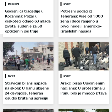
REGION
SVET
Godišnjica tragedije u
Potresni podaci iz
Kočanima: Požar u
Teherana: Više od 1.000
diskoteci odneo 63 mlada
žena i dece ranjeno u
života, suđenje za 58
prvoj nedelji američko-
optuženih još traje
izraelskih napada
SVET
SVET
Stravičan bilans napada
Arakči pisao Ujedinjenim
na školu: U Iranu ubijene
nacijama: U protestima u
24 devojčice, Teheran
Iranu bilo je mnogo žrtava
osudio brutalnu agresiju