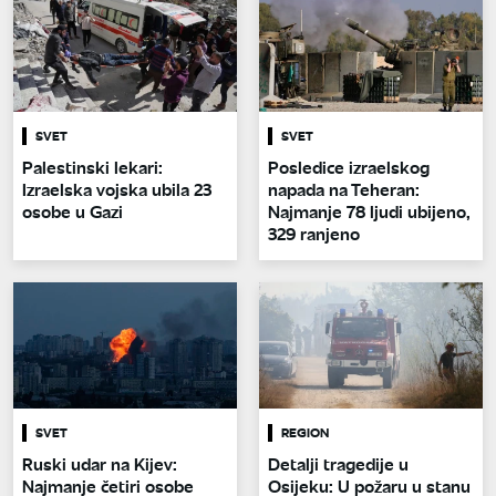
SVET
SVET
Palestinski lekari:
Posledice izraelskog
Izraelska vojska ubila 23
napada na Teheran:
osobe u Gazi
Najmanje 78 ljudi ubijeno,
329 ranjeno
SVET
REGION
Ruski udar na Kijev:
Detalji tragedije u
Najmanje četiri osobe
Osijeku: U požaru u stanu