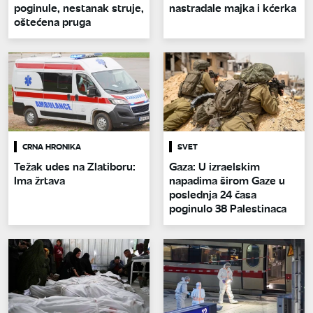
poginule, nestanak struje,
nastradale majka i kćerka
oštećena pruga
CRNA HRONIKA
SVET
Težak udes na Zlatiboru:
Gaza: U izraelskim
Ima žrtava
napadima širom Gaze u
poslednja 24 časa
poginulo 38 Palestinaca