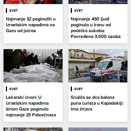
SVET
SVET
Najmanje 32 poginulih u
Najmanje 430 ljudi
izraelskim napadima na
poginulo u Iranu od
Gazu od jutros
početka sukoba:
Povređeno 3.500 osoba
SVET
SVET
Lekarski izvori: U
Srušila se dva balona
izraelskim napadima
puna turista u Kapadokiji:
širom Gaze poginulo
Ima žrtava
najmanje 25 Palestinaca