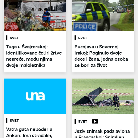
SVET
SVET
Tuga u Švajcarskoj:
Pucnjava u Severnoj
Identifikovane četiri žrtve
Irskoj: Poginulo dvoje
nesreće, među njima
dece i žena, jedna osoba
dvoje maloletnika
se bori za život
SVET
SVET
Vatra guta neboder u
Jeziv snimak pada aviona
Ankari: Ima stradalih,
u Francuskoj: Snimljen