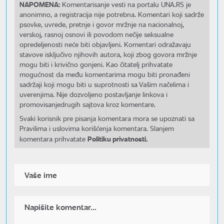
NAPOMENA:
Komentarisanje vesti na portalu UNA.RS je
anonimno, a registracija nije potrebna. Komentari koji sadrže
psovke, uvrede, pretnje i govor mržnje na nacionalnoj,
verskoj, rasnoj osnovi ili povodom nečije seksualne
opredeljenosti neće biti objavljeni. Komentari odražavaju
stavove isključivo njihovih autora, koji zbog govora mržnje
mogu biti i krivično gonjeni. Kao čitatelj prihvatate
mogućnost da među komentarima mogu biti pronađeni
sadržaji koji mogu biti u suprotnosti sa Vašim načelima i
uverenjima. Nije dozvoljeno postavljanje linkova i
promovisanjedrugih sajtova kroz komentare.
Svaki korisnik pre pisanja komentara mora se upoznati sa
Pravilima i uslovima korišćenja komentara. Slanjem
Politiku privatnosti.
komentara prihvatate