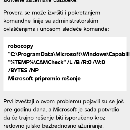
Provera se može izvršiti i pokretanjem
komandne linije sa administratorskim
ovlašćenjima i unosom sledeće komande:
robocopy
"C:\ProgramData\Microsoft\Windows\Capabil
"%TEMP%\CAMCheck" /L /B /R:0 /W:0
/BYTES /NP
Microsoft pripremio rešenje
Prvi izveštaji o ovom problemu pojavili su se još
pre godinu dana, a Microsoft je sada potvrdio
da će trajno rešenje biti isporučeno kroz
redovno julsko bezbednosno ažuriranje.