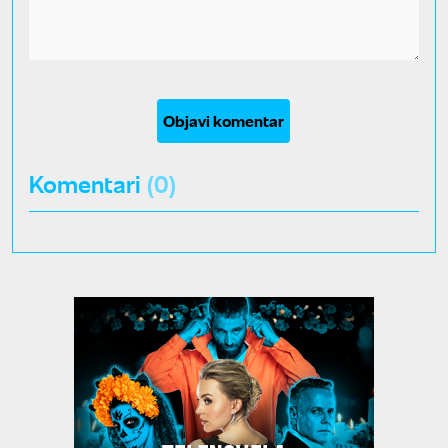
Objavi komentar
Komentari
(0)