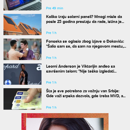
komande
Pre 49 min
Koliko traju solarni paneli? Mnogi misle da
posle 25 godina prestaju da rade, istina je
drugačija
Pre 1 h
Fonseka se oglasio zbog izjave o Đokoviću:
"Šalio sam se, da sam na njegovom mestu,
uradio bih isto"
Pre 1 h
Leomi Anderson je Viktorijin anđeo sa
savršenim telom: "Nije teško izgledati
dobro"
Pre 1 h
Šta je sve potrebno za vožnju van Srbije:
Gde važi srpska dozvola, gde treba MVD, a
gde zelena karta
Pre 1 h