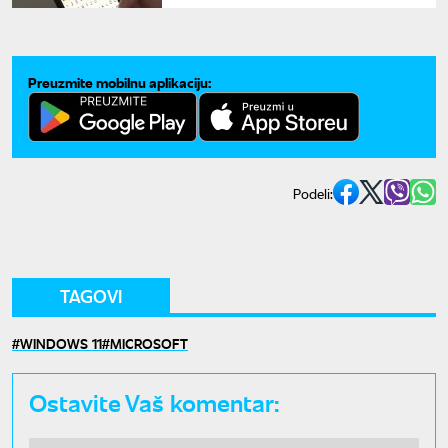
Preuzmite mobilnu aplikaciju:
Podeli:
TAGOVI
WINDOWS 11
MICROSOFT
Ostavite Vaš komentar: