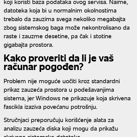
koji koristi baza podataka ovog servisa. Naime,
datoteka koja bi u normalnim okolnostima
trebalo da zauzima svega nekoliko megabajta
zbog sistemskog baga može nekontrolisano da
raste i zauzme desetine, pa čak i stotine
gigabajta prostora.
Kako proveriti da li je vaš
računar pogođen?
Problem nije moguće uočiti kroz standardni
prikaz zauzeća prostora u podešavanjima
sistema, jer Windows ne prikazuje koja skrivena
fascikla izaziva povećanu potrošnju.
Stručnjaci preporučuju korišćenje alata za
analizu zauzeća diska koji mogu da prikažu
skrivene sistemske datoteke.