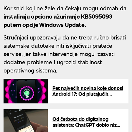
Korisnici koji ne žele da čekaju mogu odmah da
instaliraju opciono ažuriranje KB5095093
putem opcije Windows Update.
Stručnjaci upozoravaju da ne treba ručno brisati
sistemske datoteke niti isključivati prateće
servise, jer takve intervencije mogu izazvati
dodatne probleme i ugroziti stabilnost
operativnog sistema.
Pet najvećih novina koje donosi
Android 17: Od plutajućih
prozora do bolje zaštite od
krađe
Od četbota do digitalnog
asistenta: ChatGPT dobio niz
novih mogućnosti