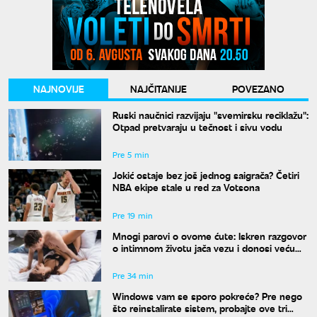
NAJNOVIJE
NAJČITANIJE
POVEZANO
Ruski naučnici razvijaju "svemirsku reciklažu":
Otpad pretvaraju u tečnost i sivu vodu
Pre 5 min
Jokić ostaje bez još jednog saigrača? Četiri
NBA ekipe stale u red za Votsona
Pre 19 min
Mnogi parovi o ovome ćute: Iskren razgovor
o intimnom životu jača vezu i donosi veću
bliskost
Pre 34 min
Windows vam se sporo pokreće? Pre nego
što reinstalirate sistem, probajte ove tri