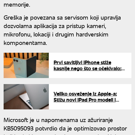
memorije.
Greška je povezana sa servisom koji upravlja
dozvolama aplikacija za pristup kameri,
mikrofonu, lokaciji i drugim hardverskim
komponentama.
Prvi savitljivi iPhone stiže
kasnije nego što se očekivalo:
Apple ima problem sa
proizvodnjom?
Veliko osveženje iz Apple-a:
Stižu novi iPad Pro modeli i
pristupačniji MacBook
Microsoft je u napomenama uz ažuriranje
KB5095093 potvrdio da je optimizovao prostor