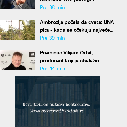
Specijalci uhapsili osumnjičenog
Pre 38 min
u Beogradu, određen mu
Ambrozija počela da cveta: UNA
pritvor
pita - kada se očekuju najveće
koncentracije polena i kako da
Pre 39 min
se zaštitimo?
Preminuo Vilijam Orbit,
producent koji je obeležio
karijere Madone, Blur i Britni
Pre 44 min
Spirs