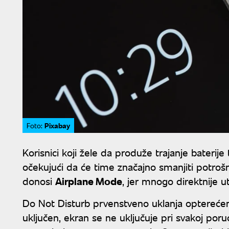
Pixabay
Foto:
Korisnici koji žele da produže trajanje baterije
očekujući da će time značajno smanjiti potroš
donosi
Airplane Mode
, jer mnogo direktnije u
Do Not Disturb prvenstveno uklanja opterećenj
uključen, ekran se ne uključuje pri svakoj poru