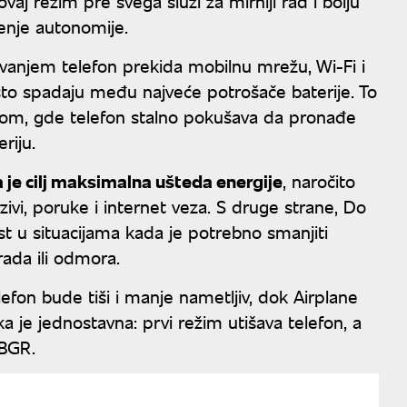
aj režim pre svega služi za mirniji rad i bolju
ženje autonomije.
ivanjem telefon prekida mobilnu mrežu, Wi-Fi i
sto spadaju među najveće potrošače baterije. To
lom, gde telefon stalno pokušava da pronađe
riju.
a je cilj maksimalna ušteda energije
, naročito
ivi, poruke i internet veza. S druge strane, Do
st u situacijama kada je potrebno smanjiti
ada ili odmora.
on bude tiši i manje nametljiv, dok Airplane
a je jednostavna: prvi režim utišava telefon, a
 BGR.