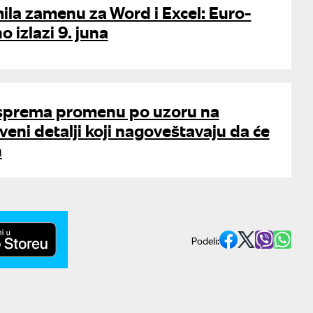
la zamenu za Word i Excel: Euro-
o izlazi 9. juna
sprema promenu po uzoru na
veni detalji koji nagoveštavaju da će
n
Podeli: