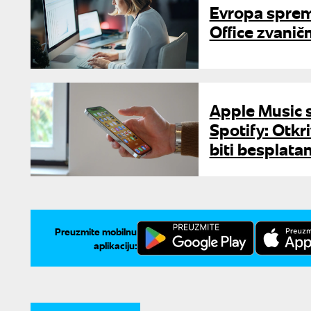
Evropa spremi
Office zvaničn
Apple Music 
Spotify: Otkri
biti besplata
Preuzmite mobilnu
aplikaciju: