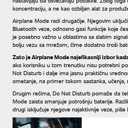
nastavljaju da osvežavaju podatke. Zbog toga ov
koncentraciju, a ne kao ozbiljan alat za produ
Airplane Mode radi drugačije. Njegovim uključ
Bluetooth veze, odnosno gasi funkcije koje če
je posebno važno u oblastima sa slabim signa
bolju vezu sa mrežom, čime dodatno troši bate
Zato je Airplane Mode najefikasniji izbor kad
ako korisniku u tom trenutku nisu potrebni poz
Not Disturb i dalje ima jasnu praktičnu vredno
ometanje, na primer tokom sastanka, učenja, r
Drugim rečima, Do Not Disturb pomaže da telef
Mode zaista smanjuje potrošnju baterije. Razlik
drugi isključuje njegove najaktivnije veze, piše