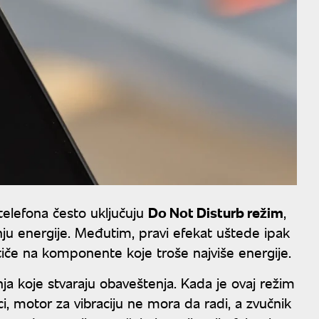
 telefona često uključuju
Do Not Disturb režim
,
nju energije. Međutim, pravi efekat uštede ipak
tiče na komponente koje troše najviše energije.
a koje stvaraju obaveštenja. Kada je ovaj režim
ci, motor za vibraciju ne mora da radi, a zvučnik