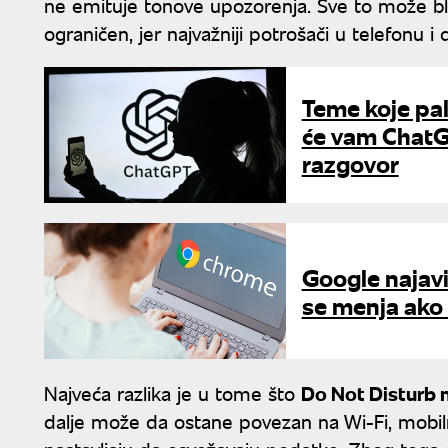
ne emituje tonove upozorenja. Sve to može blag
ograničen, jer najvažniji potrošači u telefonu i d
Teme koje pale
će vam ChatG
razgovor
Google najav
se menja ako
Najveća razlika je u tome što
Do Not Disturb 
dalje može da ostane povezan na Wi-Fi, mobiln