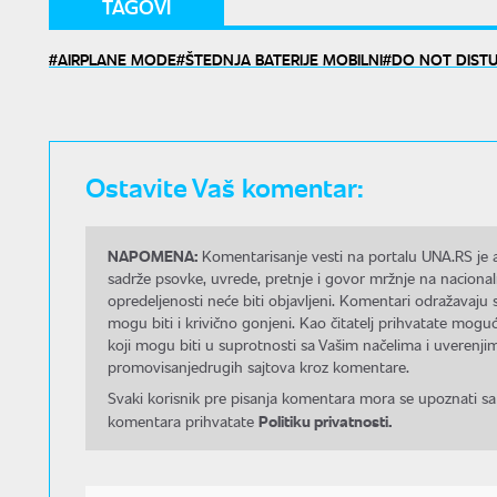
TAGOVI
AIRPLANE MODE
ŠTEDNJA BATERIJE MOBILNI
DO NOT DISTU
Ostavite Vaš komentar:
NAPOMENA:
Komentarisanje vesti na portalu UNA.RS je a
sadrže psovke, uvrede, pretnje i govor mržnje na nacional
opredeljenosti neće biti objavljeni. Komentari odražavaju 
mogu biti i krivično gonjeni. Kao čitatelj prihvatate mo
koji mogu biti u suprotnosti sa Vašim načelima i uverenjim
promovisanjedrugih sajtova kroz komentare.
Svaki korisnik pre pisanja komentara mora se upoznati sa
Politiku privatnosti.
komentara prihvatate