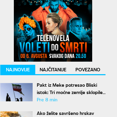
NAJNOVIJE
NAJČITANIJE
POVEZANO
Pakt iz Meke potresao Bliski
istok: Tri moćne zemlje sklopile
odbrambeni savez, Iran poziva
Pre 8 min
na jedinstvo
Ako želite savršeno hrskav