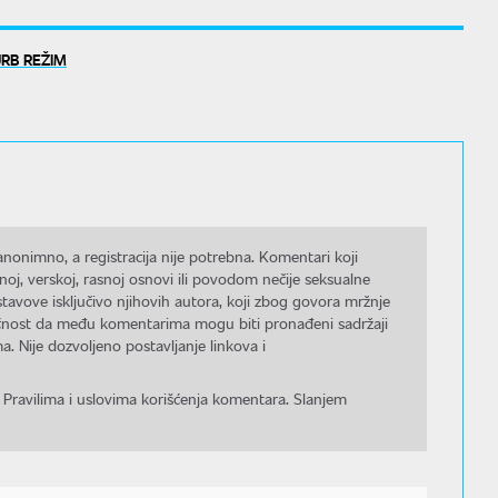
RB REŽIM
nonimno, a registracija nije potrebna. Komentari koji
noj, verskoj, rasnoj osnovi ili povodom nečije seksualne
stavove isključivo njihovih autora, koji zbog govora mržnje
gućnost da među komentarima mogu biti pronađeni sadržaji
a. Nije dozvoljeno postavljanje linkova i
 Pravilima i uslovima korišćenja komentara. Slanjem