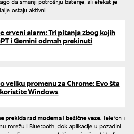
o da smanji potrošnju baterije, ali efekat je
alje ostaju aktivni.
 crveni alarm: Tri pitanja zbog kojih
PT i Gemini odmah prekinuti
io veliku promenu za Chrome: Evo šta
 koristite Windows
ne prekida rad modema i bežične veze
. Telefon i
u mrežu i Bluetooth, dok aplikacije u pozadini