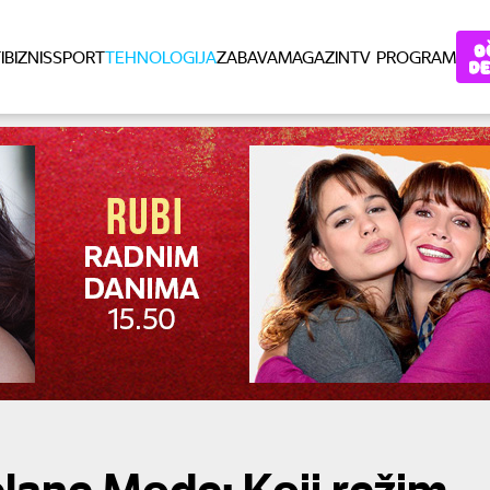
I
BIZNIS
SPORT
TEHNOLOGIJA
ZABAVA
MAGAZIN
TV PROGRAM
rplane Mode: Koji režim