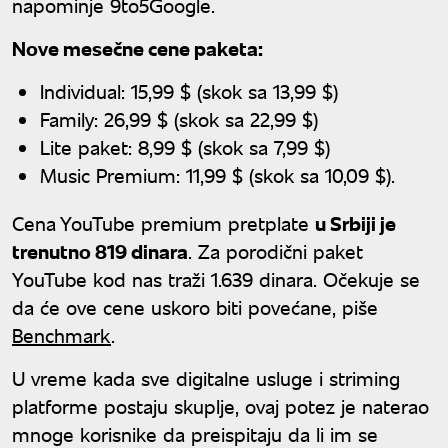
napominje 9to5Google.
Nove mesečne cene paketa:
Individual: 15,99 $ (skok sa 13,99 $)
Family: 26,99 $ (skok sa 22,99 $)
Lite paket: 8,99 $ (skok sa 7,99 $)
Music Premium: 11,99 $ (skok sa 10,09 $).
Cena YouTube premium pretplate
u Srbiji je
trenutno 819 dinara
. Za porodični paket
YouTube kod nas traži 1.639 dinara. Očekuje se
da će ove cene uskoro biti povećane, piše
Benchmark
.
U vreme kada sve digitalne usluge i striming
platforme postaju skuplje, ovaj potez je naterao
mnoge korisnike da preispitaju da li im se