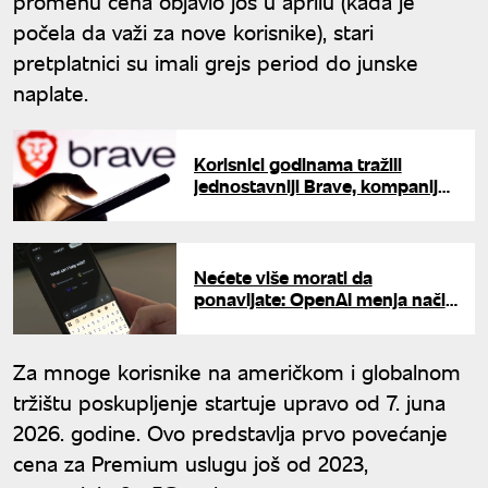
promenu cena objavio još u aprilu (kada je
počela da važi za nove korisnike), stari
pretplatnici su imali grejs period do junske
naplate.
Korisnici godinama tražili
jednostavniji Brave, kompanija
ga sada naplaćuje
Nećete više morati da
ponavljate: OpenAI menja način
razgovora sa ChatGPT-jem
Za mnoge korisnike na američkom i globalnom
tržištu poskupljenje startuje upravo od 7. juna
2026. godine. Ovo predstavlja prvo povećanje
cena za Premium uslugu još od 2023,