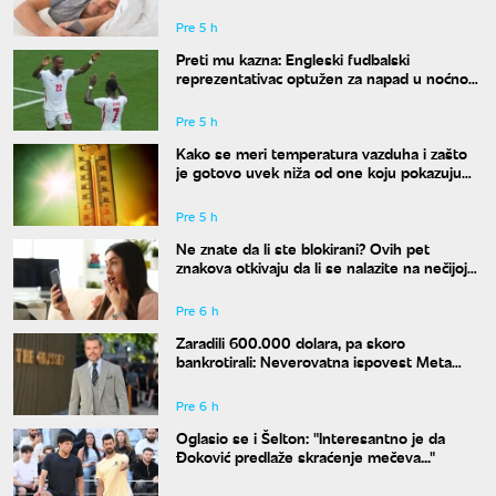
Pre 5 h
Preti mu kazna: Engleski fudbalski
reprezentativac optužen za napad u noćnom
klubu
Pre 5 h
Kako se meri temperatura vazduha i zašto
je gotovo uvek niža od one koju pokazuju
naši termometri
Pre 5 h
Ne znate da li ste blokirani? Ovih pet
znakova otkivaju da li se nalazite na nečijoj
"crnoj listi"
Pre 6 h
Zaradili 600.000 dolara, pa skoro
bankrotirali: Neverovatna ispovest Meta
Dejmona o paklu kroz koji je prošao
Pre 6 h
Oglasio se i Šelton: "Interesantno je da
Đoković predlaže skraćenje mečeva..."