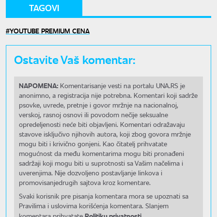
TAGOVI
YOUTUBE PREMIUM CENA
Ostavite Vaš komentar:
NAPOMENA:
Komentarisanje vesti na portalu UNA.RS je
anonimno, a registracija nije potrebna. Komentari koji sadrže
psovke, uvrede, pretnje i govor mržnje na nacionalnoj,
verskoj, rasnoj osnovi ili povodom nečije seksualne
opredeljenosti neće biti objavljeni. Komentari odražavaju
stavove isključivo njihovih autora, koji zbog govora mržnje
mogu biti i krivično gonjeni. Kao čitatelj prihvatate
mogućnost da među komentarima mogu biti pronađeni
sadržaji koji mogu biti u suprotnosti sa Vašim načelima i
uverenjima. Nije dozvoljeno postavljanje linkova i
promovisanjedrugih sajtova kroz komentare.
Svaki korisnik pre pisanja komentara mora se upoznati sa
Pravilima i uslovima korišćenja komentara. Slanjem
Politiku privatnosti.
komentara prihvatate