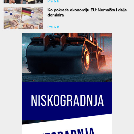
Pre 6 h
Ko pokreće ekonomiju EU: Nemačka i dalje
dominira
Pre 6 h