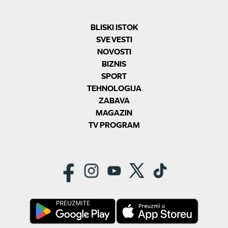
BLISKI ISTOK
SVE VESTI
NOVOSTI
BIZNIS
SPORT
TEHNOLOGIJA
ZABAVA
MAGAZIN
TV PROGRAM