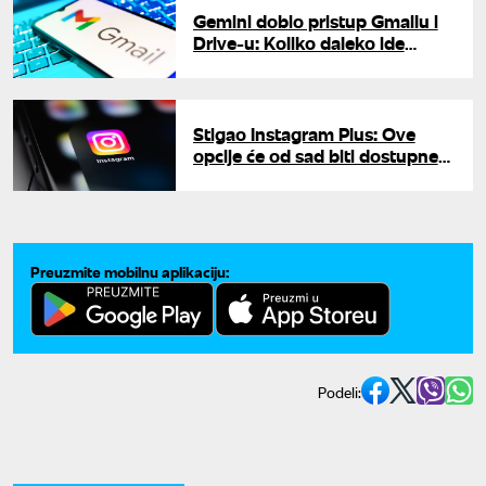
Gemini dobio pristup Gmailu i
Drive-u: Koliko daleko ide
pristup vašim podacima?
Stigao Instagram Plus: Ove
opcije će od sad biti dostupne
samo uz pretplatu
Preuzmite mobilnu aplikaciju:
Podeli: