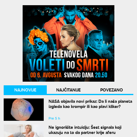
NAJNOVIJE
NAJČITANIJE
POVEZANO
NASA objavila novi prikaz: Da li naša planeta
izgleda kao krompir ili kao plavi kliker?
Pre 5 h
Ne ignorišite intuiciju: Šest signala koji
ukazuju na to da partner krije aferu