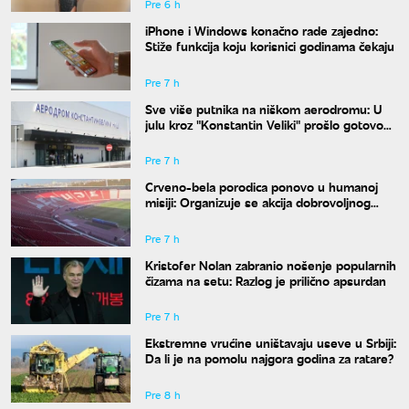
Pre 6 h
iPhone i Windows konačno rade zajedno:
Stiže funkcija koju korisnici godinama čekaju
Pre 7 h
Sve više putnika na niškom aerodromu: U
julu kroz "Konstantin Veliki" prošlo gotovo
50.000 ljudi
Pre 7 h
Crveno-bela porodica ponovo u humanoj
misiji: Organizuje se akcija dobrovoljnog
davanja krvi
Pre 7 h
Kristofer Nolan zabranio nošenje popularnih
čizama na setu: Razlog je prilično apsurdan
Pre 7 h
Ekstremne vrućine uništavaju useve u Srbiji:
Da li je na pomolu najgora godina za ratare?
Pre 8 h