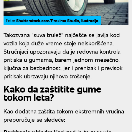
Shutterstock.com/Proxima Studio, ilustracija
Foto:
Takozvana "suva trulež" najčešće se javlja kod
vozila koja duže vreme stoje neiskorišćena.
Stručnjaci upozoravaju da je redovna kontrola
pritiska u gumama, barem jednom mesečno,
ključna za bezbednost, jer i prenizak i previsok
pritisak ubrzavaju njihovo trošenje.
Kako da zaštitite gume
tokom leta?
Kao dodatna zaštita tokom ekstremnih vrućina
preporučuje se sledeće:
Parkiranje u hladu:
Kad god je to moguće,