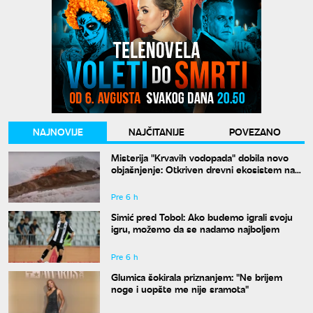
NAJNOVIJE
NAJČITANIJE
POVEZANO
Misterija "Krvavih vodopada" dobila novo
objašnjenje: Otkriven drevni ekosistem na
Antarktiku
Pre 6 h
Simić pred Tobol: Ako budemo igrali svoju
igru, možemo da se nadamo najboljem
Pre 6 h
Glumica šokirala priznanjem: "Ne brijem
noge i uopšte me nije sramota"