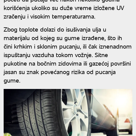
korišćenja ukoliko su duže vreme izložene UV
zračenju i visokim temperaturama.
Zbog toplote dolazi do isušivanja ulja u
materijalu od kojeg su gume izrađene, što ih
čini krhkim i sklonim pucanju, ili čak iznenadnom
ispuštanju vazduha tokom vožnje. Sitne
pukotine na bočnim zidovima ili gazećoj površini
jasan su znak povećanog rizika od pucanja
gume.