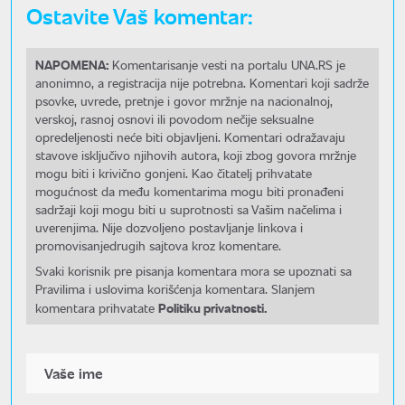
Ostavite Vaš komentar:
NAPOMENA:
Komentarisanje vesti na portalu UNA.RS je
anonimno, a registracija nije potrebna. Komentari koji sadrže
psovke, uvrede, pretnje i govor mržnje na nacionalnoj,
verskoj, rasnoj osnovi ili povodom nečije seksualne
opredeljenosti neće biti objavljeni. Komentari odražavaju
stavove isključivo njihovih autora, koji zbog govora mržnje
mogu biti i krivično gonjeni. Kao čitatelj prihvatate
mogućnost da među komentarima mogu biti pronađeni
sadržaji koji mogu biti u suprotnosti sa Vašim načelima i
uverenjima. Nije dozvoljeno postavljanje linkova i
promovisanjedrugih sajtova kroz komentare.
Svaki korisnik pre pisanja komentara mora se upoznati sa
Pravilima i uslovima korišćenja komentara. Slanjem
Politiku privatnosti.
komentara prihvatate