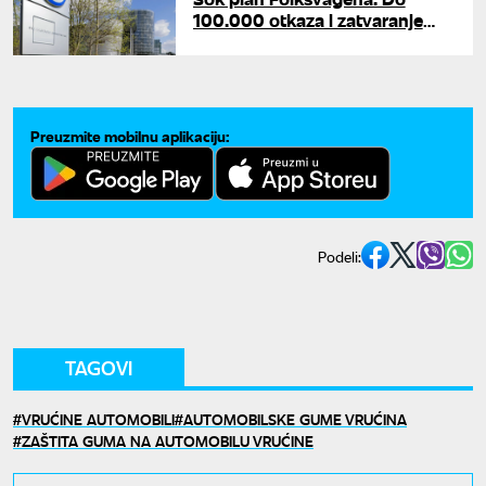
100.000 otkaza i zatvaranje
fabrika u Nemačkoj
Preuzmite mobilnu aplikaciju:
Podeli:
TAGOVI
VRUĆINE AUTOMOBILI
AUTOMOBILSKE GUME VRUĆINA
ZAŠTITA GUMA NA AUTOMOBILU VRUĆINE