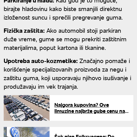
birajte hladovinu kako biste smanjili direktnu
izloženost suncu i sprečili pregrevanje guma.
Fizička zaštita:
Ako automobil stoji parkiran
duže vreme, gume se mogu prekriti zaštitnim
materijalima, poput kartona ili tkanine.
Upotreba auto-kozmetike:
Značajno pomaže i
korišćenje specijalizovanih proizvoda za negu i
zaštitu guma, koji usporavaju njihovo isušivanje i
produžavaju im vek trajanja.
Najgora kupovina? Ove
limuzine najbrže gube cenu na
tržištu polovnjaka
Šok plan Folksvagena: Do