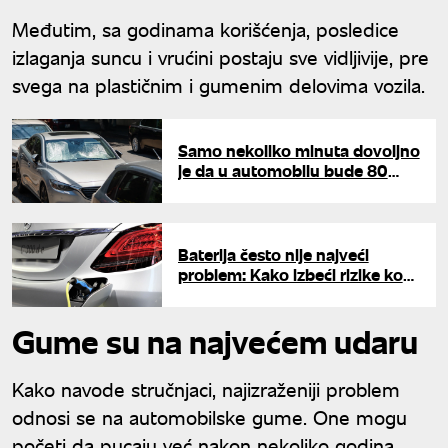
Međutim, sa godinama korišćenja, posledice
izlaganja suncu i vrućini postaju sve vidljivije, pre
svega na plastičnim i gumenim delovima vozila.
Samo nekoliko minuta dovoljno
je da u automobilu bude 80
stepeni: Jednu stvar nikako ne
radite
Baterija često nije najveći
problem: Kako izbeći rizike kod
kupovine hibridnih automobila?
Gume su na najvećem udaru
Kako navode stručnjaci, najizraženiji problem
odnosi se na automobilske gume. One mogu
početi da pucaju već nakon nekoliko godina