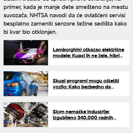
primer, kada je manje dete smešteno na mestu
suvozača. NHTSA navodi da će ovlašćeni servisi
besplatno zameniti senzore težine sedišta kako
bi kvar bio otklonjen.
Lamborghini otkazao električne
modele: Kupci ih ne žele, hibridi
su jedina budućnos
Skupi programi mogu oštetiti
vozilo: Kako bezbedno da
očistite auto u samouslužnoj
perionici
Slom nemačke industrije:
Izgubljeno 340.000 radnih
mesta, Folksvagen i Bos gase
fabrike