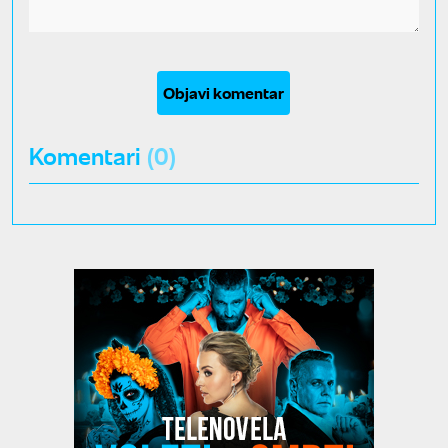
Objavi komentar
Komentari
(0)