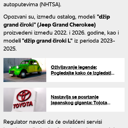
autoputevima (NHTSA).
Opozvani su, između ostalog, modeli
"džip
grand čiroki" (Jeep Grand Cherokee)
proizvedeni između 2022. i 2026. godine, kao i
model
i "džip grand čiroki L"
iz perioda 2023-
2025.
Oživljavanje legende:
Pogledajte kako će izgledati
električni naslednik čuvenog
Spačeka - poznata i cena
Nastavlja se posrtanje
japanskog giganta: Tojota
beleži pad globalne prodaje
treći mesec zaredom
Regulator navodi da će ovlašćeni servisi