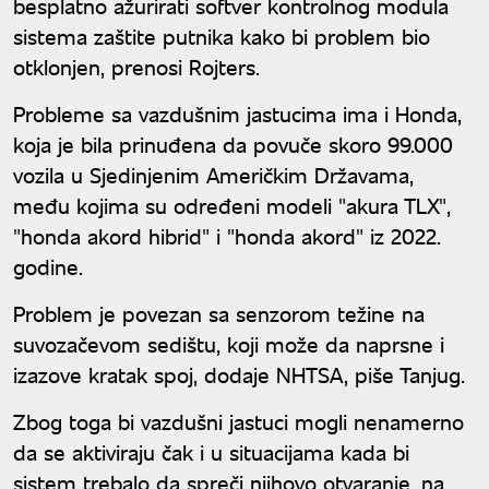
besplatno ažurirati softver kontrolnog modula
sistema zaštite putnika kako bi problem bio
otklonjen, prenosi Rojters.
Probleme sa vazdušnim jastucima ima i Honda,
koja je bila prinuđena da povuče skoro 99.000
vozila u Sjedinjenim Američkim Državama,
među kojima su određeni modeli "akura TLX",
"honda akord hibrid" i "honda akord" iz 2022.
godine.
Problem je povezan sa senzorom težine na
suvozačevom sedištu, koji može da naprsne i
izazove kratak spoj, dodaje NHTSA, piše Tanjug.
Zbog toga bi vazdušni jastuci mogli nenamerno
da se aktiviraju čak i u situacijama kada bi
sistem trebalo da spreči njihovo otvaranje, na