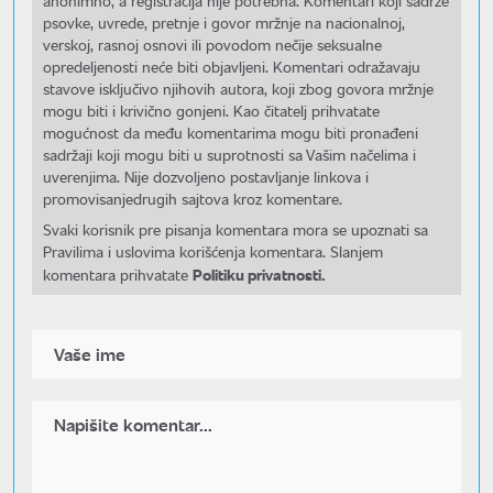
anonimno, a registracija nije potrebna. Komentari koji sadrže
psovke, uvrede, pretnje i govor mržnje na nacionalnoj,
verskoj, rasnoj osnovi ili povodom nečije seksualne
opredeljenosti neće biti objavljeni. Komentari odražavaju
stavove isključivo njihovih autora, koji zbog govora mržnje
mogu biti i krivično gonjeni. Kao čitatelj prihvatate
mogućnost da među komentarima mogu biti pronađeni
sadržaji koji mogu biti u suprotnosti sa Vašim načelima i
uverenjima. Nije dozvoljeno postavljanje linkova i
promovisanjedrugih sajtova kroz komentare.
Svaki korisnik pre pisanja komentara mora se upoznati sa
Pravilima i uslovima korišćenja komentara. Slanjem
Politiku privatnosti.
komentara prihvatate