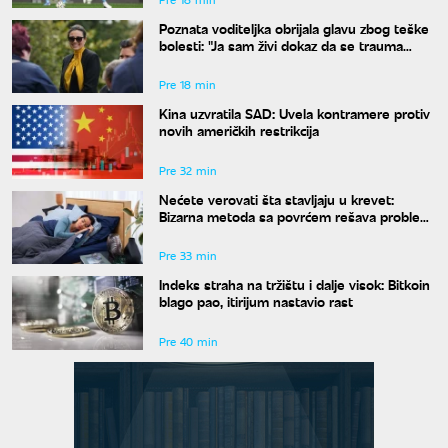
Poznata voditeljka obrijala glavu zbog teške
bolesti: "Ja sam živi dokaz da se trauma
može prevazići"
Pre 18 min
Kina uzvratila SAD: Uvela kontramere protiv
novih američkih restrikcija
Pre 32 min
Nećete verovati šta stavljaju u krevet:
Bizarna metoda sa povrćem rešava problem
znojenja preko noći
Pre 33 min
Indeks straha na tržištu i dalje visok: Bitkoin
blago pao, itirijum nastavio rast
Pre 40 min