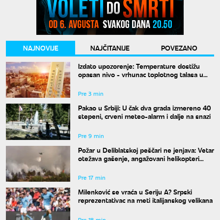
NAJNOVIJE
NAJČITANIJE
POVEZANO
Izdato upozorenje: Temperature dostižu
opasan nivo - vrhunac toplotnog talasa u
Srbiji
Pre 3 min
Pakao u Srbiji: U čak dva grada izmereno 40
stepeni, crveni meteo-alarm i dalje na snazi
Pre 9 min
Požar u Deliblatskoj peščari ne jenjava: Vetar
otežava gašenje, angažovani helikopteri
MUP-a
Pre 17 min
Milenković se vraća u Seriju A? Srpski
reprezentativac na meti italijanskog velikana
Pre 18 min