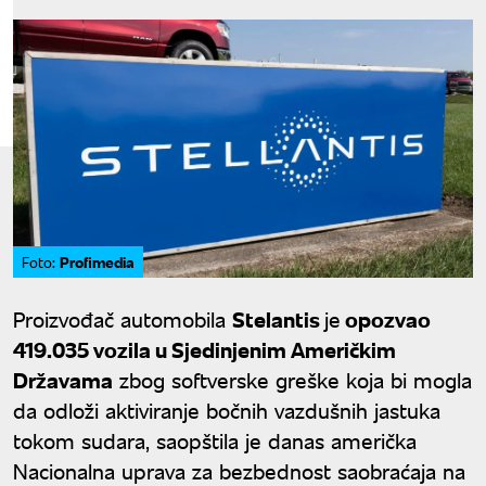
Profimedia
Foto:
Proizvođač automobila
Stelantis
je
opozvao
419.035 vozila u Sjedinjenim Američkim
Državama
zbog softverske greške koja bi mogla
da odloži aktiviranje bočnih vazdušnih jastuka
tokom sudara, saopštila je danas američka
Nacionalna uprava za bezbednost saobraćaja na