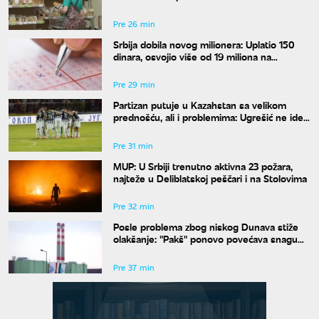
normalan život u Srbiji
Pre 26 min
Srbija dobila novog milionera: Uplatio 150
dinara, osvojio više od 19 miliona na
Džokeru
Pre 29 min
Partizan putuje u Kazahstan sa velikom
prednošću, ali i problemima: Ugrešić ne ide,
Aleksić pod znakom pitanja
Pre 31 min
MUP: U Srbiji trenutno aktivna 23 požara,
najteže u Deliblatskoj peščari i na Stolovima
Pre 32 min
Posle problema zbog niskog Dunava stiže
olakšanje: "Pakš" ponovo povećava snagu
Bloka 2
Pre 37 min