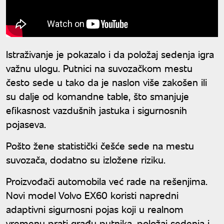
Istraživanje je pokazalo i da položaj sedenja igra
važnu ulogu. Putnici na suvozačkom mestu
često sede u tako da je naslon više zakošen ili
su dalje od komandne table, što smanjuje
efikasnost vazdušnih jastuka i sigurnosnih
pojaseva.
Pošto žene statistički češće sede na mestu
suvozača, dodatno su izložene riziku.
Proizvođači automobila već rade na rešenjima.
Novi model Volvo EX60 koristi napredni
adaptivni sigurnosni pojas koji u realnom
vremenu prati građu putnika, položaj sedenja i