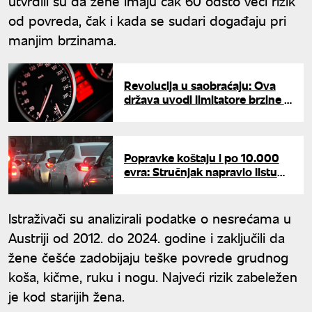
utvrdili su da žene imaju čak 60 odsto veći rizik
od povreda, čak i kada se sudari događaju pri
manjim brzinama.
Revolucija u saobraćaju: Ova
država uvodi limitatore brzine u
automobile čestih prekršioca
Popravke koštaju i po 10.000
evra: Stručnjak napravio listu
vozila koja su najveće
razočarenje na putevima
Istraživači su analizirali podatke o nesrećama u
Austriji od 2012. do 2024. godine i zaključili da
žene češće zadobijaju teške povrede grudnog
koša, kičme, ruku i nogu. Najveći rizik zabeležen
je kod starijih žena.