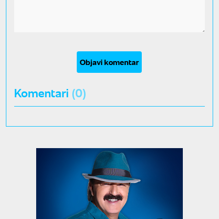
Objavi komentar
Komentari
(0)