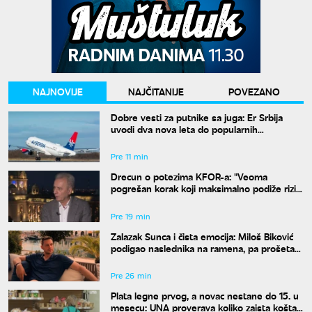
NAJNOVIJE
NAJČITANIJE
POVEZANO
Dobre vesti za putnike sa juga: Er Srbija
uvodi dva nova leta do popularnih
destinacija iz Niša
Pre 11 min
Drecun o potezima KFOR-a: "Veoma
pogrešan korak koji maksimalno podiže rizik
za Srbe"
Pre 19 min
Zalazak Sunca i čista emocija: Miloš Biković
podigao naslednika na ramena, pa prošetao
Barom u nikad opuštenijem izdanju
Pre 26 min
Plata legne prvog, a novac nestane do 15. u
mesecu: UNA proverava koliko zaista košta