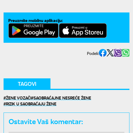
Preuzmite mobilnu aplikaciju:
Podeli:
TAGOVI
ŽENE VOZAČI
SAOBRAĆAJNE NESREĆE ŽENE
RIZIK U SAOBRAĆAJU ŽENE
Ostavite Vaš komentar: