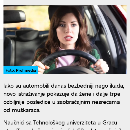
Profimedia
Foto:
Iako su automobili danas bezbedniji nego ikada,
novo istraživanje pokazuje da žene i dalje trpe
ozbiljnije posledice u saobraćajnim nesrećama
od muškaraca.
Naučnici sa Tehnološkog univerziteta u Gracu