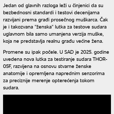
Jedan od glavnih razloga leži u činjenici da su
bezbednosni standardi i testovi decenijama
razvijani prema građi prosečnog muškarca. Čak
je i takozvana "ženska" lutka za testove sudara
uglavnom bila samo umanjena verzija muške,
koja ne predstavlja realnu građu većine žena.
Promene su ipak počele. U SAD je 2025. godine
uvedena nova lutka za testiranje sudara THOR-
05F, razvijena na osnovu stvarne ženske
anatomije i opremljena naprednim senzorima
za preciznije merenje opterećenja tokom
sudara.