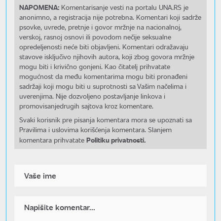
NAPOMENA:
Komentarisanje vesti na portalu UNA.RS je
anonimno, a registracija nije potrebna. Komentari koji sadrže
psovke, uvrede, pretnje i govor mržnje na nacionalnoj,
verskoj, rasnoj osnovi ili povodom nečije seksualne
opredeljenosti neće biti objavljeni. Komentari odražavaju
stavove isključivo njihovih autora, koji zbog govora mržnje
mogu biti i krivično gonjeni. Kao čitatelj prihvatate
mogućnost da među komentarima mogu biti pronađeni
sadržaji koji mogu biti u suprotnosti sa Vašim načelima i
uverenjima. Nije dozvoljeno postavljanje linkova i
promovisanjedrugih sajtova kroz komentare.
Svaki korisnik pre pisanja komentara mora se upoznati sa
Pravilima i uslovima korišćenja komentara. Slanjem
Politiku privatnosti.
komentara prihvatate