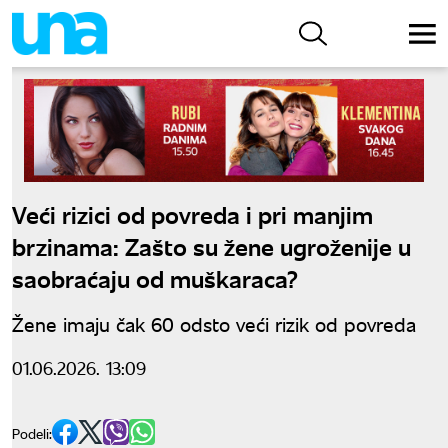
Veći rizici od povreda i pri manjim
brzinama: Zašto su žene ugroženije u
saobraćaju od muškaraca?
Žene imaju čak 60 odsto veći rizik od povreda
01.06.2026. 13:09
Podeli: