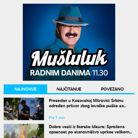
NAJNOVIJE
NAJČITANIJE
POVEZANO
Presedan u Kosovskoj Mitrovici: Srbinu
određen pritvor zbog lovačke puške sa
isteklom dozvolom
Pre 7 min
Dobre vesti iz Ibarske klisure: Sprečena
opasnost po stanovništvo uprkos velikom
požaru