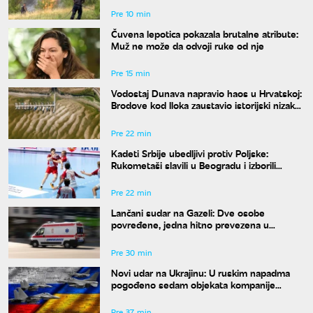
Pre 10 min
Čuvena lepotica pokazala brutalne atribute:
Muž ne može da odvoji ruke od nje
Pre 15 min
Vodostaj Dunava napravio haos u Hrvatskoj:
Brodove kod Iloka zaustavio istorijski nizak
nivo reke
Pre 22 min
Kadeti Srbije ubedljivi protiv Poljske:
Rukometaši slavili u Beogradu i izborili
plasman na Svetsko prvenstvo
Pre 22 min
Lančani sudar na Gazeli: Dve osobe
povređene, jedna hitno prevezena u
Urgentni centar
Pre 30 min
Novi udar na Ukrajinu: U ruskim napadma
pogođeno sedam objekata kompanije
Ukrnafta
Pre 37 min