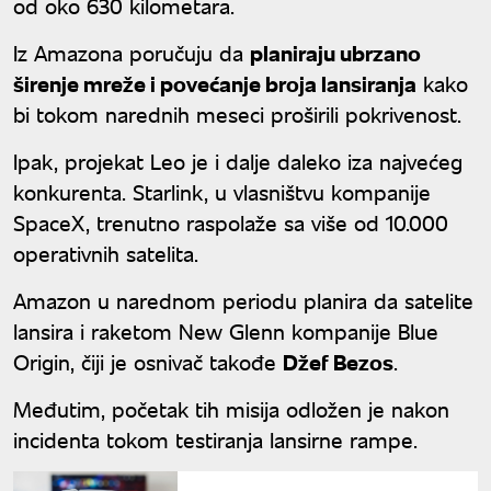
od oko 630 kilometara.
Iz Amazona poručuju da
planiraju ubrzano
širenje mreže i povećanje broja lansiranja
kako
bi tokom narednih meseci proširili pokrivenost.
Ipak, projekat Leo je i dalje daleko iza najvećeg
konkurenta. Starlink, u vlasništvu kompanije
SpaceX, trenutno raspolaže sa više od 10.000
operativnih satelita.
Amazon u narednom periodu planira da satelite
lansira i raketom New Glenn kompanije Blue
Origin, čiji je osnivač takođe
Džef Bezos
.
Međutim, početak tih misija odložen je nakon
incidenta tokom testiranja lansirne rampe.