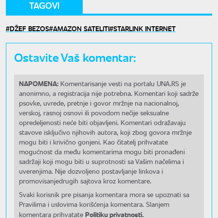
TAGOVI
DŽEF BEZOS
AMAZON SATELITI
STARLINK INTERNET
Ostavite Vaš komentar:
NAPOMENA:
Komentarisanje vesti na portalu UNA.RS je
anonimno, a registracija nije potrebna. Komentari koji sadrže
psovke, uvrede, pretnje i govor mržnje na nacionalnoj,
verskoj, rasnoj osnovi ili povodom nečije seksualne
opredeljenosti neće biti objavljeni. Komentari odražavaju
stavove isključivo njihovih autora, koji zbog govora mržnje
mogu biti i krivično gonjeni. Kao čitatelj prihvatate
mogućnost da među komentarima mogu biti pronađeni
sadržaji koji mogu biti u suprotnosti sa Vašim načelima i
uverenjima. Nije dozvoljeno postavljanje linkova i
promovisanjedrugih sajtova kroz komentare.
Svaki korisnik pre pisanja komentara mora se upoznati sa
Pravilima i uslovima korišćenja komentara. Slanjem
Politiku privatnosti.
komentara prihvatate