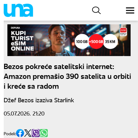
Bezos pokreće satelitski internet:
Amazon premašio 390 satelita u orbiti
i kreće sa radom
Džef Bezos izaziva Starlink
05.07.2026. 21:20
Podeli: