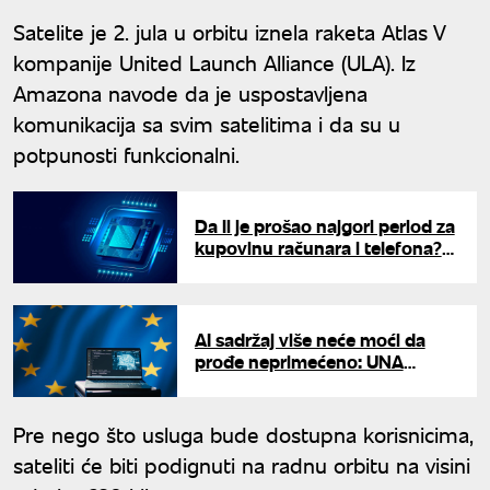
Satelite je 2. jula u orbitu iznela raketa Atlas V
kompanije United Launch Alliance (ULA). Iz
Amazona navode da je uspostavljena
komunikacija sa svim satelitima i da su u
potpunosti funkcionalni.
Da li je prošao najgori period za
kupovinu računara i telefona?
Cene memorijskih čipova
konačno usporavaju rast
AI sadržaj više neće moći da
prođe neprimećeno: UNA
proverava šta donose nova
pravila EU
Pre nego što usluga bude dostupna korisnicima,
sateliti će biti podignuti na radnu orbitu na visini