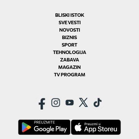
BLISKI ISTOK
SVE VESTI
NOVOSTI
BIZNIS
SPORT
TEHNOLOGIJA
ZABAVA
MAGAZIN
TV PROGRAM