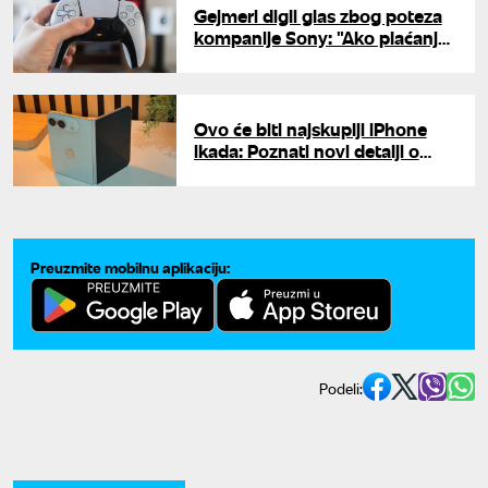
Gejmeri digli glas zbog poteza
kompanije Sony: "Ako plaćanje
ne znači vlasništvo, onda ni
piraterija nije krađa"
Ovo će biti najskuplji iPhone
ikada: Poznati novi detalji o
savitljivom modelu
Preuzmite mobilnu aplikaciju:
Podeli: