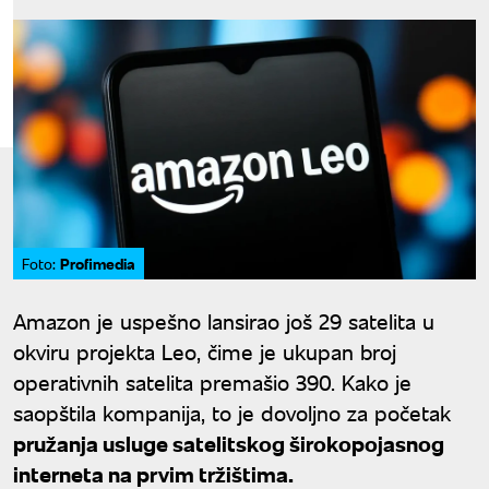
Profimedia
Foto:
Amazon je uspešno lansirao još 29 satelita u
okviru projekta Leo, čime je ukupan broj
operativnih satelita premašio 390. Kako je
saopštila kompanija, to je dovoljno za početak
pružanja usluge satelitskog širokopojasnog
interneta na prvim tržištima.