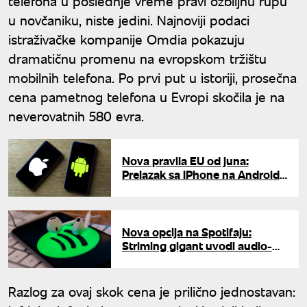
telefona u poslednje vreme pravi ozbiljnu rupu
u novčaniku, niste jedini. Najnoviji podaci
istraživačke kompanije Omdia pokazuju
dramatičnu promenu na evropskom tržištu
mobilnih telefona. Po prvi put u istoriji, prosečna
cena pametnog telefona u Evropi skočila je na
neverovatnih 580 evra.
Nova pravila EU od juna:
Prelazak sa iPhone na Android i
obrnuto postaje nikad lakši
Nova opcija na Spotifaju:
Striming gigant uvodi audio-
članak najprestižnijih svetskih
časopisa
Razlog za ovaj skok cena je prilično jednostavan: