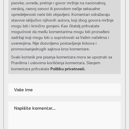
psovke, uvrede, pretnje i govor mržnje na nacionalnoj,
verskoj, rasnoj osnovi ili povodom nečije seksualne
opredeljenosti neće biti objavljeni. Komentari odražavaju
stavove isključivo njihovih autora, koji zbog govora mržnje
mogu biti i krivično gonjeni. Kao čitatelj prihvatate
mogućnost da među komentarima mogu biti pronađeni
sadržaji koji mogu biti u suprotnosti sa Vašim načelima i
uverenjima. Nije dozvoljeno postavljanje linkova i
promovisanjedrugih sajtova kroz komentare.
Svaki korisnik pre pisanja komentara mora se upoznati sa
Pravilima i uslovima korišćenja komentara. Slanjem
Politiku privatnosti.
komentara prihvatate