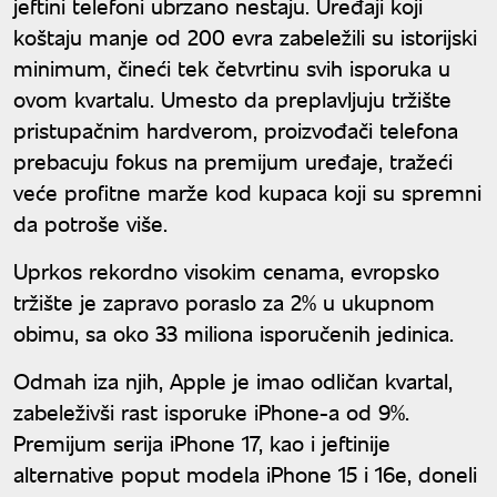
jeftini telefoni ubrzano nestaju. Uređaji koji
koštaju manje od 200 evra zabeležili su istorijski
minimum, čineći tek četvrtinu svih isporuka u
ovom kvartalu. Umesto da preplavljuju tržište
pristupačnim hardverom, proizvođači telefona
prebacuju fokus na premijum uređaje, tražeći
veće profitne marže kod kupaca koji su spremni
da potroše više.
Uprkos rekordno visokim cenama, evropsko
tržište je zapravo poraslo za 2% u ukupnom
obimu, sa oko 33 miliona isporučenih jedinica.
Odmah iza njih, Apple je imao odličan kvartal,
zabeleživši rast isporuke iPhone-a od 9%.
Premijum serija iPhone 17, kao i jeftinije
alternative poput modela iPhone 15 i 16e, doneli