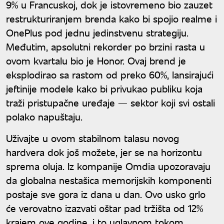
9% u Francuskoj, dok je istovremeno bio zauzet
restrukturiranjem brenda kako bi spojio realme i
OnePlus pod jednu jedinstvenu strategiju.
Međutim, apsolutni rekorder po brzini rasta u
ovom kvartalu bio je Honor. Ovaj brend je
eksplodirao sa rastom od preko 60%, lansirajući
jeftinije modele kako bi privukao publiku koja
traži pristupačne uređaje — sektor koji svi ostali
polako napuštaju.
Uživajte u ovom stabilnom talasu novog
hardvera dok još možete, jer se na horizontu
sprema oluja. Iz kompanije Omdia upozoravaju
da globalna nestašica memorijskih komponenti
postaje sve gora iz dana u dan. Ovo usko grlo
će verovatno izazvati oštar pad tržišta od 12%
krajem ove godine, i to uglavnom tokom