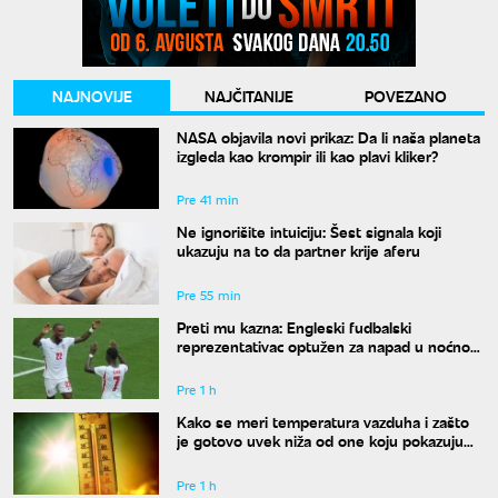
NAJNOVIJE
NAJČITANIJE
POVEZANO
NASA objavila novi prikaz: Da li naša planeta
izgleda kao krompir ili kao plavi kliker?
Pre 41 min
Ne ignorišite intuiciju: Šest signala koji
ukazuju na to da partner krije aferu
Pre 55 min
Preti mu kazna: Engleski fudbalski
reprezentativac optužen za napad u noćnom
klubu
Pre 1 h
Kako se meri temperatura vazduha i zašto
je gotovo uvek niža od one koju pokazuju
naši termometri
Pre 1 h