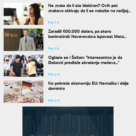
Ne znate da li ste blokirani? Ovih pet
znakova otkivaju da li se nalazite na nečijoj
"crnoj listi"
Pre 1 h
Zaradili 600.000 dolara, pa skoro
bankrotirali: Neverovatna ispovest Meta
Dejmona o paklu kroz koji je prošao
Pre 1 h
Oglasio se i Šelton: "Interesantno je da
Đoković predlaže skraćenje mečeva..."
Pre 2 h
Ko pokreće ekonomiju EU: Nemačka i dalje
dominira
Pre 2 h