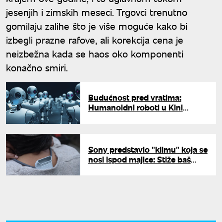
jesenjih i zimskih meseci. Trgovci trenutno
gomilaju zalihe što je više moguće kako bi
izbegli prazne rafove, ali korekcija cena je
neizbežna kada se haos oko komponenti
konačno smiri.
Budućnost pred vratima:
Humanoidni roboti u Kini
dobijaju JMBG
Sony predstavio "klimu" koja se
nosi ispod majice: Stiže baš
pred paklene vrućine, poznata i
cena