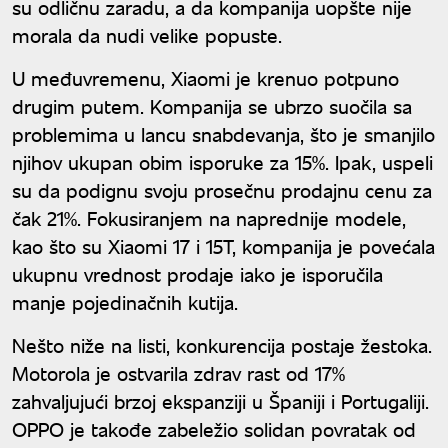
su odličnu zaradu, a da kompanija uopšte nije
morala da nudi velike popuste.
U međuvremenu, Xiaomi je krenuo potpuno
drugim putem. Kompanija se ubrzo suočila sa
problemima u lancu snabdevanja, što je smanjilo
njihov ukupan obim isporuke za 15%. Ipak, uspeli
su da podignu svoju prosečnu prodajnu cenu za
čak 21%. Fokusiranjem na naprednije modele,
kao što su Xiaomi 17 i 15T, kompanija je povećala
ukupnu vrednost prodaje iako je isporučila
manje pojedinačnih kutija.
Nešto niže na listi, konkurencija postaje žestoka.
Motorola je ostvarila zdrav rast od 17%
zahvaljujući brzoj ekspanziji u Španiji i Portugaliji.
OPPO je takođe zabeležio solidan povratak od