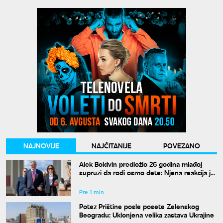
NAJNOVIJE
NAJČITANIJE
POVEZANO
Alek Boldvin predložio 26 godina mlađoj
supruzi da rodi osmo dete: Njena reakcija je
hit
Pre 1 min
Potez Prištine posle posete Zelenskog
Beogradu: Uklonjena velika zastava Ukrajine