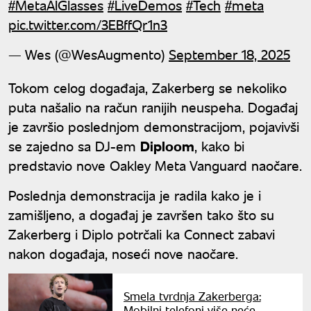
#MetaAIGlasses
#LiveDemos
#Tech
#meta
pic.twitter.com/3EBffQr1n3
— Wes (@WesAugmento)
September 18, 2025
Tokom celog događaja, Zakerberg se nekoliko
puta našalio na račun ranijih neuspeha. Događaj
je završio poslednjom demonstracijom, pojavivši
se zajedno sa DJ-em
Diploom
, kako bi
predstavio nove Oakley Meta Vanguard naočare.
Poslednja demonstracija je radila kako je i
zamišljeno, a događaj je završen tako što su
Zakerberg i Diplo potrčali ka Connect zabavi
nakon događaja, noseći nove naočare.
Smela tvrdnja Zakerberga:
Mobilni telefoni više neće