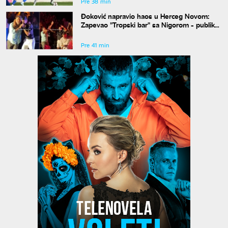
Pre 38 min
Đoković napravio haos u Herceg Novom:
Zapevao "Tropski bar" sa Nigorom - publika
u transu
Pre 41 min