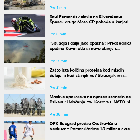
Pre 4 min
Raul Fernandez slavio na Silverstonu:
Špancu druga Moto GP pobeda u karijeri
Pre 6 min
"Situacija i dalje jako opasna": Predsednica
opštine Kovin otkrila novo stanje u
Deliblatskoj peščari
Pre 17 min
Zašto ista količina proteina kod mladih
deluje, a kod starijih ne? Stručnjak ima
objašnjenje
Pre 21 min
Moskva upozorava na opasan scenario na
Balkanu: Uvlačenje tzv. Kosova u NATO bi
"zapalilo" region
Pre 36 min
OFK Beograd prodao Cvetkovića u
Vankuver: Romantičarima 1,5 miliona evra