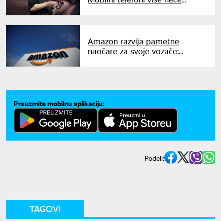
postojati i niko ih neće koristiti
Amazon razvija pametne
naočare za svoje vozače:
Skraćivaće vreme isporuke
Preuzmite mobilnu aplikaciju:
Podeli:
TAGOVI