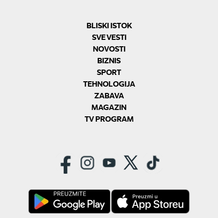
BLISKI ISTOK
SVE VESTI
NOVOSTI
BIZNIS
SPORT
TEHNOLOGIJA
ZABAVA
MAGAZIN
TV PROGRAM