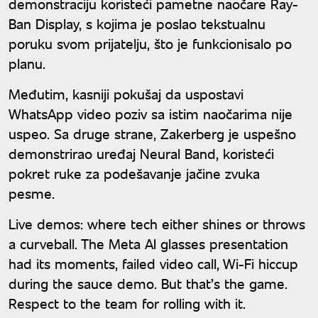
demonstraciju koristeći pametne naočare Ray-
Ban Display, s kojima je poslao tekstualnu
poruku svom prijatelju, što je funkcionisalo po
planu.
Međutim, kasniji pokušaj da uspostavi
WhatsApp video poziv sa istim naočarima nije
uspeo. Sa druge strane, Zakerberg je uspešno
demonstrirao uređaj Neural Band, koristeći
pokret ruke za podešavanje jačine zvuka
pesme.
Live demos: where tech either shines or throws
a curveball. The Meta AI glasses presentation
had its moments, failed video call, Wi-Fi hiccup
during the sauce demo. But that’s the game.
Respect to the team for rolling with it.