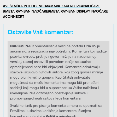
VEŠTAČKA INTELIGENCIJA
MARK ZAKERBERG
NAOČARE
META RAY-BAN NAOČARE
META RAY-BAN DISPLAY NAOČARE
CONNECRT
Ostavite Vaš komentar:
NAPOMENA:
Komentarisanje vesti na portalu UNA.RS je
anonimno, a registracija nije potrebna. Komentari koji sadrže
psovke, uvrede, pretnje i govor mržnje na nacionalnoj,
verskoj, rasnoj osnovi ili povodom nečije seksualne
opredeljenosti neće biti objavljeni. Komentari odražavaju
stavove isključivo njihovih autora, koji zbog govora mržnje
mogu biti i krivično gonjeni. Kao čitatelj prihvatate
mogućnost da među komentarima mogu biti pronađeni
sadržaji koji mogu biti u suprotnosti sa Vašim načelima i
uverenjima. Nije dozvoljeno postavljanje linkova i
promovisanjedrugih sajtova kroz komentare.
Svaki korisnik pre pisanja komentara mora se upoznati sa
Pravilima i uslovima korišćenja komentara. Slanjem
Politiku privatnosti.
komentara prihvatate