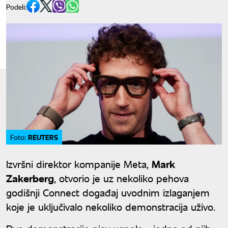
Podeli:
REUTERS
Foto:
Izvršni direktor kompanije Meta,
Mark
Zakerberg
, otvorio je uz nekoliko pehova
godišnji Connect događaj uvodnim izlaganjem
koje je uključivalo nekoliko demonstracija uživo.