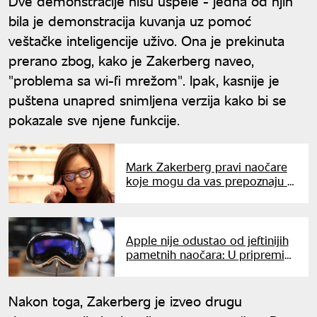
Dve demonstracije nisu uspele - jedna od njih
bila je demonstracija kuvanja uz pomoć
veštačke inteligencije uživo. Ona je prekinuta
prerano zbog, kako je Zakerberg naveo,
"problema sa wi-fi mrežom". Ipak, kasnije je
puštena unapred snimljena verzija kako bi se
pokazale sve njene funkcije.
Mark Zakerberg pravi naočare
koje mogu da vas prepoznaju u
masi: Da li je vreme za
zabrinutost?
Apple nije odustao od jeftinijih
pametnih naočara: U pripremi
dva nova Vision Pro modela
Nakon toga, Zakerberg je izveo drugu