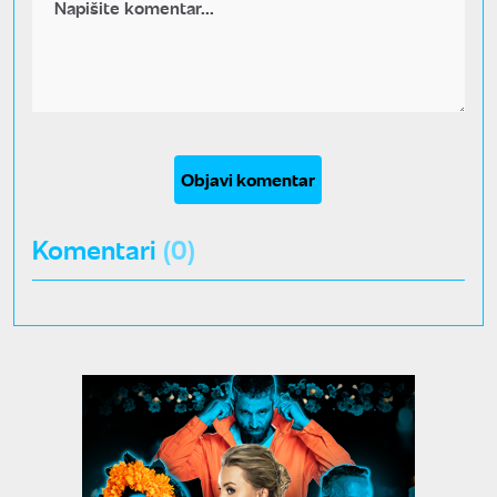
Objavi komentar
Komentari
(0)