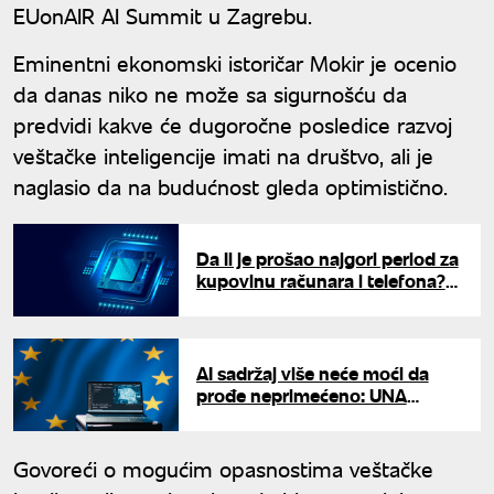
EUonAIR AI Summit u Zagrebu.
Eminentni ekonomski istoričar Mokir je ocenio
da danas niko ne može sa sigurnošću da
predvidi kakve će dugoročne posledice razvoj
veštačke inteligencije imati na društvo, ali je
naglasio da na budućnost gleda optimistično.
Da li je prošao najgori period za
kupovinu računara i telefona?
Cene memorijskih čipova
konačno usporavaju rast
AI sadržaj više neće moći da
prođe neprimećeno: UNA
proverava šta donose nova
pravila EU
Govoreći o mogućim opasnostima veštačke