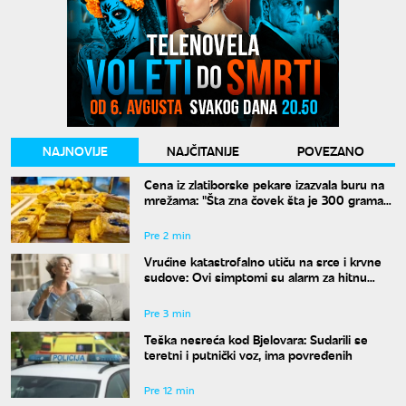
NAJNOVIJE
NAJČITANIJE
POVEZANO
Cena iz zlatiborske pekare izazvala buru na
mrežama: "Šta zna čovek šta je 300 grama
žužua"
Pre 2 min
Vrućine katastrofalno utiču na srce i krvne
sudove: Ovi simptomi su alarm za hitnu
reakciju
Pre 3 min
Teška nesreća kod Bjelovara: Sudarili se
teretni i putnički voz, ima povređenih
Pre 12 min