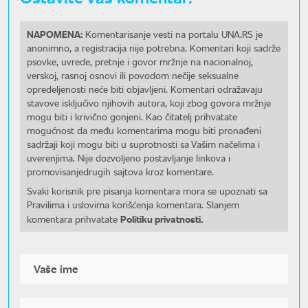
NAPOMENA:
Komentarisanje vesti na portalu UNA.RS je
anonimno, a registracija nije potrebna. Komentari koji sadrže
psovke, uvrede, pretnje i govor mržnje na nacionalnoj,
verskoj, rasnoj osnovi ili povodom nečije seksualne
opredeljenosti neće biti objavljeni. Komentari odražavaju
stavove isključivo njihovih autora, koji zbog govora mržnje
mogu biti i krivično gonjeni. Kao čitatelj prihvatate
mogućnost da među komentarima mogu biti pronađeni
sadržaji koji mogu biti u suprotnosti sa Vašim načelima i
uverenjima. Nije dozvoljeno postavljanje linkova i
promovisanjedrugih sajtova kroz komentare.
Svaki korisnik pre pisanja komentara mora se upoznati sa
Pravilima i uslovima korišćenja komentara. Slanjem
Politiku privatnosti.
komentara prihvatate