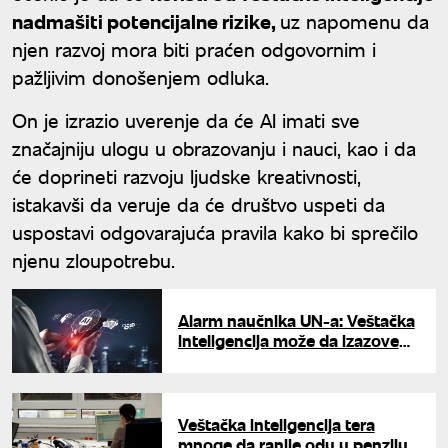
nadmašiti potencijalne rizike,
uz napomenu da
njen razvoj mora biti praćen odgovornim i
pažljivim donošenjem odluka.
On je izrazio uverenje da će AI imati sve
značajniju ulogu u obrazovanju i nauci, kao i da
će doprineti razvoju ljudske kreativnosti,
istakavši da veruje da će društvo uspeti da
uspostavi odgovarajuća pravila kako bi sprečilo
njenu zloupotrebu.
Alarm naučnika UN-a: Veštačka
inteligencija može da izazove
katastrofalnu štetu
Veštačka inteligencija tera
mnoge da ranije odu u penziju: