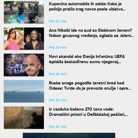
Kupovina automobila ih odala: Kako je
policija pratila trag novca posle ubistva
piljara (73) na Karaburmi
Pre 22 min
Ana Nikolić ide na sud sa Slobinom ženom?
Nakon gnusnog vređanja, oglasio se Jelenin
advokat
Pre 23 min
Novi skandal oko Đanija Infantina: UEFA
isplatila šestocifrenu sumu njegovoj
navodnoj ljubavnici
Pre 26 min
Ruske snage pogodile teretni brod kod
Odese: Tvrde da je prevozio oružje i opremu
za Ukrajinu
Pre 32 min
Iz vazduha bačeno 270 tona vode:
Dramatični prizori u Deliblatskoj peščari,
MUP objavio snimke borbe sa vatrenom
stihijom
Pre 42 min