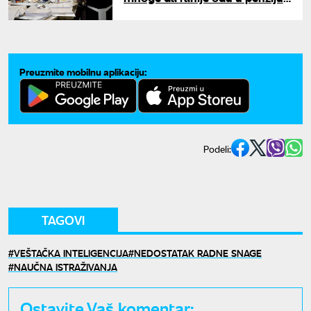
"Ili uči AI ili završavaj karijeru"
Preuzmite mobilnu aplikaciju:
Podeli:
TAGOVI
VEŠTAČKA INTELIGENCIJA
NEDOSTATAK RADNE SNAGE
NAUČNA ISTRAŽIVANJA
Ostavite Vaš komentar: