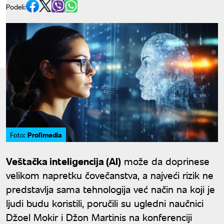
Podeli:
Profimedia
Foto:
Veštačka inteligencija (AI)
može da doprinese
velikom napretku čovečanstva, a najveći rizik ne
predstavlja sama tehnologija već način na koji je
ljudi budu koristili, poručili su ugledni naučnici
Džoel Mokir i Džon Martinis na konferenciji