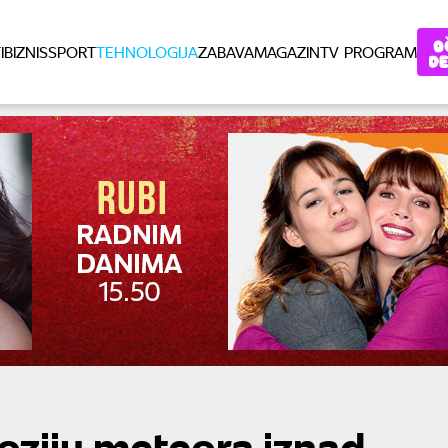
I
BIZNIS
SPORT
TEHNOLOGIJA
ZABAVA
MAGAZIN
TV PROGRAM
oziju meteora iznad