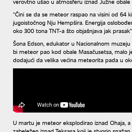
verovtno ušao u atmosferu iznad Južne obale 
"Čini se da se meteor raspao na visini od 64 
jugoistočnog Nju Hempšira. Energija oslobođen
oko 300 tona TNT-a što objašnjava jak prasak
Šona Edson, edukator u Nacionalnom muzeju sve
bi meteor pao kod obale Masačusetsa, malo je 
dodajući da velika većina meteorita pada u ok
U martu je meteor eksplodirao iznad Ohaja, a 
zabeležen iznad Teksasa koji je stvorio snažan