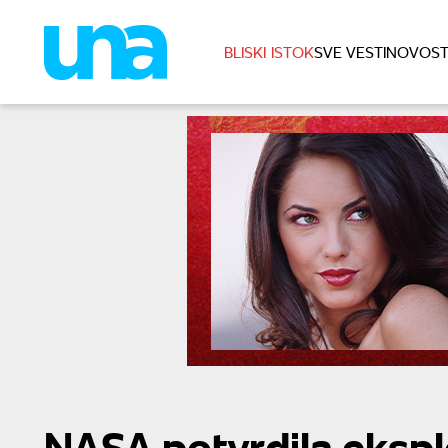
BLISKI ISTOK
SVE VESTI
NOVOST
NASA potvrdila ekspl