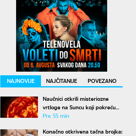
NAJNOVIJE
NAJČITANIJE
POVEZANO
Naučnici otkrili misteriozne
vrtloge na Suncu koji pokreću
solarne baklje
Pre 55 min
Konačno otkrivena tačna brojka: