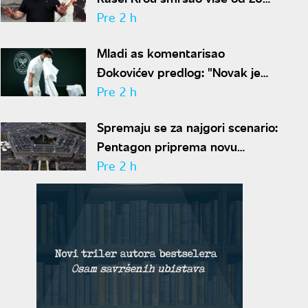
kilograma pa zapalio društvene
Pre 2 h
mreže novim izgledom
Mladi as komentarisao
Đokovićev predlog: "Novak je
sve stariji, zato nam predlaže
Pre 2 h
kraće mečeve"
Spremaju se za najgori scenario:
Pentagon priprema novu
nuklearnu strategiju za
Pre 2 h
eventualni sukob sa Rusijom i
Kinom