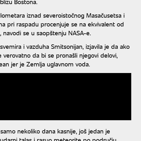
blizu Bostona.
kilometara iznad severoistočnog Masačusetsa i
a pri raspadu procenjuje se na ekvivalent od
", navodi se u saopštenju NASA-e.
mira i vazduha Smitsonijan, izjavila je da ako
verovatno da bi se pronašli njegovi delovi,
ean jer je Zemlja uglavnom voda.
samo nekoliko dana kasnije, još jedan je
 udarni talas i rasuo meteorite po području