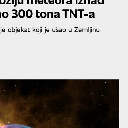
ao 300 tona TNT-a
e objekat koji je ušao u Zemljinu