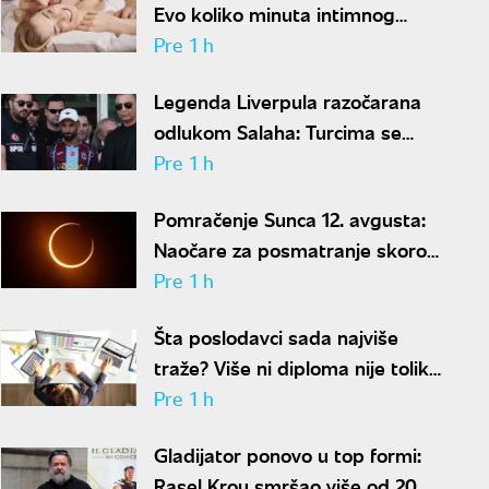
Evo koliko minuta intimnog
odnosa je ženi potrebno da bi
Pre 1 h
bila potpuno zadovoljna
Legenda Liverpula razočarana
odlukom Salaha: Turcima se
neće dopasti ove reči
Pre 1 h
Pomračenje Sunca 12. avgusta:
Naočare za posmatranje skoro
rasprodate
Pre 1 h
Šta poslodavci sada najviše
traže? Više ni diploma nije toliko
važna
Pre 1 h
Gladijator ponovo u top formi:
Rasel Krou smršao više od 20