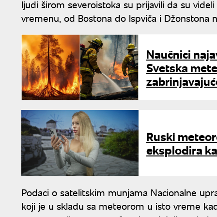
ljudi širom severoistoka su prijavili da su vid
vremenu, od Bostona do Ispviča i Džonstona n
Naučnici naja
Svetska meteo
zabrinjavaju
Ruski meteoro
eksplodira k
Podaci o satelitskim munjama Nacionalne upra
koji je u skladu sa meteorom u isto vreme kad 