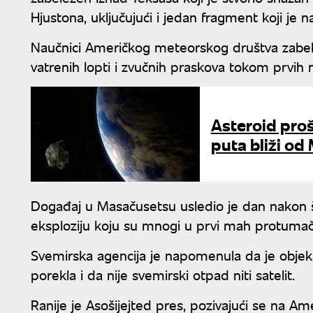
Hjustona, uključujući i jedan fragment koji je
Naučnici Američkog meteorskog društva zabelež
vatrenih lopti i zvučnih praskova tokom prvih
Asteroid proš
puta bliži od
Događaj u Masačusetsu usledio je dan nakon št
eksploziju koju su mnogi u prvi mah protumači
Svemirska agencija je napomenula da je objek
porekla i da nije svemirski otpad niti satelit.
Ranije je Asošijejted pres, pozivajući se na A