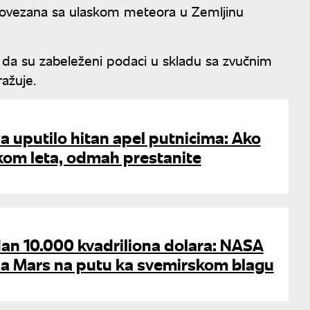
 povezana sa ulaskom meteora u Zemljinu
 da su zabeleženi podaci u skladu sa zvučnim
ražuje.
a uputilo hitan apel putnicima: Ako
kom leta, odmah prestanite
an 10.000 kvadriliona dolara: NASA
ila Mars na putu ka svemirskom blagu