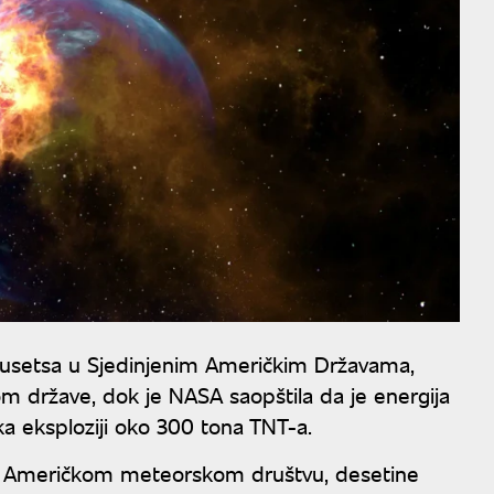
čusetsa u Sjedinjenim Američkim Državama,
om države, dok je NASA saopštila da je energija
a eksploziji oko 300 tona TNT-a.
im Američkom meteorskom društvu, desetine