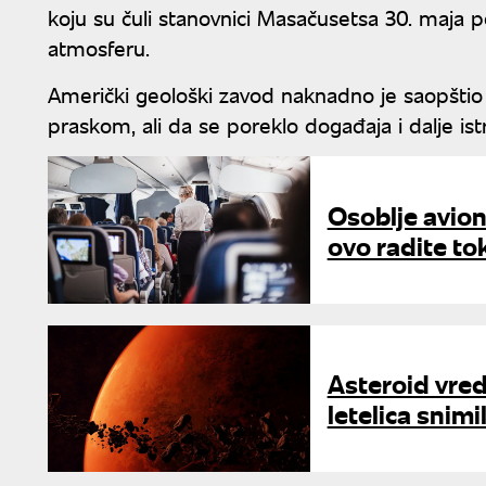
koju su čuli stanovnici Masačusetsa 30. maja
atmosferu.
Američki geološki zavod naknadno je saopštio
praskom, ali da se poreklo događaja i dalje ist
Osoblje avion
ovo radite to
Asteroid vred
letelica snim