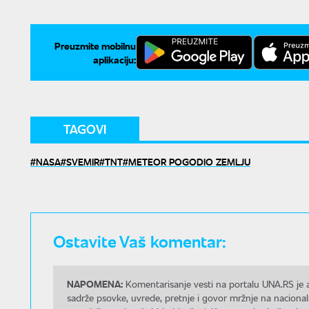
Preuzmite mobilnu
aplikaciju:
TAGOVI
NASA
SVEMIR
TNT
METEOR POGODIO ZEMLJU
Ostavite Vaš komentar:
NAPOMENA:
Komentarisanje vesti na portalu UNA.RS je a
sadrže psovke, uvrede, pretnje i govor mržnje na nacional