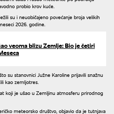
 navodno probio krov kuće.
ili su i neuobičajeno povećanje broja velikih
 meseci 2026. godine.
ao veoma blizu Zemlje: Bio je četiri
 Meseca
o su stanovnici Južne Karoline prijavili snažnu
li kao zemljotres.
at koji je ušao u Zemljinu atmosferu prirodnog
meričko meteorsko društvo, objavio da je tutnjava