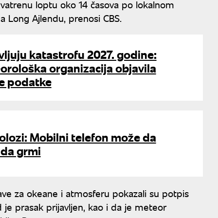
eli vatrenu loptu oko 14 časova po lokalnom
a Long Ajlendu, prenosi CBS.
vljuju katastrofu 2027. godine:
rološka organizacija objavila
će podatke
lozi: Mobilni telefon može da
ada grmi
ve za okeane i atmosferu pokazali su potpis
je prasak prijavljen, kao i da je meteor