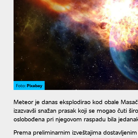
Pixabay
Foto:
Meteor je danas eksplodirao kod obale Masa
izazvavši snažan prasak koji se mogao čuti šir
oslobođena pri njegovom raspadu bila jedanak
Prema preliminarnim izveštajima dostavljen