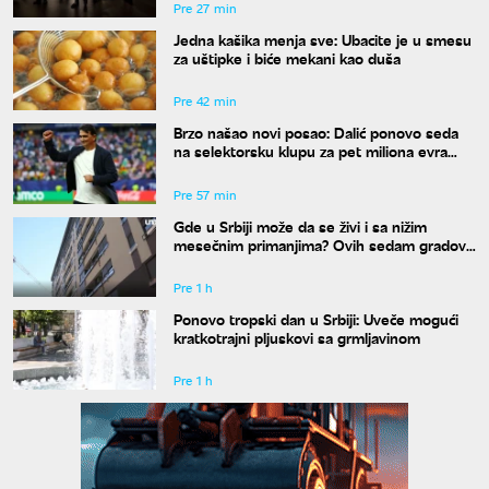
Pre 27 min
Jedna kašika menja sve: Ubacite je u smesu
za uštipke i biće mekani kao duša
Pre 42 min
Brzo našao novi posao: Dalić ponovo seda
na selektorsku klupu za pet miliona evra
godišnje
Pre 57 min
Gde u Srbiji može da se živi i sa nižim
mesečnim primanjima? Ovih sedam gradova
spada u idealne
Pre 1 h
Ponovo tropski dan u Srbiji: Uveče mogući
kratkotrajni pljuskovi sa grmljavinom
Pre 1 h