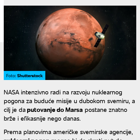
Shutterstock
Foto:
NASA intenzivno radi na razvoju nuklearnog
pogona za buduće misije u dubokom svemiru, a
cilj je da
putovanje do Marsa
postane znatno
brže i efikasnije nego danas.
Prema planovima američke svemirske agencije,