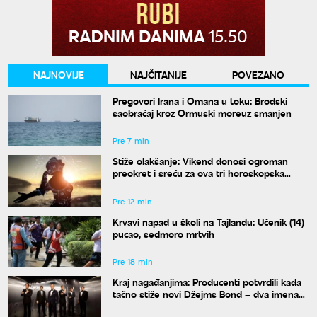
NAJNOVIJE
NAJČITANIJE
POVEZANO
Pregovori Irana i Omana u toku: Brodski
saobraćaj kroz Ormuski moreuz smanjen
Pre 7 min
Stiže olakšanje: Vikend donosi ogroman
preokret i sreću za ova tri horoskopska
znaka
Pre 12 min
Krvavi napad u školi na Tajlandu: Učenik (14)
pucao, sedmoro mrtvih
Pre 18 min
Kraj nagađanjima: Producenti potvrdili kada
tačno stiže novi Džejms Bond – dva imena
su u finalu