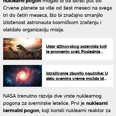
nuklearni pogon
mogao bi da skrati put do
Crvene planete sa više od šest meseci na svega
tri do četiri meseca, što bi značajno smanjilo
izloženost astronauta kosmičkom zračenju i
olakšalo organizaciju misija.
Udar džinovskog asteroida koji
je promenio svet: Poslednje
sekunde života dinosaurusa
Istraživanje zbunilo naučnike: U
delu svemira vreme možda ide
unazad
NASA trenutno razvija dve vrste nuklearnog
pogona za svemirske letelice. Prvi je
nuklearni
termalni pogon
, koji koristi nuklearni reaktor za