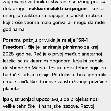
zagrevanje vodonika i stvaranje snažnog potiska,
dok drugi -
nuklearni električni pogon
- koristi
energiju reaktora za napajanje jonskih motora
koji troše veoma malo goriva, ali mogu da rade
godinama.
Posebnu pažnju privukla je
misija "SR-1
Freedom"
, čije je lansiranje planirano za kraj
2028. godine. Reč je o prvoj međuplanetarnoj
letelici sa nuklearnim pogonom, koja bi trebalo
da stigne do Marsa i testira novu tehnologiju za
buduće ljudske misije. Po dolasku bi rasporedila
i male izviđačke dronove za istraživanje površine
planete.
Ipak, stručnjaci upozoravaju da projekat nosi
velike tehničke i finansijske izazove. Razvoj