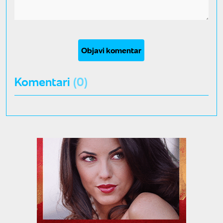
Objavi komentar
Komentari
(0)