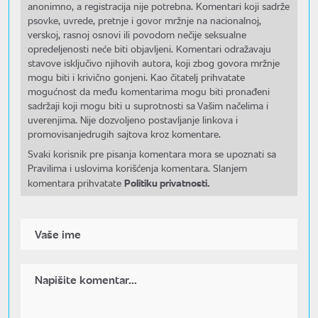
anonimno, a registracija nije potrebna. Komentari koji sadrže
psovke, uvrede, pretnje i govor mržnje na nacionalnoj,
verskoj, rasnoj osnovi ili povodom nečije seksualne
opredeljenosti neće biti objavljeni. Komentari odražavaju
stavove isključivo njihovih autora, koji zbog govora mržnje
mogu biti i krivično gonjeni. Kao čitatelj prihvatate
mogućnost da među komentarima mogu biti pronađeni
sadržaji koji mogu biti u suprotnosti sa Vašim načelima i
uverenjima. Nije dozvoljeno postavljanje linkova i
promovisanjedrugih sajtova kroz komentare.
Svaki korisnik pre pisanja komentara mora se upoznati sa
Pravilima i uslovima korišćenja komentara. Slanjem
Politiku privatnosti.
komentara prihvatate