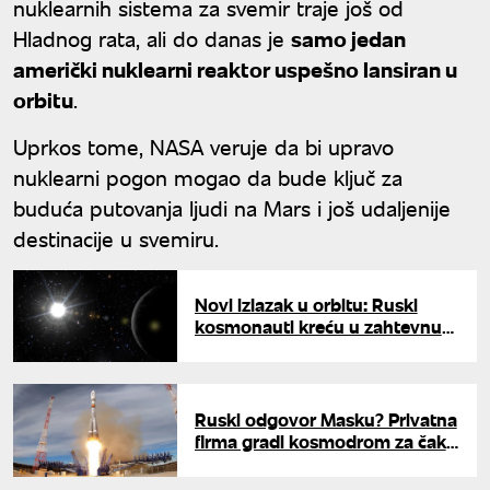
nuklearnih sistema za svemir traje još od
Hladnog rata, ali do danas je
samo jedan
američki nuklearni reaktor uspešno lansiran u
orbitu
.
Uprkos tome, NASA veruje da bi upravo
nuklearni pogon mogao da bude ključ za
buduća putovanja ljudi na Mars i još udaljenije
destinacije u svemiru.
Novi izlazak u orbitu: Ruski
kosmonauti kreću u zahtevnu
šetnju svemirom
Ruski odgovor Masku? Privatna
firma gradi kosmodrom za čak
50 lansiranja godišnje