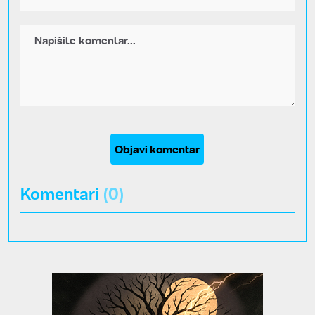
Objavi komentar
Komentari
(0)