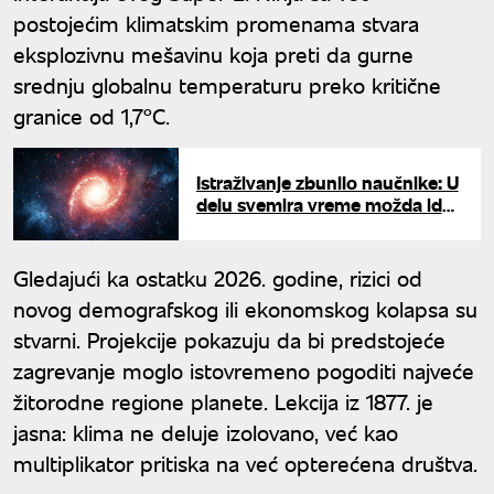
postojećim klimatskim promenama stvara
eksplozivnu mešavinu koja preti da gurne
srednju globalnu temperaturu preko kritične
granice od 1,7°C.
Istraživanje zbunilo naučnike: U
delu svemira vreme možda ide
unazad
Gledajući ka ostatku 2026. godine, rizici od
novog demografskog ili ekonomskog kolapsa su
stvarni. Projekcije pokazuju da bi predstojeće
zagrevanje moglo istovremeno pogoditi najveće
žitorodne regione planete. Lekcija iz 1877. je
jasna: klima ne deluje izolovano, već kao
multiplikator pritiska na već opterećena društva.