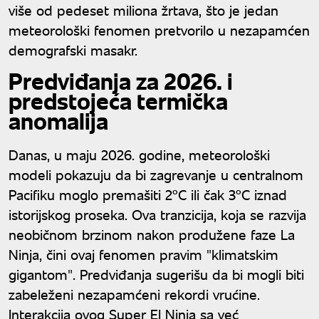
više od pedeset miliona žrtava, što je jedan
meteorološki fenomen pretvorilo u nezapamćen
demografski masakr.
Predviđanja za 2026. i
predstojeća termička
anomalija
Danas, u maju 2026. godine, meteorološki
modeli pokazuju da bi zagrevanje u centralnom
Pacifiku moglo premašiti 2°C ili čak 3°C iznad
istorijskog proseka. Ova tranzicija, koja se razvija
neobičnom brzinom nakon produžene faze La
Ninja, čini ovaj fenomen pravim "klimatskim
gigantom". Predviđanja sugerišu da bi mogli biti
zabeleženi nezapamćeni rekordi vrućine.
Interakcija ovog Super El Ninja sa već