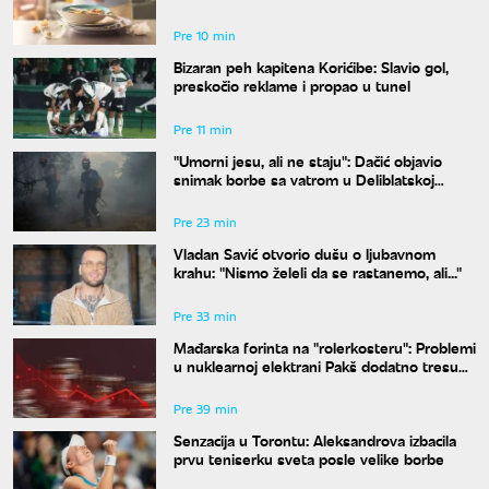
Pre 10 min
Bizaran peh kapitena Korićibe: Slavio gol,
preskočio reklame i propao u tunel
Pre 11 min
"Umorni jesu, ali ne staju": Dačić objavio
snimak borbe sa vatrom u Deliblatskoj
peščari
Pre 23 min
Vladan Savić otvorio dušu o ljubavnom
krahu: "Nismo želeli da se rastanemo, ali..."
Pre 33 min
Mađarska forinta na "rolerkosteru": Problemi
u nuklearnoj elektrani Pakš dodatno tresu
valutu
Pre 39 min
Senzacija u Torontu: Aleksandrova izbacila
prvu teniserku sveta posle velike borbe