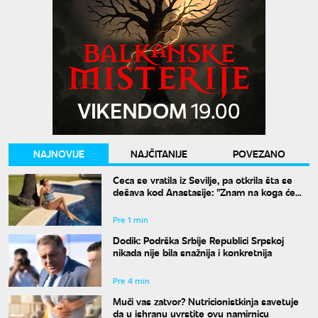
NAJNOVIJE
NAJČITANIJE
POVEZANO
Ceca se vratila iz Sevilje, pa otkrila šta se
dešava kod Anastasije: "Znam na koga će
Ilijan da liči"
Pre 1 min
Dodik: Podrška Srbije Republici Srpskoj
nikada nije bila snažnija i konkretnija
Pre 4 min
Muči vas zatvor? Nutricionistkinja savetuje
da u ishranu uvrstite ovu namirnicu