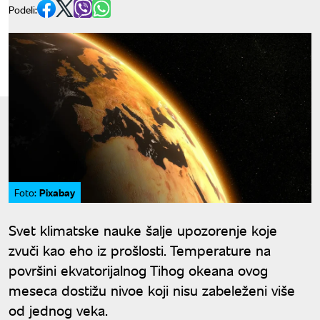
Podeli:
Pixabay
Foto:
Svet klimatske nauke šalje upozorenje koje
zvuči kao eho iz prošlosti. Temperature na
površini ekvatorijalnog Tihog okeana ovog
meseca dostižu nivoe koji nisu zabeleženi više
od jednog veka.