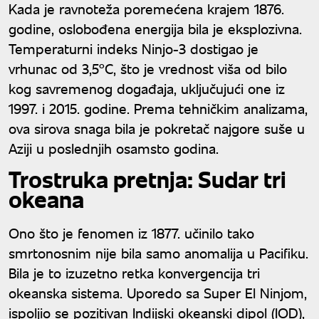
Kada je ravnoteža poremećena krajem 1876.
godine, oslobođena energija bila je eksplozivna.
Temperaturni indeks Ninjo-3 dostigao je
vrhunac od 3,5°C, što je vrednost viša od bilo
kog savremenog događaja, uključujući one iz
1997. i 2015. godine. Prema tehničkim analizama,
ova sirova snaga bila je pokretač najgore suše u
Aziji u poslednjih osamsto godina.
Trostruka pretnja: Sudar tri
okeana
Ono što je fenomen iz 1877. učinilo tako
smrtonosnim nije bila samo anomalija u Pacifiku.
Bila je to izuzetno retka konvergencija tri
okeanska sistema. Uporedo sa Super El Ninjom,
ispoljio se pozitivan Indijski okeanski dipol (IOD),