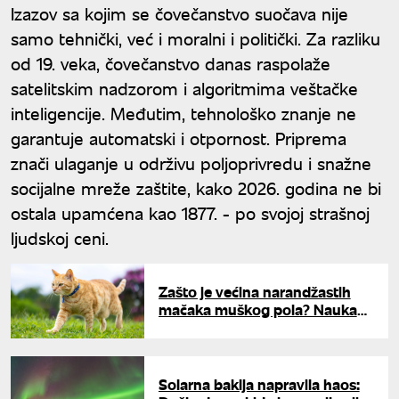
Izazov sa kojim se čovečanstvo suočava nije
samo tehnički, već i moralni i politički. Za razliku
od 19. veka, čovečanstvo danas raspolaže
satelitskim nadzorom i algoritmima veštačke
inteligencije. Međutim, tehnološko znanje ne
garantuje automatski i otpornost. Priprema
znači ulaganje u održivu poljoprivredu i snažne
socijalne mreže zaštite, kako 2026. godina ne bi
ostala upamćena kao 1877. - po svojoj strašnoj
ljudskoj ceni.
Zašto je većina narandžastih
mačaka muškog pola? Nauka
ima odgovor
Solarna baklja napravila haos: