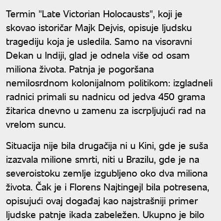
Termin "Late Victorian Holocausts", koji je
skovao istoričar Majk Dejvis, opisuje ljudsku
tragediju koja je usledila. Samo na visoravni
Dekan u Indiji, glad je odnela više od osam
miliona života. Patnja je pogoršana
nemilosrdnom kolonijalnom politikom: izgladneli
radnici primali su nadnicu od jedva 450 grama
žitarica dnevno u zamenu za iscrpljujući rad na
vrelom suncu.
Situacija nije bila drugačija ni u Kini, gde je suša
izazvala milione smrti, niti u Brazilu, gde je na
severoistoku zemlje izgubljeno oko dva miliona
života. Čak je i Florens Najtingejl bila potresena,
opisujući ovaj događaj kao najstrašniji primer
ljudske patnje ikada zabeležen. Ukupno je bilo