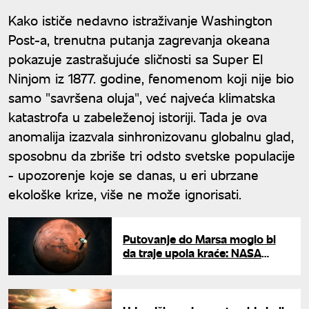
Kako ističe nedavno istraživanje Washington
Post-a, trenutna putanja zagrevanja okeana
pokazuje zastrašujuće sličnosti sa Super El
Ninjom iz 1877. godine, fenomenom koji nije bio
samo "savršena oluja", već najveća klimatska
katastrofa u zabeleženoj istoriji. Tada je ova
anomalija izazvala sinhronizovanu globalnu glad,
sposobnu da zbriše tri odsto svetske populacije
- upozorenje koje se danas, u eri ubrzane
ekološke krize, više ne može ignorisati.
Putovanje do Marsa moglo bi
da traje upola kraće: NASA
razvija novu tehnologiju