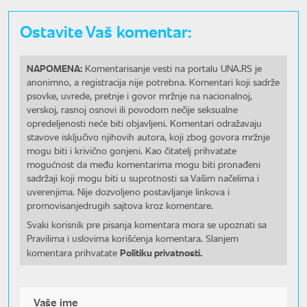
Ostavite Vaš komentar:
NAPOMENA:
Komentarisanje vesti na portalu UNA.RS je
anonimno, a registracija nije potrebna. Komentari koji sadrže
psovke, uvrede, pretnje i govor mržnje na nacionalnoj,
verskoj, rasnoj osnovi ili povodom nečije seksualne
opredeljenosti neće biti objavljeni. Komentari odražavaju
stavove isključivo njihovih autora, koji zbog govora mržnje
mogu biti i krivično gonjeni. Kao čitatelj prihvatate
mogućnost da među komentarima mogu biti pronađeni
sadržaji koji mogu biti u suprotnosti sa Vašim načelima i
uverenjima. Nije dozvoljeno postavljanje linkova i
promovisanjedrugih sajtova kroz komentare.
Svaki korisnik pre pisanja komentara mora se upoznati sa
Pravilima i uslovima korišćenja komentara. Slanjem
Politiku privatnosti.
komentara prihvatate