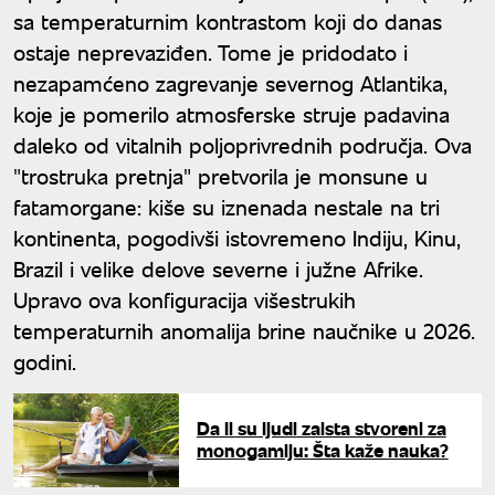
sa temperaturnim kontrastom koji do danas
ostaje neprevaziđen. Tome je pridodato i
nezapamćeno zagrevanje severnog Atlantika,
koje je pomerilo atmosferske struje padavina
daleko od vitalnih poljoprivrednih područja. Ova
"trostruka pretnja" pretvorila je monsune u
fatamorgane: kiše su iznenada nestale na tri
kontinenta, pogodivši istovremeno Indiju, Kinu,
Brazil i velike delove severne i južne Afrike.
Upravo ova konfiguracija višestrukih
temperaturnih anomalija brine naučnike u 2026.
godini.
Da li su ljudi zaista stvoreni za
monogamiju: Šta kaže nauka?