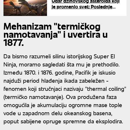
Udar džinovskog asteroida koji
je promenio svet: Poslednje
sekunde života dinosaurusa
Mehanizam "termičkog
namotavanja" i uvertira u
1877.
Da bismo razumeli silinu istorijskog Super El
Ninja, moramo sagledati šta mu je prethodilo.
Između 1870. i 1876. godine, Pacifik je iskusio
najduži period hlađenja ikada zabeležen -
fenomen koji stručnjaci nazivaju "thermal coiling"
(termičko namotavanje). Ova produžena faza
omogućila je akumulaciju ogromne mase tople
vode u zapadnom delu okeanskog basena,
poput sabijene opruge spremne da eksplodira.