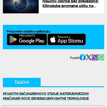
Naučno otkriće bez presedana:
Klimatske promene utiču na
dužinu dana?
Preuzmite mobilnu aplikaciju:
Podeli:
TAGOVI
KVANTNI RAČUNARI
NOVO STANJE MATERIJE
MEZONI
RAČUNARI NOVE GENERACIJE
KVANTNE TEHNOLOGIJE