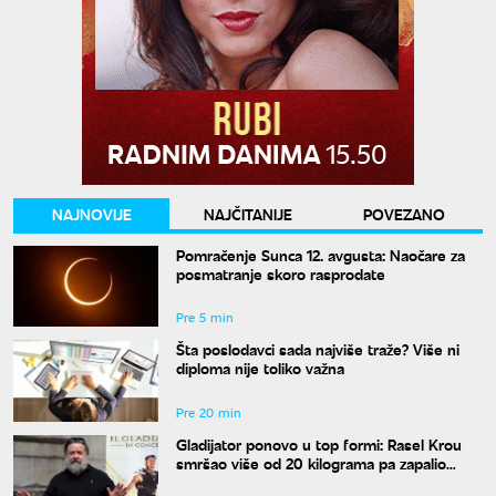
NAJNOVIJE
NAJČITANIJE
POVEZANO
Pomračenje Sunca 12. avgusta: Naočare za
posmatranje skoro rasprodate
Pre 5 min
Šta poslodavci sada najviše traže? Više ni
diploma nije toliko važna
Pre 20 min
Gladijator ponovo u top formi: Rasel Krou
smršao više od 20 kilograma pa zapalio
društvene mreže novim izgledom