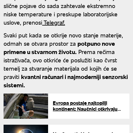
slične pojave do sada zahtevale ekstremno
niske temperature i preskupe laboratorijske
uslove, prenosi
Telegraf.
Svaki put kada se otkrije novo stanje materije,
odmah se otvara prostor za
potpuno nove
primene u stvarnom životu.
Prema rečima
istraživača, ovo otkriće će poslužiti kao čvrst
temelj za stvaranje materijala od kojih će se
praviti
kvantni računari i najmoderniji senzorski
sistemi.
Evropa postaje najtopliji
kontinent: Naučnici otkrivaju
zašto temperature ekstremno
skaču