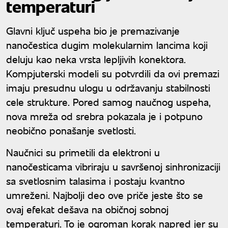
temperaturi
Glavni ključ uspeha bio je premazivanje
nanočestica dugim molekularnim lancima koji
deluju kao neka vrsta lepljivih konektora.
Kompjuterski modeli su potvrdili da ovi premazi
imaju presudnu ulogu u održavanju stabilnosti
cele strukture. Pored samog naučnog uspeha,
nova mreža od srebra pokazala je i potpuno
neobično ponašanje svetlosti.
Naučnici su primetili da elektroni u
nanočesticama vibriraju u savršenoj sinhronizaciji
sa svetlosnim talasima i postaju kvantno
umreženi. Najbolji deo ove priče jeste što se
ovaj efekat dešava na običnoj sobnoj
temperaturi. To je ogroman korak napred jer su