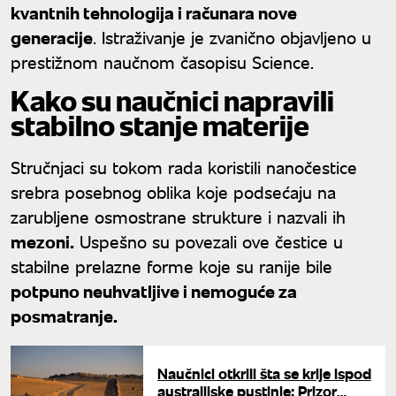
kvantnih tehnologija i računara nove
generacije
. Istraživanje je zvanično objavljeno u
prestižnom naučnom časopisu Science.
Kako su naučnici napravili
stabilno stanje materije
Stručnjaci su tokom rada koristili nanočestice
srebra posebnog oblika koje podsećaju na
zarubljene osmostrane strukture i nazvali ih
mezoni.
Uspešno su povezali ove čestice u
stabilne prelazne forme koje su ranije bile
potpuno neuhvatljive i nemoguće za
posmatranje.
Naučnici otkrili šta se krije ispod
australijske pustinje: Prizor