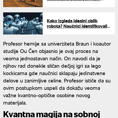
ostavlja bez daha
Kako izgleda idealni oblik
robota? Naučnici identifikovali
optimalno telo sa 20 nogu
Profesor hemije sa univerziteta Braun i koautor
studije Ou Čen objasnio je ovaj proces na
veoma jednostavan način. On navodi da je
njihov rad donekle sličan dečjoj igri sa lego
kockicama gde naučnici sklapaju jedinstvene
delove u zanimljive celine. Profesor ističe da su
ovim postupkom uspeli da dokažu veoma
važne kvantno-optičke osobine novog
materijala.
Kvantna magija na sobnoj