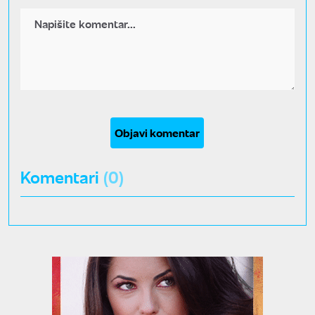
Objavi komentar
Komentari
(0)