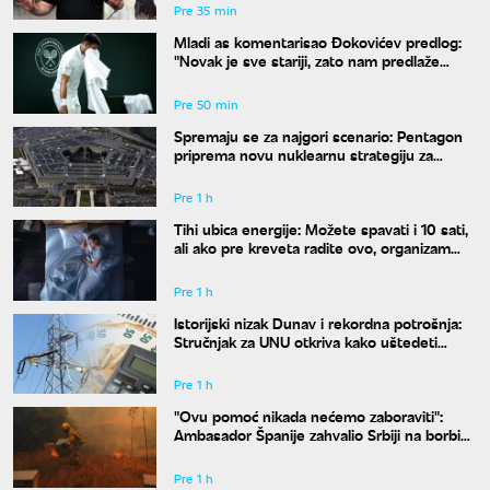
Pre 35 min
Mladi as komentarisao Đokovićev predlog:
"Novak je sve stariji, zato nam predlaže
kraće mečeve"
Pre 50 min
Spremaju se za najgori scenario: Pentagon
priprema novu nuklearnu strategiju za
eventualni sukob sa Rusijom i Kinom
Pre 1 h
Tihi ubica energije: Možete spavati i 10 sati,
ali ako pre kreveta radite ovo, organizam
vam se neće oporaviti
Pre 1 h
Istorijski nizak Dunav i rekordna potrošnja:
Stručnjak za UNU otkriva kako uštedeti
struju
Pre 1 h
"Ovu pomoć nikada nećemo zaboraviti":
Ambasador Španije zahvalio Srbiji na borbi
protiv požara
Pre 1 h