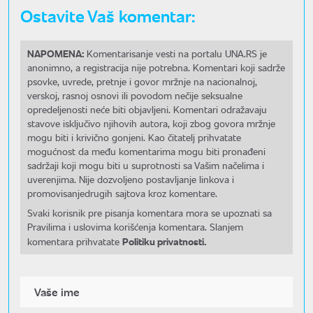
Ostavite Vaš komentar:
NAPOMENA:
Komentarisanje vesti na portalu UNA.RS je
anonimno, a registracija nije potrebna. Komentari koji sadrže
psovke, uvrede, pretnje i govor mržnje na nacionalnoj,
verskoj, rasnoj osnovi ili povodom nečije seksualne
opredeljenosti neće biti objavljeni. Komentari odražavaju
stavove isključivo njihovih autora, koji zbog govora mržnje
mogu biti i krivično gonjeni. Kao čitatelj prihvatate
mogućnost da među komentarima mogu biti pronađeni
sadržaji koji mogu biti u suprotnosti sa Vašim načelima i
uverenjima. Nije dozvoljeno postavljanje linkova i
promovisanjedrugih sajtova kroz komentare.
Svaki korisnik pre pisanja komentara mora se upoznati sa
Pravilima i uslovima korišćenja komentara. Slanjem
Politiku privatnosti.
komentara prihvatate