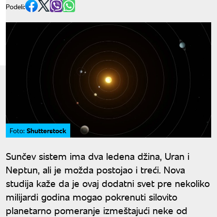
Podeli:
Shutterstock
Foto:
Sunčev sistem ima dva ledena džina, Uran i
Neptun, ali je možda postojao i treći. Nova
studija kaže da je ovaj dodatni svet pre nekoliko
milijardi godina mogao pokrenuti silovito
planetarno pomeranje izmeštajući neke od