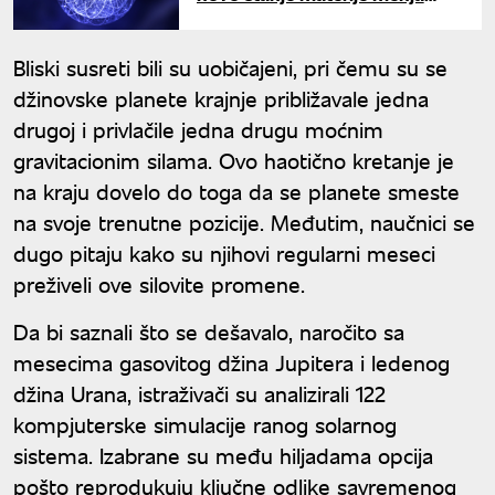
kvantnu tehnologiju
Bliski susreti bili su uobičajeni, pri čemu su se
džinovske planete krajnje približavale jedna
drugoj i privlačile jedna drugu moćnim
gravitacionim silama. Ovo haotično kretanje je
na kraju dovelo do toga da se planete smeste
na svoje trenutne pozicije. Međutim, naučnici se
dugo pitaju kako su njihovi regularni meseci
preživeli ove silovite promene.
Da bi saznali što se dešavalo, naročito sa
mesecima gasovitog džina Jupitera i ledenog
džina Urana, istraživači su analizirali 122
kompjuterske simulacije ranog solarnog
sistema. Izabrane su među hiljadama opcija
pošto reprodukuju ključne odlike savremenog