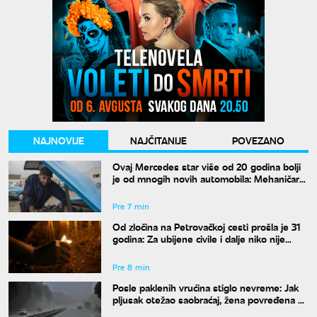
NAJNOVIJE
NAJČITANIJE
POVEZANO
Ovaj Mercedes star više od 20 godina bolji
je od mnogih novih automobila: Mehaničar
tvrdi da bi ga odmah kupio
Pre 7 min
Od zločina na Petrovačkoj cesti prošla je 31
godina: Za ubijene civile i dalje niko nije
odgovarao
Pre 8 min
Posle paklenih vrućina stiglo nevreme: Jak
pljusak otežao saobraćaj, žena povređena u
Leskovcu