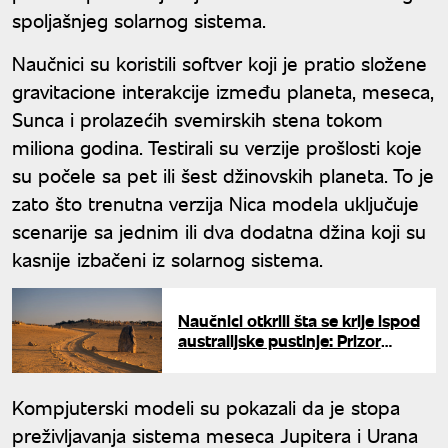
spoljašnjeg solarnog sistema.
Naučnici su koristili softver koji je pratio složene
gravitacione interakcije između planeta, meseca,
Sunca i prolazećih svemirskih stena tokom
miliona godina. Testirali su verzije prošlosti koje
su počele sa pet ili šest džinovskih planeta. To je
zato što trenutna verzija Nica modela uključuje
scenarije sa jednim ili dva dodatna džina koji su
kasnije izbačeni iz solarnog sistema.
Naučnici otkrili šta se krije ispod
australijske pustinje: Prizor
ostavlja bez daha
Kompjuterski modeli su pokazali da je stopa
preživljavanja sistema meseca Jupitera i Urana