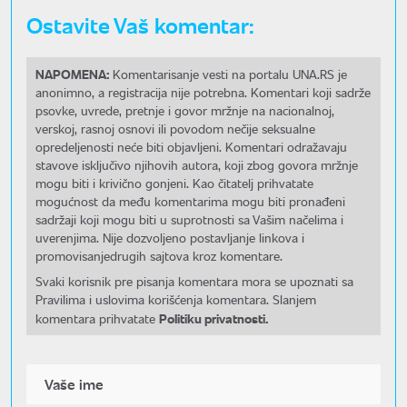
Ostavite Vaš komentar:
NAPOMENA:
Komentarisanje vesti na portalu UNA.RS je
anonimno, a registracija nije potrebna. Komentari koji sadrže
psovke, uvrede, pretnje i govor mržnje na nacionalnoj,
verskoj, rasnoj osnovi ili povodom nečije seksualne
opredeljenosti neće biti objavljeni. Komentari odražavaju
stavove isključivo njihovih autora, koji zbog govora mržnje
mogu biti i krivično gonjeni. Kao čitatelj prihvatate
mogućnost da među komentarima mogu biti pronađeni
sadržaji koji mogu biti u suprotnosti sa Vašim načelima i
uverenjima. Nije dozvoljeno postavljanje linkova i
promovisanjedrugih sajtova kroz komentare.
Svaki korisnik pre pisanja komentara mora se upoznati sa
Pravilima i uslovima korišćenja komentara. Slanjem
Politiku privatnosti.
komentara prihvatate