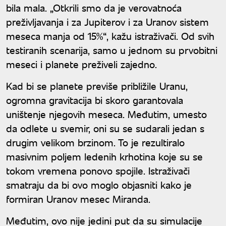
bila mala. „Otkrili smo da je verovatnoća
preživljavanja i za Jupiterov i za Uranov sistem
meseca manja od 15%“, kažu istraživači. Od svih
testiranih scenarija, samo u jednom su prvobitni
meseci i planete preživeli zajedno.
Kad bi se planete previše približile Uranu,
ogromna gravitacija bi skoro garantovala
uništenje njegovih meseca. Međutim, umesto
da odlete u svemir, oni su se sudarali jedan s
drugim velikom brzinom. To je rezultiralo
masivnim poljem ledenih krhotina koje su se
tokom vremena ponovo spojile. Istraživači
smatraju da bi ovo moglo objasniti kako je
formiran Uranov mesec Miranda.
Međutim, ovo nije jedini put da su simulacije