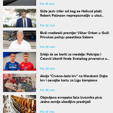
Pre 16 min
Stiže jeziv triler od kog se Holivud plaši:
Robert Patinson neprepoznatljiv u ulozi
slavnog voditelja
Pre 22 min
Bivši mađarski premijer Viktor Orban u Guči:
Privukao pažnju posetilaca Sabora
Pre 26 min
Srbija će se boriti za medalje: Pokrajac i
Ćatović izborili finale Svetskog prvenstva u
Judžinu
Pre 29 min
Akcija "Crveno-bela krv" na Marakani: Dajte
krv i osvojite kartu za Ligu šampiona
Pre 36 min
Objavljena evropska lista izvoznika piva:
Jedna zemlja ubedljivo prednjači
Pre 47 min