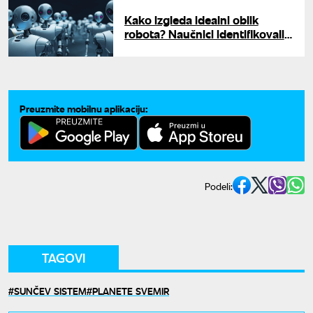
Kako izgleda idealni oblik
robota? Naučnici identifikovali
optimalno telo sa 20 nogu
Preuzmite mobilnu aplikaciju:
Podeli:
TAGOVI
SUNČEV SISTEM
PLANETE SVEMIR