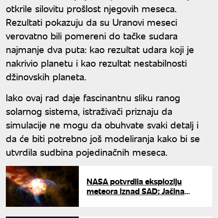
otkrile silovitu prošlost njegovih meseca.
Rezultati pokazuju da su Uranovi meseci
verovatno bili pomereni do tačke sudara
najmanje dva puta: kao rezultat udara koji je
nakrivio planetu i kao rezultat nestabilnosti
džinovskih planeta.
Iako ovaj rad daje fascinantnu sliku ranog
solarnog sistema, istraživači priznaju da
simulacije ne mogu da obuhvate svaki detalj i
da će biti potrebno još modeliranja kako bi se
utvrdila sudbina pojedinačnih meseca.
NASA potvrdila eksploziju
meteora iznad SAD: Jačina
praska kao 300 tona TNT-a