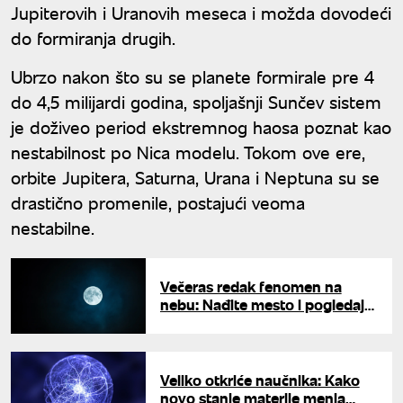
Jupiterovih i Uranovih meseca i možda dovodeći
do formiranja drugih.
Ubrzo nakon što su se planete formirale pre 4
do 4,5 milijardi godina, spoljašnji Sunčev sistem
je doživeo period ekstremnog haosa poznat kao
nestabilnost po Nica modelu. Tokom ove ere,
orbite Jupitera, Saturna, Urana i Neptuna su se
drastično promenile, postajući veoma
nestabilne.
Večeras redak fenomen na
nebu: Nađite mesto i pogledajte
"Plavi mesec"
Veliko otkriće naučnika: Kako
novo stanje materije menja