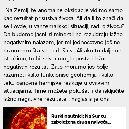
"Na Zemlji te anomalne oksidacije vidimo samo
kao rezultat prisustva života. Ali da li to znači da
se i ovde, u vanzemaljskoj situaciji, radi o životu?
Da budemo jasni: ti minerali ne rezultiraju lažno
negativnim nalazom, jer mi jednostavno još ne
razumemo šta se tu dešava. Ali ako to dalje ne
istražimo, to bi zaista moglo postati lažno
negativan rezultat. Zato moramo još bolje
razumeti kako funkcioniše geohemija i kako
teku osnovne hemijske reakcije u ovakvim
situacijama. Time možete pokušati i da isključite
lažno negativne rezultate", naglasila je ona.
Ruski naučnici: Na Suncu
zabeležena druga najveća
aktivna oblast u poslednjoj