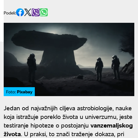
Podeli:
Pixabay
Foto:
Jedan od najvažnijih ciljeva astrobiologije, nauke
koja istražuje poreklo života u univerzumu, jeste
testiranje hipoteze o postojanju
vanzemaljskog
života
. U praksi, to znači traženje dokaza, pri