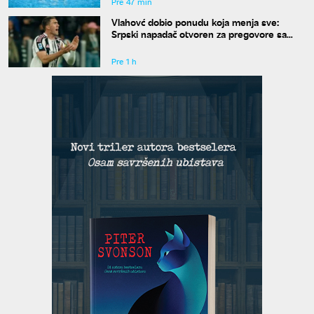
Pre 47 min
Vlahovć dobio ponudu koja menja sve:
Srpski napadač otvoren za pregovore sa
Bešiktašem
Pre 1 h