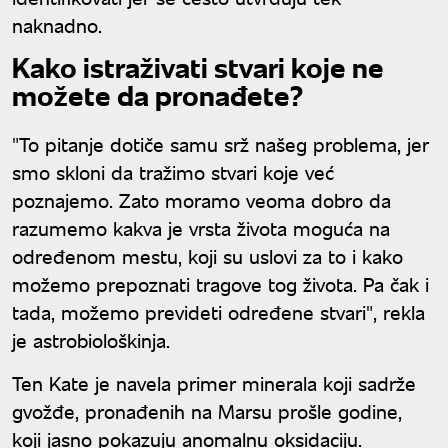
naknadno.
Kako istraživati stvari koje ne
možete da pronađete?
"To pitanje dotiče samu srž našeg problema, jer
smo skloni da tražimo stvari koje već
poznajemo. Zato moramo veoma dobro da
razumemo kakva je vrsta života moguća na
određenom mestu, koji su uslovi za to i kako
možemo prepoznati tragove tog života. Pa čak i
tada, možemo prevideti određene stvari", rekla
je astrobiološkinja.
Ten Kate je navela primer minerala koji sadrže
gvožđe, pronađenih na Marsu prošle godine,
koji jasno pokazuju anomalnu oksidaciju.