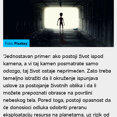
Pixabay
Foto:
"Jednostavan primer: ako postoji život ispod
kamena, a vi taj kamen posmatrate samo
odozgo, taj život ostaje neprimećen. Zato treba
temeljno istražiti da li okruženje ispunjava
uslove za postojanje životnih oblika i da li
možete prepoznati obrasce na površini
nebeskog tela. Pored toga, postoji opasnost da
će donosioci odluka odobriti preranu
eksploataciju resursa na planetama, uz rizik od