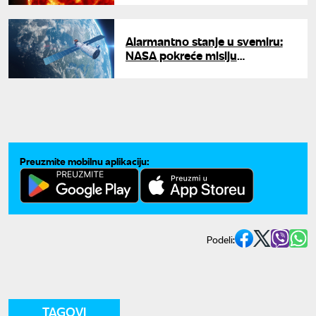
deceniji
Alarmantno stanje u svemiru:
NASA pokreće misiju
spasavanja svemirskog
teleskopa Swift
Preuzmite mobilnu aplikaciju:
Podeli:
TAGOVI