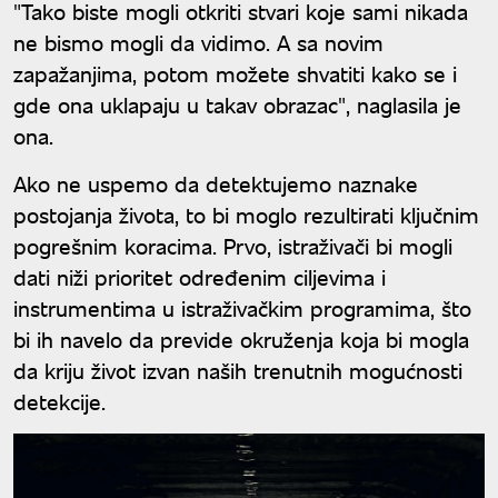
"Tako biste mogli otkriti stvari koje sami nikada
ne bismo mogli da vidimo. A sa novim
zapažanjima, potom možete shvatiti kako se i
gde ona uklapaju u takav obrazac", naglasila je
ona.
Ako ne uspemo da detektujemo naznake
postojanja života, to bi moglo rezultirati ključnim
pogrešnim koracima. Prvo, istraživači bi mogli
dati niži prioritet određenim ciljevima i
instrumentima u istraživačkim programima, što
bi ih navelo da previde okruženja koja bi mogla
da kriju život izvan naših trenutnih mogućnosti
detekcije.