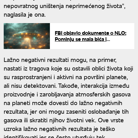
nepovratnog uništenja neprimećenog života",
naglasila je ona.
FBI objavio dokumente o NLO:
Pominju se mala bića i
misteriozni metalni objekti
Lažno negativni rezultati mogu, na primer,
nastati iz tragova koje su ostavili oblici života koji
su rasprostranjeni i aktivni na površini planete,
ali nisu detektovani. Takođe, interakcija između
proizvodnje i zarobljavanja atmosferskih gasova
na planeti može dovesti do lažno negativnih
rezultata, jer oni mogu zaseniti oslobađanje tih
gasova ili skratiti njihov životni vek. Ove vrste
uzroka lažno negativnih rezultata je teško
identifikovati jer se često utvrđuju tek