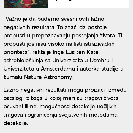
vanzemaljcima: "Njegovo
najbolje delo u poslednjih 20
godina"
"Važno je da budemo svesni ovih lažno
negativnih rezultata. To znači da postoje
propusti u prepoznavanju postojanja života. Ti
propusti još nisu visoko na listi istraživačkih
prioriteta", rekla je Inge Lus ten Kate,
astrobiološkinja sa Univerziteta u Utrehtu i
Univerziteta u Amsterdamu i autorka studije u
žurnalu Nature Astronomy.
Lažno negativni rezultati mogu proizaći, između
ostalog, iz toga u kojoj meri su tragovi života
očuvani ili ne, mogućnosti detekcije uočljivih
tragova i ograničenja svojstvenih metodama
detekcije.