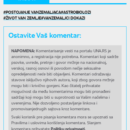
POSTOJANJE VANZEMALJACA
ASTROBIOLOZI
ŽIVOT VAN ZEMLJE
VANZEMALJCI DOKAZI
Ostavite Vaš komentar:
NAPOMENA:
Komentarisanje vesti na portalu UNA.RS je
anonimno, a registracija nije potrebna. Komentari koji sadrže
psovke, uvrede, pretnje i govor mržnje na nacionalnoj,
verskoj, rasnoj osnovi ili povodom nečije seksualne
opredeljenosti neće biti objavljeni. Komentari odražavaju
stavove isključivo njihovih autora, koji zbog govora mržnje
mogu biti i krivično gonjeni. Kao čitatelj prihvatate
mogućnost da među komentarima mogu biti pronađeni
sadržaji koji mogu biti u suprotnosti sa Vašim načelima i
uverenjima. Nije dozvoljeno postavljanje linkova i
promovisanjedrugih sajtova kroz komentare.
Svaki korisnik pre pisanja komentara mora se upoznati sa
Pravilima i uslovima korišćenja komentara. Slanjem
Politiku privatnosti.
komentara prihvatate