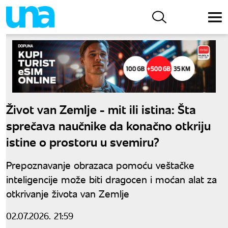
Život van Zemlje - mit ili istina: Šta
sprečava naučnike da konačno otkriju
istine o prostoru u svemiru?
Prepoznavanje obrazaca pomoću veštačke
inteligencije može biti dragocen i moćan alat za
otkrivanje života van Zemlje
02.07.2026. 21:59