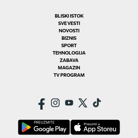
BLISKI ISTOK
SVE VESTI
NOVOSTI
BIZNIS
SPORT
TEHNOLOGIJA
ZABAVA
MAGAZIN
TV PROGRAM