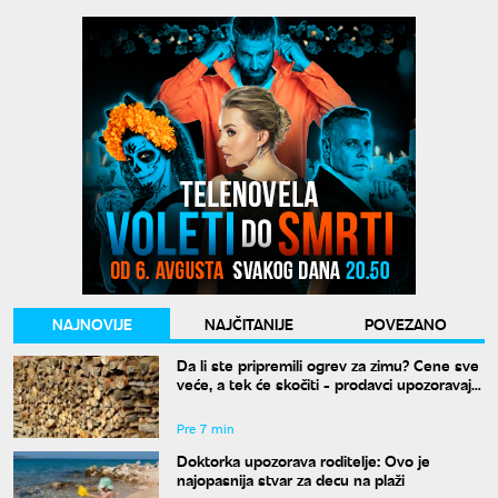
NAJNOVIJE
NAJČITANIJE
POVEZANO
Da li ste pripremili ogrev za zimu? Cene sve
veće, a tek će skočiti - prodavci upozoravaju
da ne čekate jesen
Pre 7 min
Doktorka upozorava roditelje: Ovo je
najopasnija stvar za decu na plaži