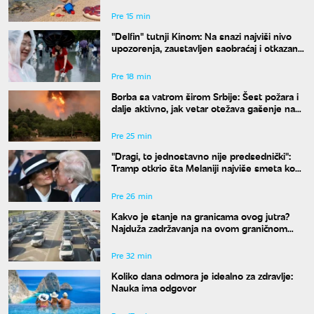
Pre 15 min
"Delfin" tutnji Kinom: Na snazi najviši nivo
upozorenja, zaustavljen saobraćaj i otkazani
letovi
Pre 18 min
Borba sa vatrom širom Srbije: Šest požara i
dalje aktivno, jak vetar otežava gašenje na
Stolovima
Pre 25 min
"Dragi, to jednostavno nije predsednički":
Tramp otkrio šta Melaniji najviše smeta kod
njega
Pre 26 min
Kakvo je stanje na granicama ovog jutra?
Najduža zadržavanja na ovom graničnom
prelazu
Pre 32 min
Koliko dana odmora je idealno za zdravlje:
Nauka ima odgovor