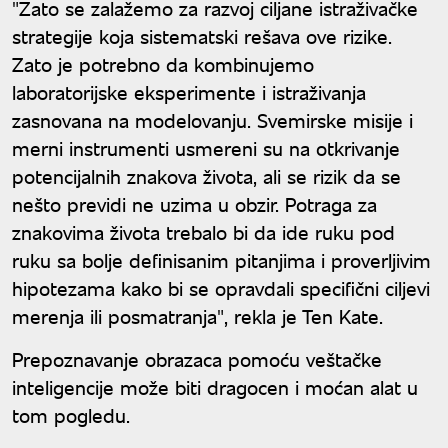
"Zato se zalažemo za razvoj ciljane istraživačke
strategije koja sistematski rešava ove rizike.
Zato je potrebno da kombinujemo
laboratorijske eksperimente i istraživanja
zasnovana na modelovanju. Svemirske misije i
merni instrumenti usmereni su na otkrivanje
potencijalnih znakova života, ali se rizik da se
nešto previdi ne uzima u obzir. Potraga za
znakovima života trebalo bi da ide ruku pod
ruku sa bolje definisanim pitanjima i proverljivim
hipotezama kako bi se opravdali specifični ciljevi
merenja ili posmatranja", rekla je Ten Kate.
Prepoznavanje obrazaca pomoću veštačke
inteligencije može biti dragocen i moćan alat u
tom pogledu.