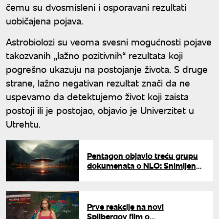
čemu su dvosmisleni i osporavani rezultati
uobičajena pojava.
Astrobiolozi su veoma svesni mogućnosti pojave
takozvanih „lažno pozitivnih“ rezultata koji
pogrešno ukazuju na postojanje života. S druge
strane, lažno negativan rezultat znači da ne
uspevamo da detektujemo život koji zaista
postoji ili je postojao, objavio je Univerzitet u
Utrehtu.
Pentagon objavio treću grupu
dokumenata o NLO: Snimljen
crveni svetleći objekat na
severoistoku SAD
Prve reakcije na novi
Spilbergov film o