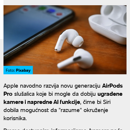
Pixabay
Foto:
Apple navodno razvija novu generaciju
AirPods
Pro
slušalica koje bi mogle da dobiju
ugrađene
kamere i napredne AI funkcije
, čime bi Siri
dobila mogućnost da "razume" okruženje
korisnika.