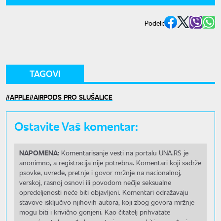
Podeli:
TAGOVI
APPLE
AIRPODS PRO SLUŠALICE
Ostavite Vaš komentar:
NAPOMENA:
Komentarisanje vesti na portalu UNA.RS je
anonimno, a registracija nije potrebna. Komentari koji sadrže
psovke, uvrede, pretnje i govor mržnje na nacionalnoj,
verskoj, rasnoj osnovi ili povodom nečije seksualne
opredeljenosti neće biti objavljeni. Komentari odražavaju
stavove isključivo njihovih autora, koji zbog govora mržnje
mogu biti i krivično gonjeni. Kao čitatelj prihvatate