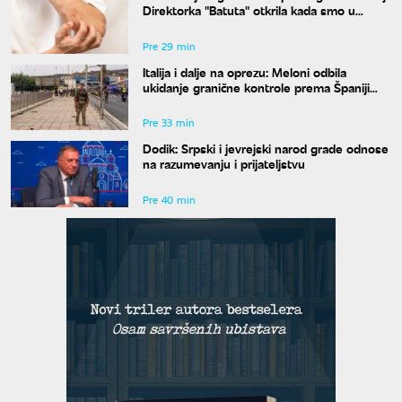
Direktorka "Batuta" otkrila kada smo u
najvećem riziku od uboda
Pre 29 min
Italija i dalje na oprezu: Meloni odbila
ukidanje granične kontrole prema Španiji
pre 15. avgusta
Pre 33 min
Dodik: Srpski i jevrejski narod grade odnose
na razumevanju i prijateljstvu
Pre 40 min