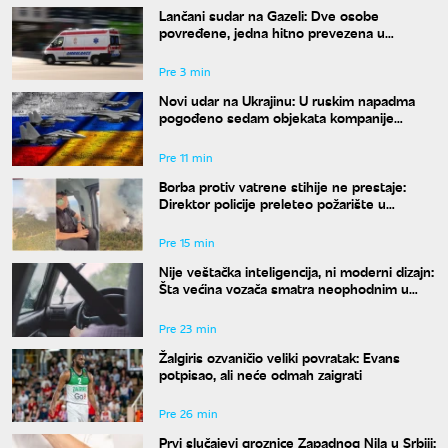
Lančani sudar na Gazeli: Dve osobe
povređene, jedna hitno prevezena u
Urgentni centar
Pre 3 min
Novi udar na Ukrajinu: U ruskim napadma
pogođeno sedam objekata kompanije
Ukrnafta
Pre 11 min
Borba protiv vatrene stihije ne prestaje:
Direktor policije preleteo požarište u
Deliblatskoj peščari
Pre 15 min
Nije veštačka inteligencija, ni moderni dizajn:
Šta većina vozača smatra neophodnim u
svom autu?
Pre 23 min
Žalgiris ozvaničio veliki povratak: Evans
potpisao, ali neće odmah zaigrati
Pre 26 min
Prvi slučajevi groznice Zapadnog Nila u Srbiji: