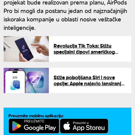
projekat bude realizovan prema planu, AirPods
Pro bi mogli da postanu jedan od najznačajnijih
iskoraka kompanije u oblasti nosive veštačke
inteligencije.
Revolucija Tik Toka: Stižu
specijalni čipovi američkog
giganta - evo šta se menja
Stiže poboljšana Siri i nove
opcije: Apple najavio lansiranje
operativnog sistema iOS 27
Preuzmite mobilnu aplikaciju: