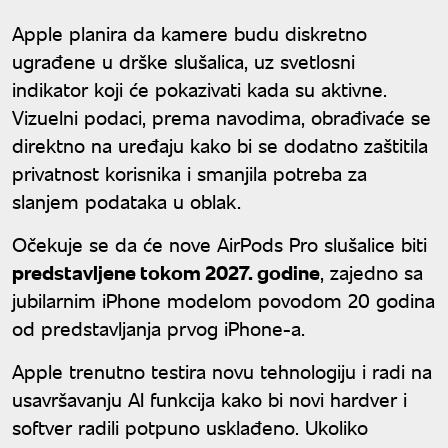
Apple planira da kamere budu diskretno
ugrađene u drške slušalica, uz svetlosni
indikator koji će pokazivati kada su aktivne.
Vizuelni podaci, prema navodima, obrađivaće se
direktno na uređaju kako bi se dodatno zaštitila
privatnost korisnika i smanjila potreba za
slanjem podataka u oblak.
Očekuje se da će nove AirPods Pro slušalice biti
predstavljene tokom 2027. godine
, zajedno sa
jubilarnim iPhone modelom povodom 20 godina
od predstavljanja prvog iPhone-a.
Apple trenutno testira novu tehnologiju i radi na
usavršavanju AI funkcija kako bi novi hardver i
softver radili potpuno usklađeno. Ukoliko