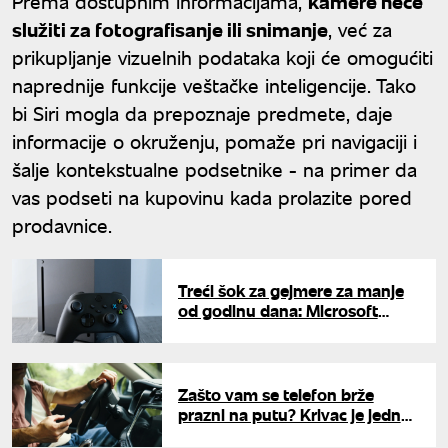
Prema dostupnim informacijama,
kamere neće
služiti za fotografisanje ili snimanje
, već za
prikupljanje vizuelnih podataka koji će omogućiti
naprednije funkcije veštačke inteligencije. Tako
bi Siri mogla da prepoznaje predmete, daje
informacije o okruženju, pomaže pri navigaciji i
šalje kontekstualne podsetnike - na primer da
vas podseti na kupovinu kada prolazite pored
prodavnice.
Treći šok za gejmere za manje
od godinu dana: Microsoft
podigao cene Xbox konzola, iz
prodaje se povlači i jedan
model
Zašto vam se telefon brže
prazni na putu? Krivac je jedna
funkcija koju retko ko gasi