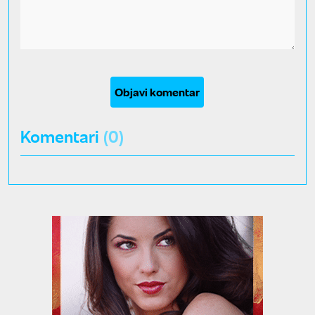
Objavi komentar
Komentari
(0)