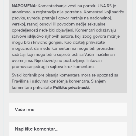
NAPOMENA:
Komentarisanje vesti na portalu UNA.RS je
anonimno, a registracija nije potrebna. Komentari koji sadrže
psovke, uvrede, pretnje i govor mržnje na nacionalnoj,
verskoj, rasnoj osnovi ili povodom nečije seksualne
opredeljenosti neće biti objavljeni. Komentari odražavaju
stavove isključivo njihovih autora, koji zbog govora mržnje
mogu biti i krivično gonjeni. Kao čitatelj prihvatate
mogućnost da među komentarima mogu biti pronađeni
sadržaji koji mogu biti u suprotnosti sa Vašim načelima i
uverenjima. Nije dozvoljeno postavljanje linkova i
promovisanjedrugih sajtova kroz komentare.
Svaki korisnik pre pisanja komentara mora se upoznati sa
Pravilima i uslovima korišćenja komentara. Slanjem
Politiku privatnosti.
komentara prihvatate