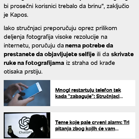
bi prosečni korisnici trebalo da brinu“, zaključio
je Kapos.
Iako stručnjaci preporučuju oprez prilikom
deljenja fotografija visoke rezolucije na
internetu, poručuju da
nema potrebe da
prestanete da objavljujete selfije
ili da
skrivate
ruke na fotografijama
iz straha od krađe
otisaka prstiju.
Mnogi restartuju telefon tek
kada "zabaguje": Stručnjaci
kažu da je to greška
Teme koje pale crveni alarm: Tri
pitanja zbog kojih će vam
ChatGPT i Gemini odmah