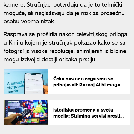
kamere. Stručnjaci potvrđuju da je to tehnički
moguće, ali naglašavaju da je rizik za prosečnu
osobu veoma nizak.
Rasprava se proširila nakon televizijskog priloga
u Kini u kojem je stručnjak pokazao kako se sa
fotografija visoke rezolucije, snimljenih iz blizine,
mogu izdvojiti detalji otisaka prstiju.
Čeka nas ono čega smo se
pribojavali: Razvoj AI bi mogao
da izmakne ljudskoj kontroli?
Istorijska promena u svetu
medija: Striming servisi prestigli
klasičnu TV