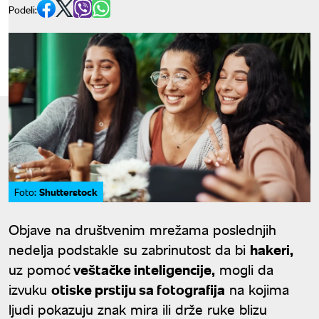
Podeli:
Shutterstock
Foto:
Objave na društvenim mrežama poslednjih
nedelja podstakle su zabrinutost da bi
hakeri,
uz pomoć
veštačke inteligencije,
mogli da
izvuku
otiske prstiju sa fotografija
na kojima
ljudi pokazuju znak mira ili drže ruke blizu