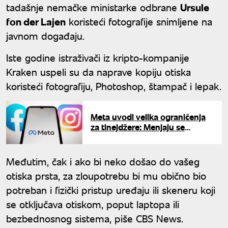
tadašnje nemačke ministarke odbrane
Ursule
fon der Lajen
koristeći fotografije snimljene na
javnom događaju.
Iste godine istraživači iz kripto-kompanije
Kraken uspeli su da naprave kopiju otiska
koristeći fotografiju, Photoshop, štampač i lepak.
Meta uvodi velika ograničenja
za tinejdžere: Menjaju se
Instagram, Fejsbuk i Mesindžer
Međutim, čak i ako bi neko došao do vašeg
otiska prsta, za zloupotrebu bi mu obično bio
potreban i fizički pristup uređaju ili skeneru koji
se otključava otiskom, poput laptopa ili
bezbednosnog sistema, piše CBS News.