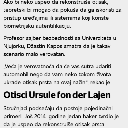
Ako bi neko uspeo da rekonstruiše otisak,
teoretski bi mogao da pokuša da ga iskoristi za
pristup uređajima ili sistemima koji koriste
biometrijsku autentifikaciju.
Profesor sajber bezbednosti sa Univerziteta u
Njujorku, Džastin Kapos smatra da je takav
scenario malo verovatan.
„Veća je verovatnoća da će vas sutra udariti
automobil nego da vam neko tokom života
ukrade otisak prsta na ovaj način“, rekao je.
Otisci Ursule fon der Lajen
Stručnjaci podsećaju da postoje pojedinačni
primeri. Još 2014. godine jedan haker tvrdio je
da je uspeo da rekonstruiše otisak prsta