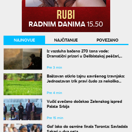
NAJNOVIJE
NAJČITANIJE
POVEZANO
Iz vazduha bačeno 270 tona vode:
Dramatični prizori u Deliblatskoj peščari,
MUP objavio snimke borbe sa vatrenom
stihijom
Pre 3 min
Baštovan otkrio tajnu savršenog travnjaka:
Jednostavan trik pravi čudo za nekoliko
nedelja
Pre 4 min
Vučić svečano dočekao Zelenskog ispred
Palate Srbija
Pre 15 min
Gof lako do osmine finala Toronta: Savladala
Sakari u dva seta