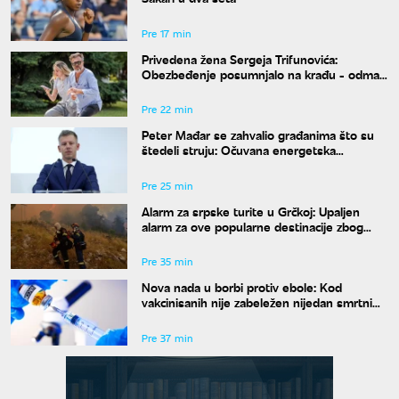
Pre 17 min
Privedena žena Sergeja Trifunovića:
Obezbeđenje posumnjalo na krađu - odmah
zvali policiju
Pre 22 min
Peter Mađar se zahvalio građanima što su
štedeli struju: Očuvana energetska
stabilnost zemlje
Pre 25 min
Alarm za srpske turite u Grčkoj: Upaljen
alarm za ove popularne destinacije zbog
opasnosti od požara
Pre 35 min
Nova nada u borbi protiv ebole: Kod
vakcinisanih nije zabeležen nijedan smrtni
slučaj
Pre 37 min