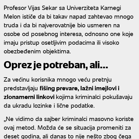
Profesor Vijas Sekar sa Univerziteta Karnegi
Melon ističe da bi takav napad zahtevao mnogo
truda i da bi najverovatnije bio usmeren na
osobe od posebnog interesa, odnosno one koje
imaju pristup osetljivim podacima ili visoko
obezbeđenim objektima.
Oprez je potreban, ali...
Za većinu korisnika mnogo veću pretnju
predstavljaju
fišing prevare, lažni imejlovi i
zlonamerni linkovi
kojima kriminalci pokušavaju
da ukradu lozinke i lične podatke.
„Ne vidimo da sajber kriminalci masovno koriste
ovaj metod. Možda će se situacija promeniti za
deset godina, ali danas to nije nešto zbog čega