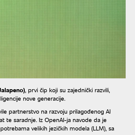
Jalapeno)
, prvi čip koji su zajednički razvili,
igencije nove generacije.
ile partnerstvo na razvoju prilagođenog AI
tat te saradnje. Iz OpenAI-ja navode da je
 potrebama velikih jezičkih modela (LLM), sa