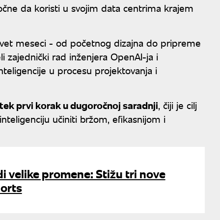
čne da koristi u svojim data centrima krajem
devet meseci - od početnog dizajna do pripreme
 zajednički rad inženjera OpenAI-ja i
eligencije u procesu projektovanja i
tek prvi korak u dugoročnoj saradnji
, čiji je cilj
nteligenciju učiniti bržom, efikasnijom i
 velike promene: Stižu tri nove
horts