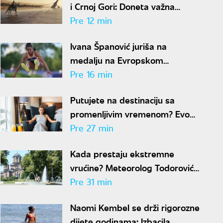
i Crnoj Gori: Doneta važna
odluka
Pre 12 min
Ivana Španović juriša na
medalju na Evropskom
prvenstvu: "Želim da oborim
Pre 16 min
državni rekord"
Putujete na destinaciju sa
promenljivim vremenom? Evo
šta je sve potrebno da
Pre 27 min
spakujete
Kada prestaju ekstremne
vrućine? Meteorolog Todorović
otkriva kakvo nas vreme
Pre 31 min
očekuje do kraja avgusta
Naomi Kembel se drži rigorozne
dijete godinama: Izbacila