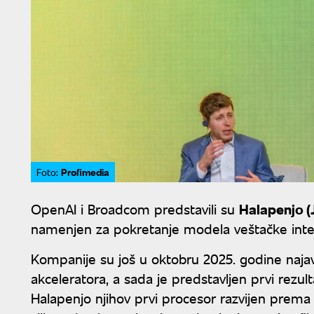
Profimedia
Foto:
OpenAI i Broadcom predstavili su
Halapenjo (
namenjen za pokretanje modela veštačke intel
Kompanije su još u oktobru 2025. godine najav
akceleratora, a sada je predstavljen prvi rezul
Halapenjo njihov prvi procesor razvijen prema