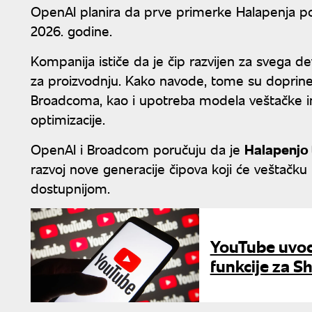
OpenAI planira da prve primerke Halapenja po
2026. godine.
Kompanija ističe da je čip razvijen za svega 
za proizvodnju. Kako navode, tome su doprineli
Broadcoma, kao i upotreba modela veštačke int
optimizacije.
OpenAI i Broadcom poručuju da je
Halapenjo 
razvoj nove generacije čipova koji će veštačku i
dostupnijom.
YouTube uvodi
funkcije za S