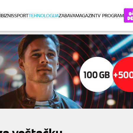
I
BIZNIS
SPORT
TEHNOLOGIJA
ZABAVA
MAGAZIN
TV PROGRAM
 za veštačku