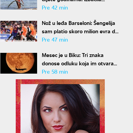
mlečne proizvode i gluten
Pre 42 min
Nož u leđa Barseloni: Šengelija
sam platio skoro milion evra da
ode u Dubai
Pre 47 min
Mesec je u Biku: Tri znaka
donose odluku koja im otvara
put do velikog novca
Pre 58 min