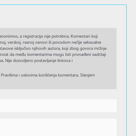
nonimno, a registracija nije potrebna. Komentari koji
noj, verskoj, rasnoj osnovi ili povodom nečije seksualne
stavove isključivo njihovih autora, koji zbog govora mržnje
gućnost da među komentarima mogu biti pronađeni sadržaji
a. Nije dozvoljeno postavljanje linkova i
 Pravilima i uslovima korišćenja komentara. Slanjem