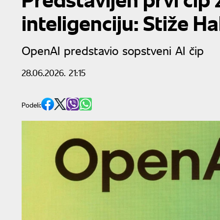
inteligenciju: Stiže H
OpenAI predstavio sopstveni AI čip
28.06.2026. 21:15
Podeli: