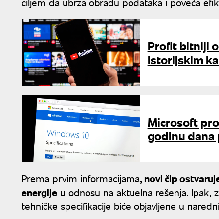
ciljem da ubrza obradu podataka i poveća efik
Profit bitnij
istorijskim k
Microsoft pr
godinu dana
Prema prvim informacijama
, novi čip ostvaru
energije
u odnosu na aktuelna rešenja. Ipak, za
tehničke specifikacije biće objavljene u nare