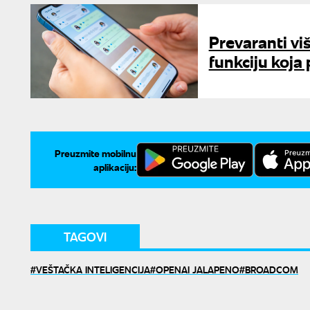
Prevaranti v
funkciju koja
Preuzmite mobilnu
aplikaciju:
TAGOVI
VEŠTAČKA INTELIGENCIJA
OPENAI JALAPENO
BROADCOM