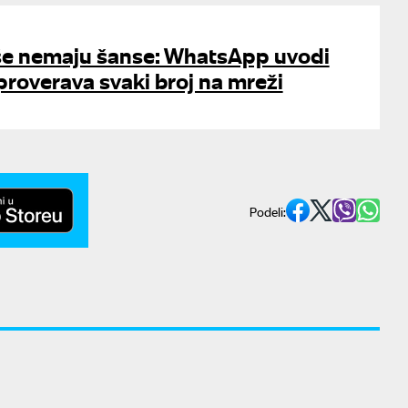
iše nemaju šanse: WhatsApp uvodi
 proverava svaki broj na mreži
Podeli: