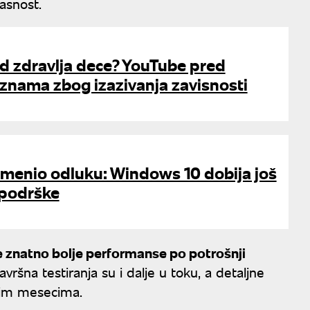
asnost.
i od zdravlja dece? YouTube pred
aznama zbog izazivanja zavisnosti
omenio odluku: Windows 10 dobija još
 podrške
je znatno bolje performanse po potrošnji
vršna testiranja su i dalje u toku, a detaljne
dnim mesecima.