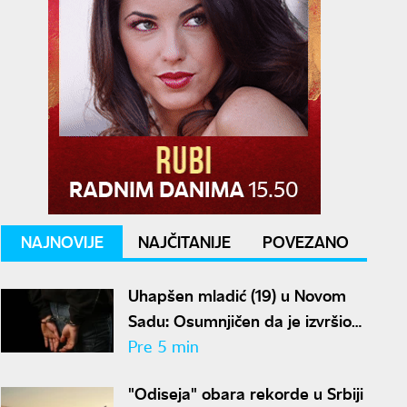
NAJNOVIJE
NAJČITANIJE
POVEZANO
Uhapšen mladić (19) u Novom
Sadu: Osumnjičen da je izvršio
devet teških krađa
Pre 5 min
"Odiseja" obara rekorde u Srbiji