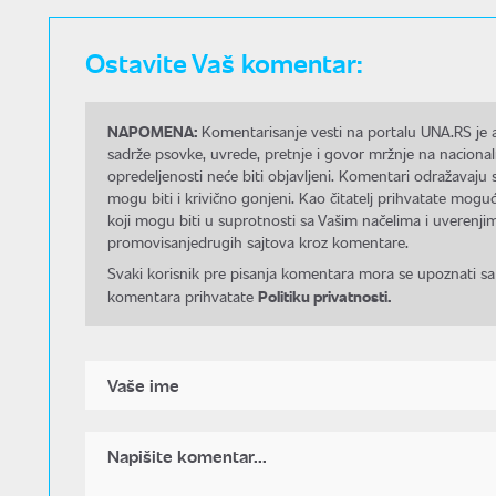
Ostavite Vaš komentar:
NAPOMENA:
Komentarisanje vesti na portalu UNA.RS je a
sadrže psovke, uvrede, pretnje i govor mržnje na nacional
opredeljenosti neće biti objavljeni. Komentari odražavaju 
mogu biti i krivično gonjeni. Kao čitatelj prihvatate mo
koji mogu biti u suprotnosti sa Vašim načelima i uverenjim
promovisanjedrugih sajtova kroz komentare.
Svaki korisnik pre pisanja komentara mora se upoznati sa
Politiku privatnosti.
komentara prihvatate