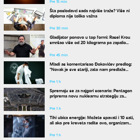
Pre 15 min
Šta poslodavci sada najviše traže? Više ni
diploma nije toliko važna
Pre 30 min
Gladijator ponovo u top formi: Rasel Krou
smršao više od 20 kilograma pa zapalio
društvene mreže novim izgledom
Pre 45 min
Mladi as komentarisao Đokovićev predlog:
"Novak je sve stariji, zato nam predlaže
kraće mečeve"
Pre 1 h
Spremaju se za najgori scenario: Pentagon
priprema novu nuklearnu strategiju za
eventualni sukob sa Rusijom i Kinom
Pre 1 h
Tihi ubica energije: Možete spavati i 10 sati,
ali ako pre kreveta radite ovo, organizam
vam se neće oporaviti
Pre 1 h