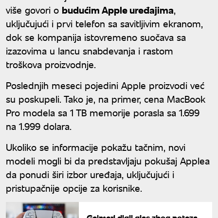
više govori o
budućim Apple uređajima
,
uključujući i prvi telefon sa savitljivim ekranom,
dok se kompanija istovremeno suočava sa
izazovima u lancu snabdevanja i rastom
troškova proizvodnje.
Poslednjih meseci pojedini Apple proizvodi već
su poskupeli. Tako je, na primer, cena MacBook
Pro modela sa 1 TB memorije porasla sa 1.699
na 1.999 dolara.
Ukoliko se informacije pokažu tačnim, novi
modeli mogli bi da predstavljaju pokušaj Applea
da ponudi širi izbor uređaja, uključujući i
pristupačnije opcije za korisnike.
Gejmeri digli glas zbog poteza