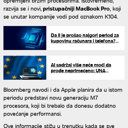
opremljeni bržim procesorima. Istovremeno,
razvija se i novi,
pristupačniji MacBook Pro
, koji
se unutar kompanije vodi pod oznakom K104.
Da li je prošao najgori period za
kupovinu računara i telefona?
Cene memorijskih čipova
konačno usporavaju rast
AI sadržaj više neće moći da
prođe neprimećeno: UNA
proverava šta donose nova
pravila EU
Bloomberg navodi i da Apple planira da u istom
periodu predstavi novu generaciju M7
procesora, koji bi trebalo da donesu dodatno
povećanje performansi.
Ove informacije stižu u trenutku kada se sve