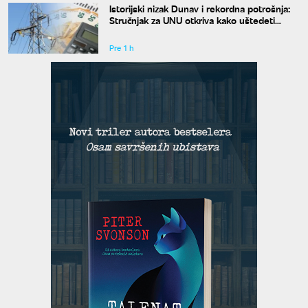
Istorijski nizak Dunav i rekordna potrošnja:
Stručnjak za UNU otkriva kako uštedeti
struju
Pre 1 h