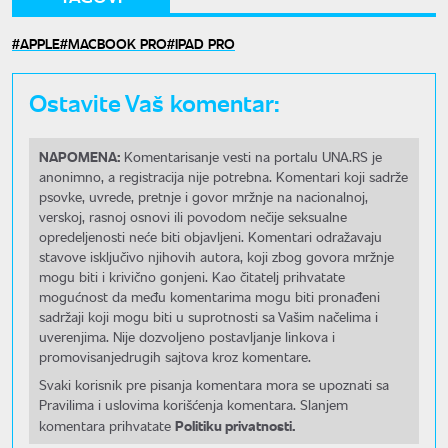
APPLE
MACBOOK PRO
IPAD PRO
Ostavite Vaš komentar:
NAPOMENA:
Komentarisanje vesti na portalu UNA.RS je
anonimno, a registracija nije potrebna. Komentari koji sadrže
psovke, uvrede, pretnje i govor mržnje na nacionalnoj,
verskoj, rasnoj osnovi ili povodom nečije seksualne
opredeljenosti neće biti objavljeni. Komentari odražavaju
stavove isključivo njihovih autora, koji zbog govora mržnje
mogu biti i krivično gonjeni. Kao čitatelj prihvatate
mogućnost da među komentarima mogu biti pronađeni
sadržaji koji mogu biti u suprotnosti sa Vašim načelima i
uverenjima. Nije dozvoljeno postavljanje linkova i
promovisanjedrugih sajtova kroz komentare.
Svaki korisnik pre pisanja komentara mora se upoznati sa
Pravilima i uslovima korišćenja komentara. Slanjem
Politiku privatnosti.
komentara prihvatate