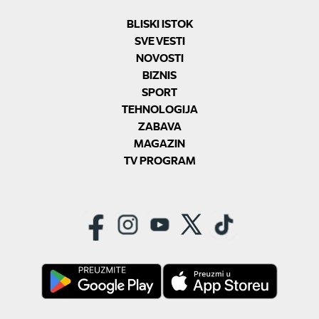
BLISKI ISTOK
SVE VESTI
NOVOSTI
BIZNIS
SPORT
TEHNOLOGIJA
ZABAVA
MAGAZIN
TV PROGRAM