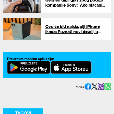
kompanije Sony: "Ako plaćanje
ne znači vlasništvo, onda ni
piraterija nije krađa"
Ovo će biti najskuplji iPhone
ikada: Poznati novi detalji o
savitljivom modelu
Preuzmite mobilnu aplikaciju:
Podeli:
TAGOVI