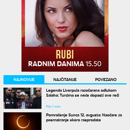
NAJNOVIJE
NAJČITANIJE
POVEZANO
Legenda Liverpula razočarana odlukom
Salaha: Turcima se neće dopasti ove reči
Pre 1 min
Pomračenje Sunca 12. avgusta: Naočare za
posmatranje skoro rasprodate