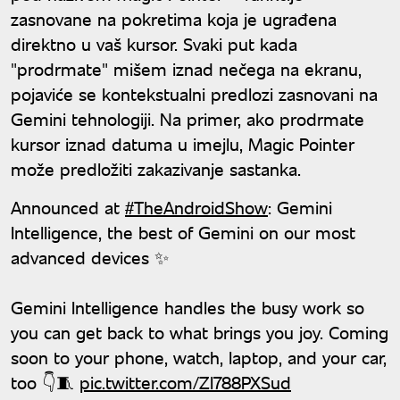
zasnovane na pokretima koja je ugrađena
direktno u vaš kursor. Svaki put kada
"prodrmate" mišem iznad nečega na ekranu,
pojaviće se kontekstualni predlozi zasnovani na
Gemini tehnologiji. Na primer, ako prodrmate
kursor iznad datuma u imejlu, Magic Pointer
može predložiti zakazivanje sastanka.
Announced at
#TheAndroidShow
: Gemini
Intelligence, the best of Gemini on our most
advanced devices ✨
Gemini Intelligence handles the busy work so
you can get back to what brings you joy. Coming
soon to your phone, watch, laptop, and your car,
too 👇🧵
pic.twitter.com/Zl788PXSud