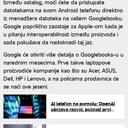
Između ostalog, moći ćete da pristupate
datotekama na svom Android telefonu direktno
iz menadžera datoteka na vašem Googlebooku.
Google poprilično zaostaje za Apple-om kada je
u pitanju interoperabilnost između proizvoda i
sada pokušava da nadoknadi taj jaz.
Google će otkriti više detalja o Googlebooks-u u
narednim mesecima. Prve takve laptopove
proizvodiće kompanije kao što su Acer, ASUS,
Dell, HP i Lenovo, a na policama prodavnica će
se naći ove jeseni.
AI telefon na pomolu: OpenAI
ubrzava razvoj, poznati prvi
detalji