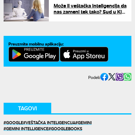
Može li veštačka inteligencija da
nas zameni tek tako? Sud u Kini
zabranio otpuštanja zbog AI
Preuzmite mobilnu aplikaciju:
Podeli:
TAGOVI
GOOGLE
VEŠTAČKA INTELIGENCIJA
GEMINI
GEMINI INTELLIGENCE
GOOGLEBOOKS