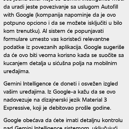
da uradi jeste povezivanje sa uslugom Autofill
with Google (kompanija napominje da je ovo
potpuno opciono i da se možete isključiti u bilo
kom trenutku). AI sistem će popunjavati
formulare umesto vas koristeći relevantne
podatke iz povezanih aplikacija. Google sugeriše
da će ovo biti veoma korisno kada se suočite sa
kucanjem detalja u sićušna polja na mobilnim
uređajima.
Gemini Intelligence će doneti i osvežen izgled
vašim uređajima. Iz Google-a kažu da se ovo
nadovezuje na dizajnerski jezik Material 3
Expressive, koji je debitovao prošle godine.
Google obećava da ćete imati detaljnu kontrolu
nad Gemini Intelligence sistemom, uključujući