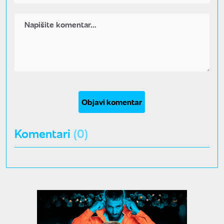
Objavi komentar
Komentari
(0)