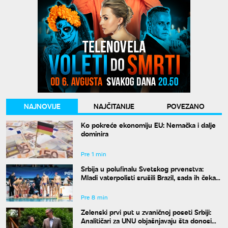
NAJNOVIJE
NAJČITANIJE
POVEZANO
Ko pokreće ekonomiju EU: Nemačka i dalje
dominira
Pre 1 min
Srbija u polufinalu Svetskog prvenstva:
Mladi vaterpolisti srušili Brazil, sada ih čeka
Hrvatska
Pre 8 min
Zelenski prvi put u zvaničnoj poseti Srbiji:
Analitičari za UNU objašnjavaju šta donosi