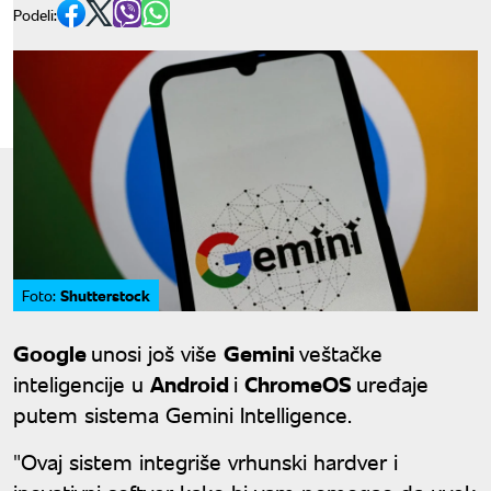
Podeli:
Shutterstock
Foto:
Google
unosi još više
Gemini
veštačke
inteligencije u
Android
i
ChromeOS
uređaje
putem sistema Gemini Intelligence.
"Ovaj sistem integriše vrhunski hardver i