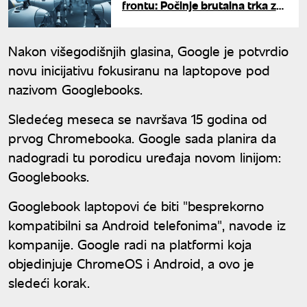
frontu: Počinje brutalna trka za
humanoidne robote
Nakon višegodišnjih glasina, Google je potvrdio
novu inicijativu fokusiranu na laptopove pod
nazivom Googlebooks.
Sledećeg meseca se navršava 15 godina od
prvog Chromebooka. Google sada planira da
nadogradi tu porodicu uređaja novom linijom:
Googlebooks.
Googlebook laptopovi će biti "besprekorno
kompatibilni sa Android telefonima", navode iz
kompanije. Google radi na platformi koja
objedinjuje ChromeOS i Android, a ovo je
sledeći korak.