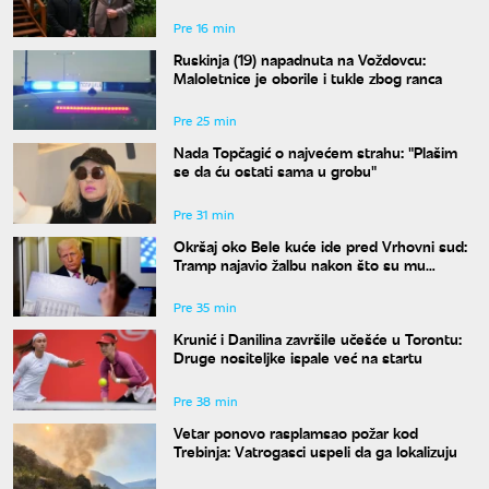
susret u Beogradu i kako će reagovati
Moskva
Pre 16 min
Ruskinja (19) napadnuta na Voždovcu:
Maloletnice je oborile i tukle zbog ranca
Pre 25 min
Nada Topčagić o najvećem strahu: "Plašim
se da ću ostati sama u grobu"
Pre 31 min
Okršaj oko Bele kuće ide pred Vrhovni sud:
Tramp najavio žalbu nakon što su mu
blokirani radovi
Pre 35 min
Krunić i Danilina završile učešće u Torontu:
Druge nositeljke ispale već na startu
Pre 38 min
Vetar ponovo rasplamsao požar kod
Trebinja: Vatrogasci uspeli da ga lokalizuju