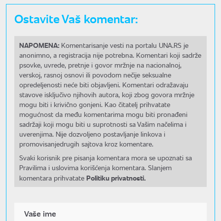
Ostavite Vaš komentar:
NAPOMENA:
Komentarisanje vesti na portalu UNA.RS je
anonimno, a registracija nije potrebna. Komentari koji sadrže
psovke, uvrede, pretnje i govor mržnje na nacionalnoj,
verskoj, rasnoj osnovi ili povodom nečije seksualne
opredeljenosti neće biti objavljeni. Komentari odražavaju
stavove isključivo njihovih autora, koji zbog govora mržnje
mogu biti i krivično gonjeni. Kao čitatelj prihvatate
mogućnost da među komentarima mogu biti pronađeni
sadržaji koji mogu biti u suprotnosti sa Vašim načelima i
uverenjima. Nije dozvoljeno postavljanje linkova i
promovisanjedrugih sajtova kroz komentare.
Svaki korisnik pre pisanja komentara mora se upoznati sa
Pravilima i uslovima korišćenja komentara. Slanjem
Politiku privatnosti.
komentara prihvatate