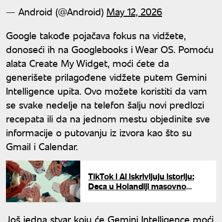
— Android (@Android)
May 12, 2026
Google takođe pojačava fokus na vidžete,
donoseći ih na Googlebooks i Wear OS. Pomoću
alata Create My Widget, moći ćete da
generišete prilagođene vidžete putem Gemini
Intelligence upita. Ovo možete koristiti da vam
se svake nedelje na telefon šalju novi predlozi
recepata ili da na jednom mestu objedinite sve
informacije o putovanju iz izvora kao što su
Gmail i Calendar.
TikTok i AI iskrivljuju istoriju:
Deca u Holandiji masovno
veruju u laži o Holokaustu
Još jedna stvar koju će Gemini Intelligence moći