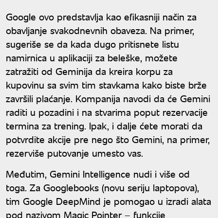
Google ovo predstavlja kao efikasniji način za
obavljanje svakodnevnih obaveza. Na primer,
sugeriše se da kada dugo pritisnete listu
namirnica u aplikaciji za beleške, možete
zatražiti od Geminija da kreira korpu za
kupovinu sa svim tim stavkama kako biste brže
završili plaćanje. Kompanija navodi da će Gemini
raditi u pozadini i na stvarima poput rezervacije
termina za trening. Ipak, i dalje ćete morati da
potvrdite akcije pre nego što Gemini, na primer,
rezerviše putovanje umesto vas.
Međutim, Gemini Intelligence nudi i više od
toga. Za Googlebooks (novu seriju laptopova),
tim Google DeepMind je pomogao u izradi alata
pod nazivom Magic Pointer – funkcije