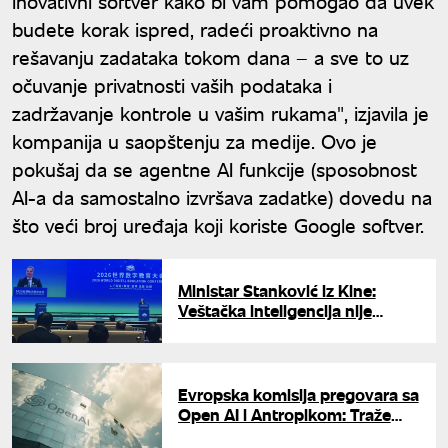
inovativni softver kako bi vam pomogao da uvek
budete korak ispred, radeći proaktivno na
rešavanju zadataka tokom dana – a sve to uz
očuvanje privatnosti vaših podataka i
zadržavanje kontrole u vašim rukama", izjavila je
kompanija u saopštenju za medije. Ovo je
pokušaj da se agentne AI funkcije (sposobnost
AI-a da samostalno izvršava zadatke) dovedu na
što veći broj uređaja koji koriste Google softver.
Ministar Stanković iz Kine:
Veštačka inteligencija nije
zamena za nastavnike, već
podrška u nastavi
Evropska komisija pregovara sa
Open AI i Antropikom: Traže
pristup njihovim modelima