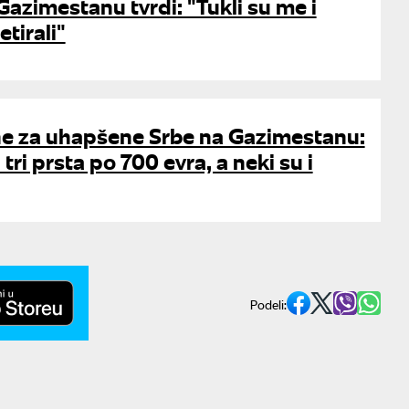
Gazimestanu tvrdi: "Tukli su me i
etirali"
ne za uhapšene Srbe na Gazimestanu:
ri prsta po 700 evra, a neki su i
Podeli: