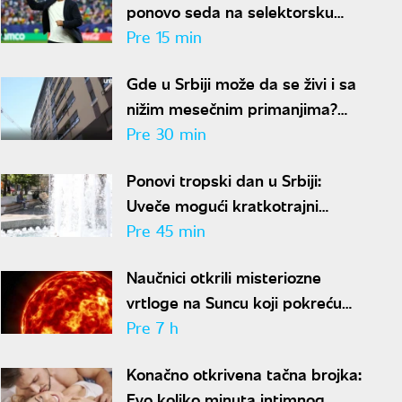
ponovo seda na selektorsku
klupu za pet miliona evra
Pre 15 min
godišnje
Gde u Srbiji može da se živi i sa
nižim mesečnim primanjima?
Ovih sedam gradova spada u
Pre 30 min
idealne
Ponovi tropski dan u Srbiji:
Uveče mogući kratkotrajni
pljuskovi sa grmljavinom
Pre 45 min
Naučnici otkrili misteriozne
vrtloge na Suncu koji pokreću
solarne baklje
Pre 7 h
Konačno otkrivena tačna brojka:
Evo koliko minuta intimnog