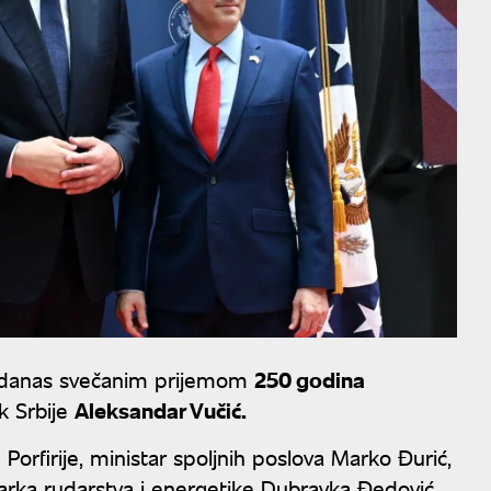
e danas svečanim prijemom
250 godina
k Srbije
Aleksandar Vučić.
 Porfirije, ministar spoljnih poslova Marko Đurić,
starka rudarstva i energetike Dubravka Đedović