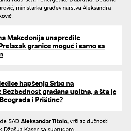
rović, ministarka građevinarstva Aleksandra
ković.
rna Makedonija unapredile
Prelazak granice moguć i samo sa
m
ledice hapšenja Srba na
 Bezbednost građana upitna, a šta je
Beograda i Prištine?
sade SAD
Aleksandar Titolo,
vršilac dužnosti
ik Džošua Kaser sa suprugom.