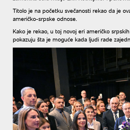
Titolo je na početku svečanosti rekao da je ov
američko-srpske odnose.
Kako je rekao, u toj novoj eri američko srpskih 
pokazuju šta je moguće kada ljudi rade zajedno 