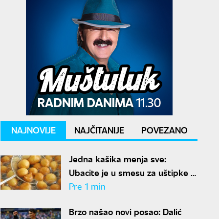
NAJNOVIJE
NAJČITANIJE
POVEZANO
Jedna kašika menja sve:
Ubacite je u smesu za uštipke i
biće mekani kao duša
Pre 1 min
Brzo našao novi posao: Dalić