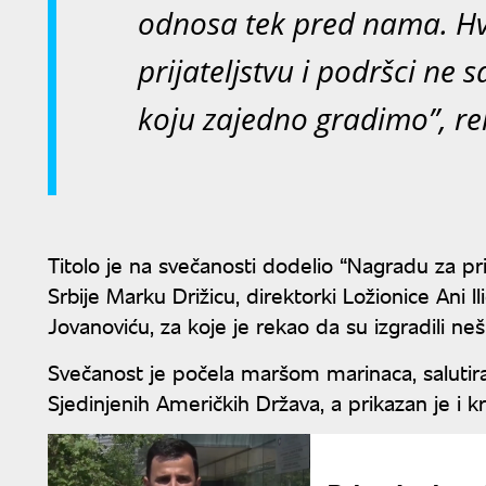
odnosa tek pred nama. Hv
prijateljstvu i podršci ne
koju zajedno gradimo”, rek
Titolo je na svečanosti dodelio “Nagradu za 
Srbije Marku Drižicu, direktorki Ložionice Ani Il
Jovanoviću, za koje je rekao da su izgradili neš
Svečanost je počela maršom marinaca, salutiran
Sjedinjenih Američkih Država, a prikazan je i k