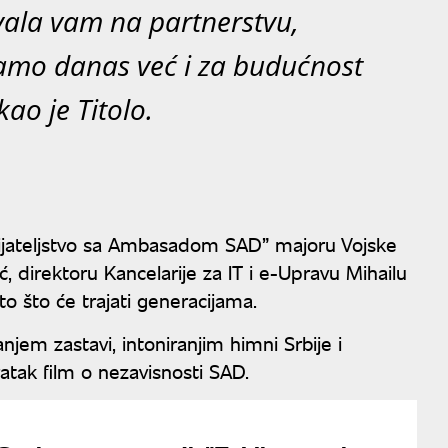
ala vam na partnerstvu,
 samo danas već i za budućnost
ao je Titolo.
prijateljstvo sa Ambasadom SAD” majoru Vojske
ić, direktoru Kancelarije za IT i e-Upravu Mihailu
to što će trajati generacijama.
jem zastavi, intoniranjim himni Srbije i
ratak film o nezavisnosti SAD.