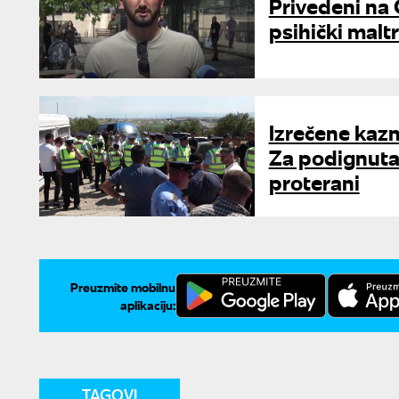
Privedeni na 
psihički maltr
Izrečene kaz
Za podignuta t
proterani
Preuzmite mobilnu
aplikaciju:
TAGOVI