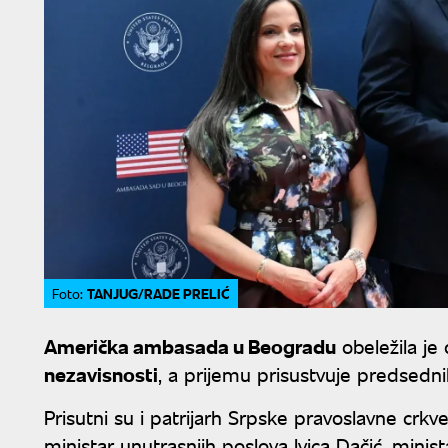
TANJUG/RADE PRELIĆ
Foto:
Američka ambasada u Beogradu
obeležila j
nezavisnosti
, a prijemu prisustvuje predsedni
Prisutni su i patrijarh Srpske pravoslavne crkve
ministar unutrasnjih poslova Ivica Dačić, mini