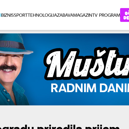
I
BIZNIS
SPORT
TEHNOLOGIJA
ZABAVA
MAGAZIN
TV PROGRAM
radu priredila prijem