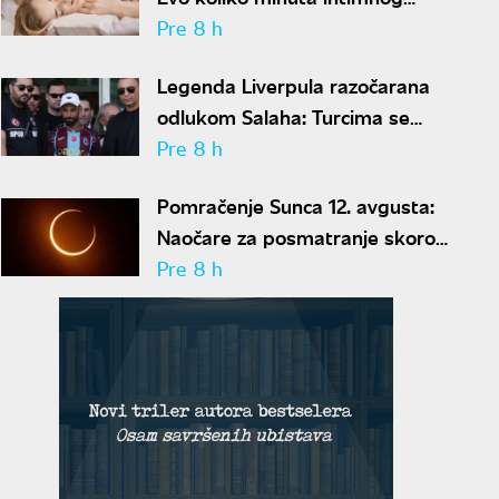
odnosa je ženi potrebno da bi
Pre 8 h
bila potpuno zadovoljna
Legenda Liverpula razočarana
odlukom Salaha: Turcima se
neće dopasti ove reči
Pre 8 h
Pomračenje Sunca 12. avgusta:
Naočare za posmatranje skoro
rasprodate
Pre 8 h